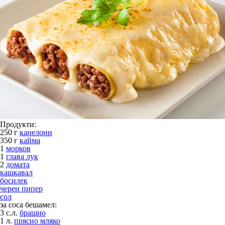
Продукти:
250 г
канелони
350 г
кайма
1
морков
1
глава лук
2
домата
кашкавал
босилек
черен пипер
сол
за соса бешамел:
3 с.л.
брашно
1 л.
прясно мляко