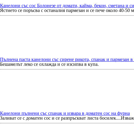
Канелони
със сос Болонезе от домати, кайма, бекон, сметана и 
Ястието се поръсва с останалия пармезан и се пече около 40-50 
Пълнена паста
канелони
със сирене рикота, спанак и пармезан в
Бешамелът
леко се охлажда и се изсипва в купа.
Канелони
пълнени със спанак и извара в доматен сос на фурна
Заливат се с доматен сос и се разпръскват листа босилек....Изваж