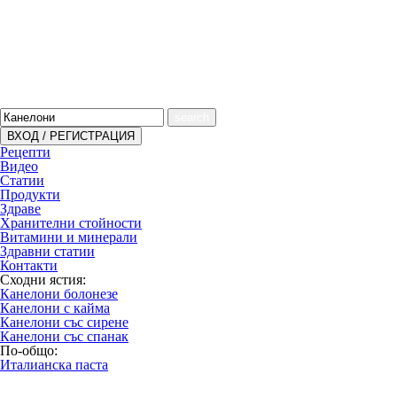
search
Рецепти
Видео
Статии
Продукти
Здраве
Хранителни стойности
Витамини и минерали
Здравни статии
Контакти
Сходни ястия:
Канелони болонезе
Канелони с кайма
Канелони със сирене
Канелони със спанак
По-общо:
Италианска паста