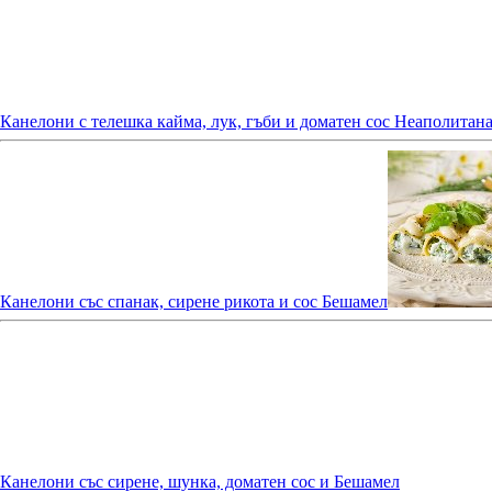
Канелони с телешка кайма, лук, гъби и доматен сос Неаполитан
Канелони със спанак, сирене рикота и сос Бешамел
Канелони
със сирене, шунка, доматен сос и Бешамел