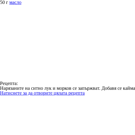
50 г
масло
Рецепта:
Нарязаните на ситно лук и морков се запържват. Добавя се каймат
Натиснете за да отворите цялата рецепта