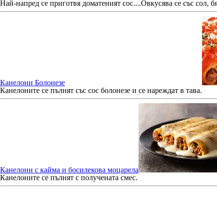
Най-напред се приготвя
доматеният
сос
....Овкусява се със сол, 
Канелони Болонезе
Канелоните
се пълнят със сос болонезе и се нареждат в тава.
Канелони с кайма и босилекова моцарела
Канелоните
се пълнят с получената смес.