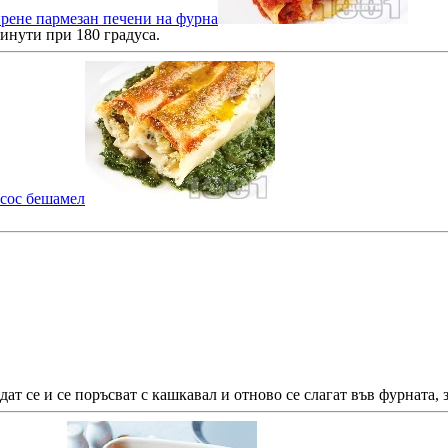
сирене пармезан печени на фурна
минути при 180 градуса.
 сос бешамел
дат се и се поръсват с кашкавал и отново се слагат във фурната, з