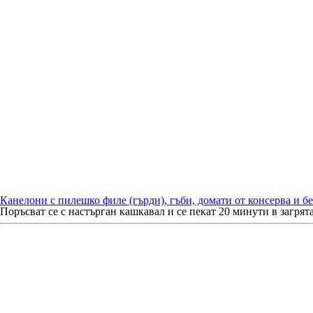
Канелони
с пилешко филе (гърди), гъби, домати от консерва и б
Поръсват се с настърган кашкавал и се пекат 20 минути в загрята