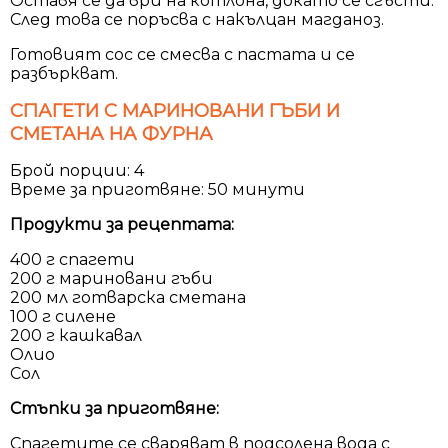
Оставя се да ври на котлона, докато се сгъсти.
След това се поръсва с накълцан магданоз.
Готовият сос се смесва с пастата и се
разбъркват.
СПАГЕТИ С МАРИНОВАНИ ГЪБИ И
СМЕТАНА НА ФУРНА
Брой порции: 4
Време за приготвяне: 50 минути
Продукти за рецептата:
400 г спагети
200 г мариновани гъби
200 мл готварска сметана
100 г силене
200 г кашкавал
Олио
Сол
Стъпки за приготвяне:
Спагетите се сваряват в подсолена вода с