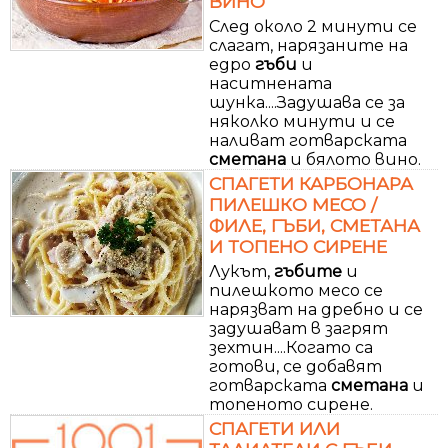
ВИНО
След около 2 минути се
слагат, нарязаните на
едро
гъби
и
наситнената
шунка....Задушава се за
няколко минути и се
наливат готварската
сметана
и бялото вино.
СПАГЕТИ КАРБОНАРА
ПИЛЕШКО МЕСО /
ФИЛЕ, ГЪБИ, СМЕТАНА
И ТОПЕНО СИРЕНЕ
Лукът,
гъбите
и
пилешкото месо се
нарязват на дребно и се
задушават в загрят
зехтин....Когато са
готови, се добавят
готварската
сметана
и
топеното сирене.
СПАГЕТИ ИЛИ