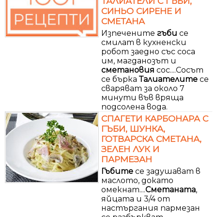
ТАЛИАТЕЛИ С ГЪБИ,
СИНЬО СИРЕНЕ И
СМЕТАНА
Изпечените
гъби
се
смилат в кухненски
робот заедно със соса
им, магданозът и
сметановия
сос....Сосът
се бърка
Талиателите
се
сваряват за около 7
минути във вряща
подсолена вода.
СПАГЕТИ КАРБОНАРА С
ГЪБИ, ШУНКА,
ГОТВАРСКА СМЕТАНА,
ЗЕЛЕН ЛУК И
ПАРМЕЗАН
Гъбите
се задушават в
маслото, докато
омекнат....
Сметаната
,
яйцата и 3/4 от
настъргания пармезан