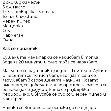
2 скилидки чесън
3 с.л. масло
1 ч.ч. готварска сметана
1/2 ч.ч. бяло вино
Черен пипер
Мащерка
Сол
Пармезан
Олио
Как се приготвя:
Сушените манатарки се накисват в топла
вода за 20 минути и след това се нарязват.
Маслото се разтопява заедно с 1 с.л. олио. Лукът
и чесънът се почистват, нарязват се и се
задушават в сгорещената мазнина. Когато
омекнат, се добавят манатарките и сместа се
оставя да се задуши, като се разбърква
периодично. Овкусява се със сол, черен пипер и
мащерка.
Налива се виното и се оставя да се изпари