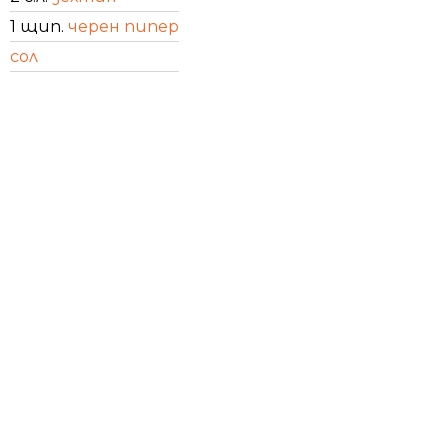
1 щип.
черен пипер
сол