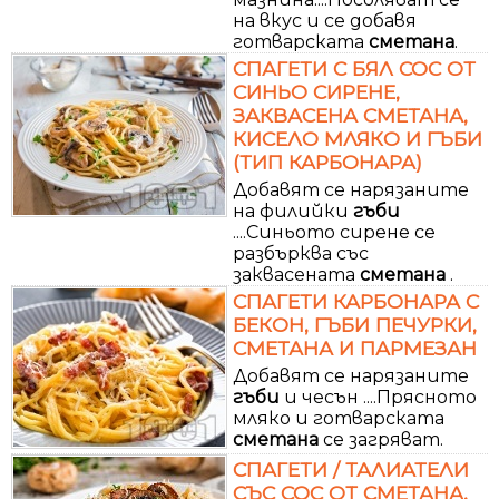
на вкус и се добавя
готварската
сметана
.
СПАГЕТИ С БЯЛ СОС ОТ
СИНЬО СИРЕНЕ,
ЗАКВАСЕНА СМЕТАНА,
КИСЕЛО МЛЯКО И ГЪБИ
(ТИП КАРБОНАРА)
Добавят се нарязаните
на филийки
гъби
....Синьото сирене се
разбърква със
заквасената
сметана
.
СПАГЕТИ КАРБОНАРА С
БЕКОН, ГЪБИ ПЕЧУРКИ,
СМЕТАНА И ПАРМЕЗАН
Добавят се нарязаните
гъби
и чесън ....Прясното
мляко и готварската
сметана
се загряват.
СПАГЕТИ / ТАЛИАТЕЛИ
СЪС СОС ОТ СМЕТАНА,