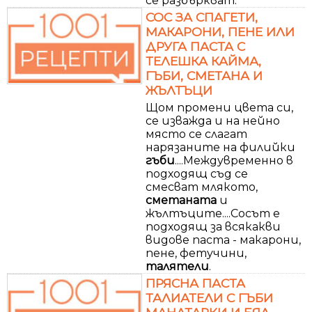
се разбъркват.
СОС ЗА СПАГЕТИ,
МАКАРОНИ, ПЕНЕ ИЛИ
ДРУГА ПАСТА С
ТЕЛЕШКА КАЙМА,
ГЪБИ, СМЕТАНА И
ЖЪЛТЪЦИ
Щом промени цвета си,
се изважда и на нейно
място се слагат
нарязаните на филийки
гъби
....Междувременно в
подходящ съд се
смесват млякото,
сметаната
и
жълтъците....Сосът е
подходящ за всякакви
видове паста - макарони,
пене, фетучини,
талятели
.
ПРЯСНА ПАСТА
ТАЛИАТЕЛИ С ГЪБИ