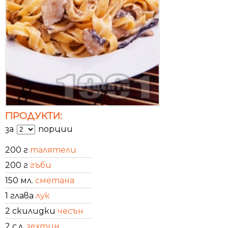
ПРОДУКТИ:
за
порции
200 г
талятели
200 г
гъби
150 мл.
сметана
1 глава
лук
2 скилидки
чесън
2 с.л.
зехтин