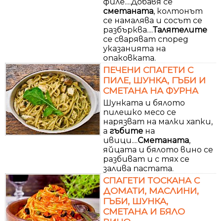
филе....Добавя се
сметаната
, колтонът
се намалява и сосът се
разбърква....
Талятелите
се сваряват според
указанията на
опаковката.
ПЕЧЕНИ СПАГЕТИ С
ПИЛЕ, ШУНКА, ГЪБИ И
СМЕТАНА НА ФУРНА
Шунката и бялото
пилешко месо се
нарязват на малки хапки,
а
гъбите
на
ивици....
Сметаната
,
яйцата и бялото вино се
разбиват и с тях се
залива пастата.
СПАГЕТИ ТОСКАНА С
ДОМАТИ, МАСЛИНИ,
ГЪБИ, ШУНКА,
СМЕТАНА И БЯЛО