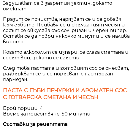
Задушават се в загретия зехтин, докато
омекнат.
Празът се почиства, нарязват се и се добавя
към гъбите. Прибавя се и скълцаният чесън и
сосът се овкусява със сол, риган и черен пипер.
Оставя се да поври няколко минути и се налива
виното.
Когато алкохолът се изпари, се слага сметана и
сосът ври, докато се сгъсти.
След това пастата и готовият сос се смесват,
разбъркват се и се поръсват с настърган
пармезан.
ПАСТА С ГЪБИ ПЕЧУРКИ И АРОМАТЕН СОС
С ГОТВАРСКА СМЕТАНА И ЧЕСЪН
Брой порции: 4
Време за приготвяне: 50 минути
Съставки за рецептата: