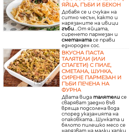
ЯЙЦА, ГЪБИ И БЕКОН
Добавя се и счукан на
ситно чесън, както и
нарязаните на ивици
гъби
....От яйцата,
сиренето пармезан и
сметаната
се прави
еднороден сос.
ВКУСНА ПАСТА
ТАЛЯТЕЛИ (ИЛИ
СПАГЕТИ) С ПИЛЕ,
СМЕТАНА, ШУНКА,
СИРЕНЕ ПАРМЕЗАН И
ГЪБИ ПЕЧЕНА НА
ФУРНА
Двата вида
талятели
се
сваряват заедно във
вряща подсолена вода
според указанията на
опаковката....Шунката и
бялото пилешко месо се
нарязват на малки хапки