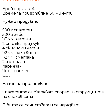
Брой порции: 4
Време за приготвяне: 50 минути
Нужни продукти:
500 г спагети
500 г гъби
1/3 ч.ч. зехтин
2 стръка праз лук
4 скилидки чесън
1/2 ч.ч. бяло вино
1/2 ч.ч. сметана
2 ч.л. риган
пармезан
Черен пипер
Сол
Начин на приготвяне:
Спагетите се сваряват според инструкциите
на опаковката.
Гъбите се почистват и се нарязват.