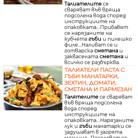
Талиателите
се
сваряват във вряща
подсолена вода според
инструкциите на
опаковката....Прибавят
се нарязаните на
кубчета
гъби
и пилешко
филе....Наливат се и
готварска
сметана
и
заквасената
сметана
и
всичко се разбърква.
ТАЛИАТЕЛИ ПАСТА С
ГЪБИ МАНАТАРКИ,
ЗЕХТИН, ДОМАТИ,
СМЕТАНА И ПАРМЕЗАН
Талятелите
се сваряват
във вряща подсолена
вода според
инструкциите на
опаковката....Нарязаните
лук и
гъби
манатарки се
задушават в загрята
мазнина....Посоляват се