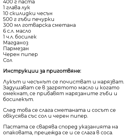
400 г паста
1 глава лук
10 скилидки чесън
500 г гъби печурки
300 мл готварска сметана
6 с.л. масло
1 ч.л. босилек
Магданоз
Пармезан
Черен пипер
Сол
Инструкции за приготвяне:
Лукът и чесънът се почистват и нарязват.
Задушават се в загрятото масло и когато
омекнат, се прибавят нарязаните гъби и
босилекът.
След това се слага сметаната и сосът се
овкусява със сол и черен пипер.
Пастата се сварява според указанията на
опаковата, прецежда се и се слага в соса.