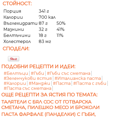
СТОЙНОСТ:
Порция
341 г
Калории
700 кал
Въглехидрати
87 г
50%
Мазнини
32 г
41%
Белтъчини
18 г
11%
Холестерол
83 мг
СПОДЕЛИ:
ПОДОБНИ РЕЦЕПТИ И ИДЕИ:
#Белтъци
#Гъби
#Гъби със сметана
#Зеленчукови ястия
#Италианска паста
#Калории
#Манджи
#Паста
#Паста с гъби
#Паста със сметана
ОЩЕ РЕЦЕПТИ ЗА ЯСТИЯ ПО ТЕМАТА:
ТАЛЯТЕЛИ С БЯЛ СОС ОТ ГОТВАРСКА
СМЕТАНА, ПИЛЕШКО МЕСО И БРОКОЛИ
ПАСТА ФАРФАЛЕ (ПАНДЕЛКИ) С ГЪБИ,