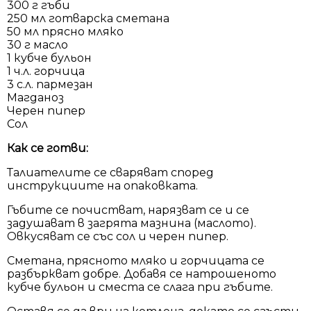
300 г гъби
250 мл готварска сметана
50 мл прясно мляко
30 г масло
1 кубче бульон
1 ч.л. горчица
3 с.л. пармезан
Магданоз
Черен пипер
Сол
Как се готви:
Талиателите се сваряват според
инструкциите на опаковката.
Гъбите се почистват, нарязват се и се
задушават в загрята мазнина (маслото).
Овкусяват се със сол и черен пипер.
Сметана, прясното мляко и горчицата се
разбъркват добре. Добавя се натрошеното
кубче бульон и сместа се слага при гъбите.