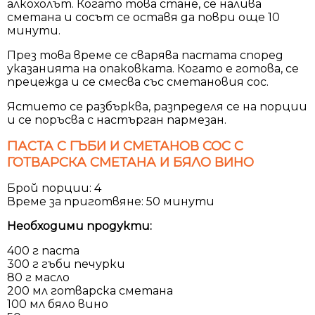
алкохолът. Когато това стане, се налива
сметана и сосът се оставя да поври още 10
минути.
През това време се сварява пастата според
указанията на опаковката. Когато е готова, се
прецежда и се смесва със сметановия сос.
Ястието се разбърква, разпределя се на порции
и се поръсва с настърган пармезан.
ПАСТА С ГЪБИ И СМЕТАНОВ СОС С
ГОТВАРСКА СМЕТАНА И БЯЛО ВИНО
Брой порции: 4
Време за приготвяне: 50 минути
Необходими продукти:
400 г паста
300 г гъби печурки
80 г масло
200 мл готварска сметана
100 мл бяло вино