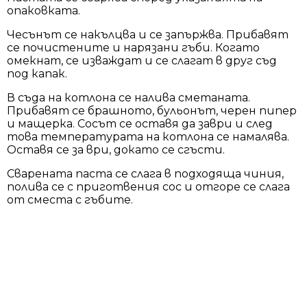
опаковката.
Чесънът се накълцва и се запържва. Прибавят
се почистените и нарязани гъби. Когато
омекнат, се изваждат и се слагат в друг съд
под капак.
В съда на котлона се налива сметаната.
Прибавят се брашното, бульонът, черен пипер
и мащерка. Сосът се оставя да заври и след
това температурата на котлона се намалява.
Оставя се за ври, докато се сгъсти.
Сварената паста се слага в подходяща чиния,
полива се с приготвения сос и отгоре се слага
от сместа с гъбите.