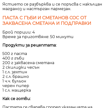
Ястието се разбърква и се поръсва с накълцан
магданоз и настърган пармезан.
ПАСТА С ГЪБИ И СМЕТАНОВ СОС ОТ
ЗАКВАСЕНА СМЕТАНА И ПОДПРАВКИ
Брой порции: 4
Време за приготвяне: 50 минути
Продукти за рецептата:
500 г паста
400 г гъби
200 г заквасена сметана
2 скилидки чесън
1 с.л. зехтин
2 с.л. брашно
1 ч.ч. бульон
черен пипер
1 с.л. мащерка
Как се готви:
Пастата се сварява според указанията на