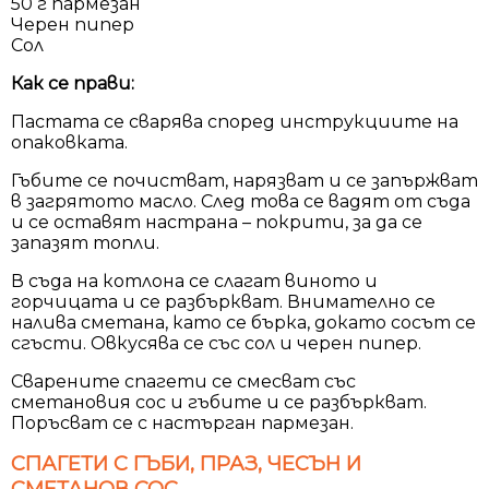
50 г пармезан
Черен пипер
Сол
Как се прави:
Пастата се сварява според инструкциите на
опаковката.
Гъбите се почистват, нарязват и се запържват
в загрятото масло. След това се вадят от съда
и се оставят настрана – покрити, за да се
запазят топли.
В съда на котлона се слагат виното и
горчицата и се разбъркват. Внимателно се
налива сметана, като се бърка, докато сосът се
сгъсти. Овкусява се със сол и черен пипер.
Сварените спагети се смесват със
сметановия сос и гъбите и се разбъркват.
Поръсват се с настърган пармезан.
СПАГЕТИ С ГЪБИ, ПРАЗ, ЧЕСЪН И
СМЕТАНОВ СОС