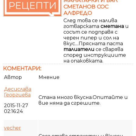
МАНАТАРКИ И БЯЛ
СМЕТАНОВ СОС
АЛФРЕДО
След това се налива
готварската
сметана
и
сосът се подправя с
черен пипер и сол на
вкус....Прясната паста
талиатели
се сварява
според инструкциите
на опаковката.
КОМЕНТАРИ:
Автор
Мнение
Десислава
Георгиева
Стана много вкусна.Опитайте и
вие няма да сгрешите.
2015-11-27
02:16:24
vecher