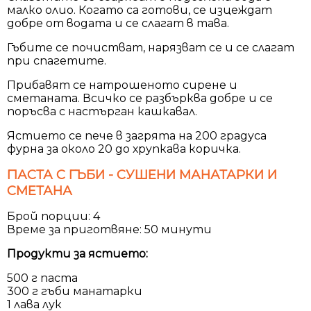
малко олио. Когато са готови, се изцеждат
добре от водата и се слагат в тава.
Гъбите се почистват, нарязват се и се слагат
при спагетите.
Прибавят се натрошеното сирене и
сметаната. Всичко се разбърква добре и се
поръсва с настърган кашкавал.
Ястието се пече в загрята на 200 градуса
фурна за около 20 до хрупкава коричка.
ПАСТА С ГЪБИ - СУШЕНИ МАНАТАРКИ И
СМЕТАНА
Брой порции: 4
Време за приготвяне: 50 минути
Продукти за ястието:
500 г паста
300 г гъби манатарки
1 лава лук