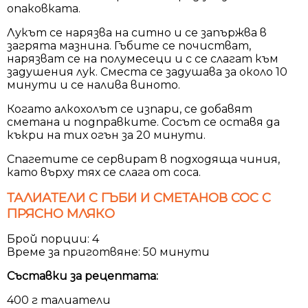
опаковката.
Лукът се нарязва на ситно и се запържва в
загрята мазнина. Гъбите се почистват,
нарязват се на полумесеци и с се слагат към
задушения лук. Сместа се задушава за около 10
минути и се налива виното.
Когато алкохолът се изпари, се добавят
сметана и подправките. Сосът се оставя да
къкри на тих огън за 20 минути.
Спагетите се сервират в подходяща чиния,
като върху тях се слага от соса.
ТАЛИАТЕЛИ С ГЪБИ И СМЕТАНОВ СОС С
ПРЯСНО МЛЯКО
Брой порции: 4
Време за приготвяне: 50 минути
Съставки за рецептата:
400 г талиатели