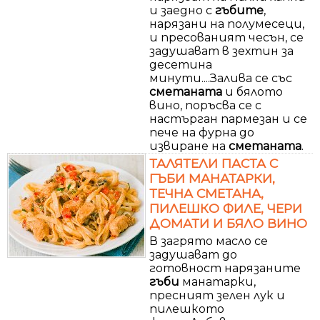
и заедно с
гъбите
,
нарязани на полумесеци,
и пресованият чесън, се
задушават в зехтин за
десетина
минути....Залива се със
сметаната
и бялото
вино, поръсва се с
настърган пармезан и се
пече на фурна до
извиране на
сметаната
.
ТАЛЯТЕЛИ ПАСТА С
ГЪБИ МАНАТАРКИ,
ТЕЧНА СМЕТАНА,
ПИЛЕШКО ФИЛЕ, ЧЕРИ
ДОМАТИ И БЯЛО ВИНО
В загрято масло се
задушават до
готовност нарязаните
гъби
манатарки,
пресният зелен лук и
пилешкото