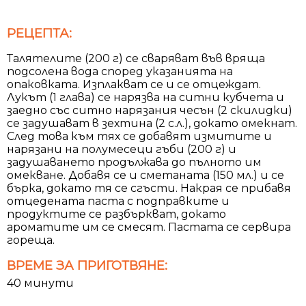
РЕЦЕПТА:
Талятелите (200 г) се сваряват във вряща
подсолена вода според указанията на
опаковката. Изплакват се и се отцеждат.
Лукът (1 глава) се нарязва на ситни кубчета и
заедно със ситно нарязания чесън (2 скилидки)
се задушават в зехтина (2 с.л.), докато омекнат.
След това към тях се добавят измитите и
нарязани на полумесеци гъби (200 г) и
задушаването продължава до пълното им
омекване. Добавя се и сметаната (150 мл.) и се
бърка, докато тя се сгъсти. Накрая се прибавя
отцедената паста с подправките и
продуктите се разбъркват, докато
ароматите им се смесят. Пастата се сервира
гореща.
ВРЕМЕ ЗА ПРИГОТВЯНЕ:
40 минути