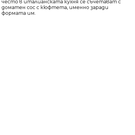
често в италианската кухня се съчетават с
доматен сос с кюфтета, именно заради
формата им.