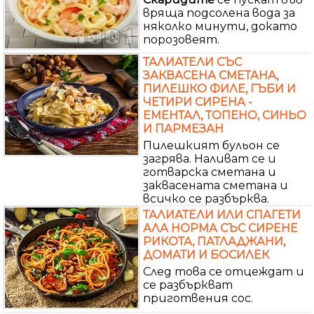
вряща подсолена вода за
няколко минути, докато
порозовеят.
ТАЛИАТЕЛИ СЪС
ЗАКВАСЕНА СМЕТАНА,
ПИЛЕШКО ФИЛЕ, ГЪБИ И
ЧЕТИРИ СИРЕНА -
ЕМЕНТАЛ, ТОПЕНО, СИНЬО
И ПАРМЕЗАН
Пилешкият бульон се
загрява. Наливат се и
готварска сметана и
заквасената сметана и
всичко се разбърква.
ТАЛИАТЕЛИ ИЛИ СПАГЕТИ
АЛА НОРМА СЪС СИРЕНЕ
РИКОТА, ПАТЛАДЖАНИ,
ДОМАТИ И БОСИЛЕК
След това се отцеждат и
се разбъркват
приготвения сос.