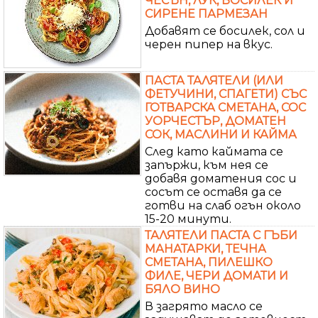
ЧЕСЪН, ЛУК, БОСИЛЕК И
СИРЕНЕ ПАРМЕЗАН
Добавят се босилек, сол и
черен пипер на вкус.
ПАСТА ТАЛЯТЕЛИ (ИЛИ
ФЕТУЧИНИ, СПАГЕТИ) СЪС
ГОТВАРСКА СМЕТАНА, СОС
УОРЧЕСТЪР, ДОМАТЕН
СОК, МАСЛИНИ И КАЙМА
След като каймата се
запържи, към нея се
добавя доматения сос и
сосът се оставя да се
готви на слаб огън около
15-20 минути.
ТАЛЯТЕЛИ ПАСТА С ГЪБИ
МАНАТАРКИ, ТЕЧНА
СМЕТАНА, ПИЛЕШКО
ФИЛЕ, ЧЕРИ ДОМАТИ И
БЯЛО ВИНО
В загрято масло се