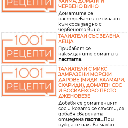
КАЙМА, ДОМАТИ И
ЧЕРВЕНО ВИНО
Доматите се
настъргват и се слагат
към соса заедно с
червеното вино.
ТАЛИАТЕЛИ СЪС ЗЕЛЕНА
ЛЕЩА
Прибавят се
накълцаните домати и
пастата
.
ТАЛИАТЕЛИ С МИКС
ЗАМРАЗЕНИ МОРСКИ
ДАРОВЕ (МИДИ, КАЛМАРИ,
СКАРИДИ), ДОМАТЕН СОС
И БОСИЛЕКОВО ПЕСТО
ДЖЕНОВЕЗЕ
Добавя се доматеният
сос и когато се сгъсти, се
добавя сварената
отцедена
паста
....При
нужда се налива малко