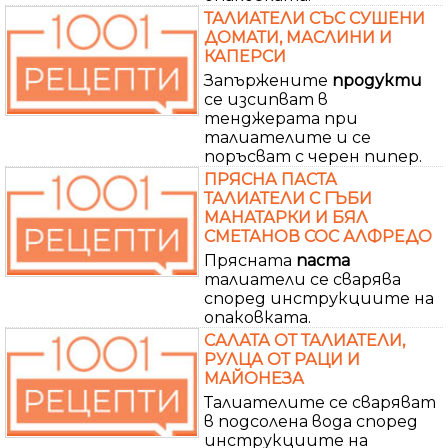
ТАЛИАТЕЛИ СЪС СУШЕНИ
ДОМАТИ, МАСЛИНИ И
КАПЕРСИ
Запържените
продукти
се изсипват в
тенджерата при
талиателите и се
поръсват с черен пипер.
ПРЯСНА ПАСТА
ТАЛИАТЕЛИ С ГЪБИ
МАНАТАРКИ И БЯЛ
СМЕТАНОВ СОС АЛФРЕДО
Прясната
паста
талиатели се сварява
според инструкциите на
опаковката.
САЛАТА ОТ ТАЛИАТЕЛИ,
РУЛЦА ОТ РАЦИ И
МАЙОНЕЗА
Талиателите се сваряват
в подсолена вода според
инструкциите на