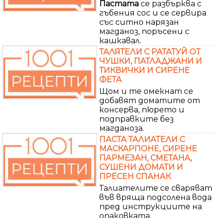
Пастата
се разбърква с
гъбения сос и се сервира
със ситно нарязан
магданоз, поръсени с
кашкавал.
ТАЛЯТЕЛИ С РАТАТУЙ ОТ
ЧУШКИ, ПАТЛАДЖАНИ И
ТИКВИЧКИ И СИРЕНЕ
ФЕТА
Щом и те омекнат се
добавят доматите от
консерва, пюрето и
подправките без
магданоза.
ПАСТА ТАЛИАТЕЛИ С
МАСКАРПОНЕ, СИРЕНЕ
ПАРМЕЗАН, СМЕТАНА,
СУШЕНИ ДОМАТИ И
ПРЕСЕН СПАНАК
Талиателите се сваряват
във вряща подсолена вода
пред инструкциите на
опаковката.