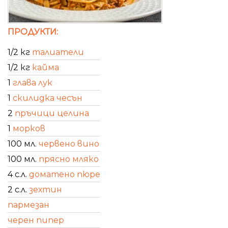
ПРОДУКТИ:
1/2 кг
талиатели
1/2 кг
кайма
1
глава лук
1
скилидка чесън
2
пръчици целина
1
морков
100 мл.
червено вино
100 мл.
прясно мляко
4 с.л.
доматено пюре
2 с.л.
зехтин
пармезан
черен пипер