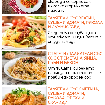
скариди се сервира с
няколко стръкчета
магданоз.
ТАЛЯТЕЛИ СЪС ЗЕХТИН,
СУШЕНИ ДОМАТИ, РУКОЛА
И СЛЪНЧОГЛЕД
След това се изваждат,
отцеждат и измиват със
студена вода.
СПАГЕТИ / ТАЛИАТЕЛИ СЪС
СОС ОТ СМЕТАНА, ЯЙЦА,
ГЪБИ И БЕКОН
От яйцата, сиренето
пармезан и сметаната се
прави еднороден сос.
ТАЛЯТЕЛИ СЪС СМЕТАНА,
СУШЕНИ ДОМАТИ,
РУКОЛА, ОРЕХИ И
СКАРИДИ