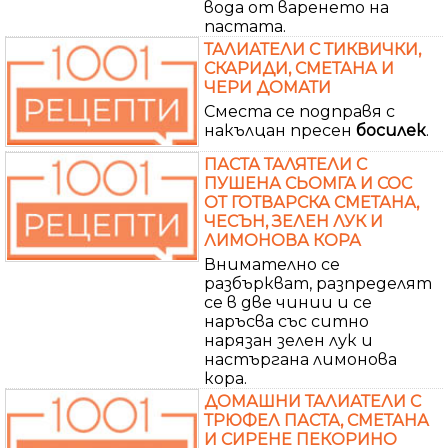
вода от варенето на
пастата.
ТАЛИАТЕЛИ С ТИКВИЧКИ,
СКАРИДИ, СМЕТАНА И
ЧЕРИ ДОМАТИ
Сместа се подправя с
накълцан пресен
босилек
.
ПАСТА ТАЛЯТЕЛИ С
ПУШЕНА СЬОМГА И СОС
ОТ ГОТВАРСКА СМЕТАНА,
ЧЕСЪН, ЗЕЛЕН ЛУК И
ЛИМОНОВА КОРА
Внимателно се
разбъркват, разпределят
се в две чинии и се
наръсва със ситно
нарязан зелен лук и
настъргана лимонова
кора.
ДОМАШНИ ТАЛИАТЕЛИ С
ТРЮФЕЛ ПАСТА, СМЕТАНА
И СИРЕНЕ ПЕКОРИНО