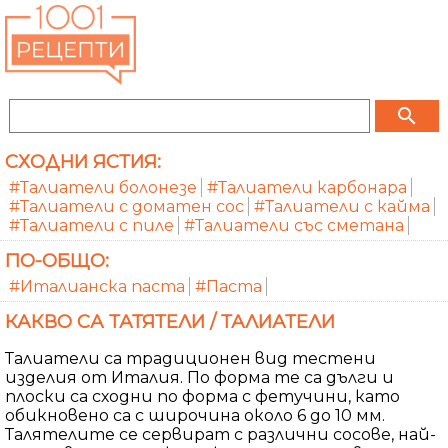
search
СХОДНИ ЯСТИЯ:
#Талиатели болонезе
#Талиатели карбонара
#Талиатели с доматен сос
#Талиатели с кайма
#Талиатели с пиле
#Талиатели със сметана
ПО-ОБЩО:
#Италианска паста
#Паста
КАКВО СА ТАТЯТЕЛИ / ТАЛИАТЕЛИ
Талиатели са традиционен вид тестени
изделия от Италия. По форма те са дълги и
плоски са сходни по форма с фетучини, като
обикновено са с широчина около 6 до 10 мм.
Талятелите се сервират с различни сосове, най-