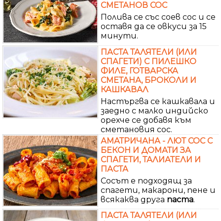
СМЕТАНОВ СОС
Полива се със соев сос и се
оставя да се овкуси за 15
минути.
ПАСТА ТАЛЯТЕЛИ (ИЛИ
СПАГЕТИ) С ПИЛЕШКО
ФИЛЕ, ГОТВАРСКА
СМЕТАНА, БРОКОЛИ И
КАШКАВАЛ
Настъргва се кашкавала и
заедно с малко индийско
орехче се добавя към
сметановия сос.
АМАТРИЧАНА - ЛЮТ СОС С
БЕКОН И ДОМАТИ ЗА
СПАГЕТИ, ТАЛИАТЕЛИ И
ПАСТА
Сосът е подходящ за
спагети, макарони, пене и
всякаква друга
паста
.
ПАСТА ТАЛЯТЕЛИ (ИЛИ