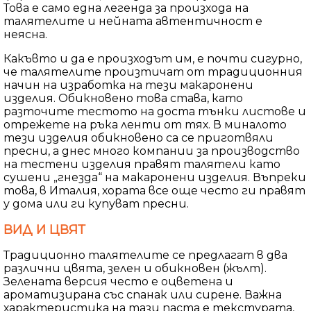
Това е само една легенда за произхода на
талятелите и нейната автентичност е
неясна.
Какъвто и да е произходът им, е почти сигурно,
че талятелите произтичат от традиционния
начин на изработка на тези макаронени
изделия. Обикновено това става, като
разточите тестото на доста тънки листове и
отрежете на ръка ленти от тях. В миналото
тези изделия обикновено са се приготвяли
пресни, а днес много компании за производство
на тестени изделия правят талятели като
сушени „гнезда“ на макаронени изделия. Въпреки
това, в Италия, хората все още често ги правят
у дома или ги купуват пресни.
ВИД И ЦВЯТ
Традиционно талятелите се предлагат в два
различни цвята, зелен и обикновен (жълт).
Зелената версия често е оцветена и
ароматизирана със спанак или сирене. Важна
характеристика на тази паста е текстурата,