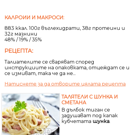
КАЛРОИИ И МАКРОСИ:
883 ккал. 100г въглехидрати, 38г протеини и
32г мазнини
48% / 19% / 35%
РЕЦЕПТА:
Талиателите се сваряват според
инструкциите на опаковката, отцеждат се и
се измиват, така че да не...
Натиснете за да отворите цялата рецепта
ТАЛЯТЕЛИ С ШУНКА И
СМЕТАНА
В дълбок тиган се
задушават под капак
кубчетата
шунка
.