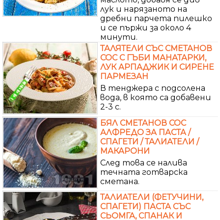
лук и нарязаното на
дребни парчета пилешко
и се пържи за около 4
минути.
ТАЛЯТЕЛИ СЪС СМЕТАНОВ
СОС С ГЪБИ МАНАТАРКИ,
ЛУК АРПАДЖИК И СИРЕНЕ
ПАРМЕЗАН
В тенджера с подсолена
вода, в която са добавени
2-3 с.
БЯЛ СМЕТАНОВ СОС
АЛФРЕДО ЗА ПАСТА /
СПАГЕТИ / ТАЛИАТЕЛИ /
МАКАРОНИ
След това се налива
течната готварска
сметана.
ТАЛИАТЕЛИ (ФЕТУЧИНИ,
СПАГЕТИ) ПАСТА СЪС
СЬОМГА, СПАНАК И