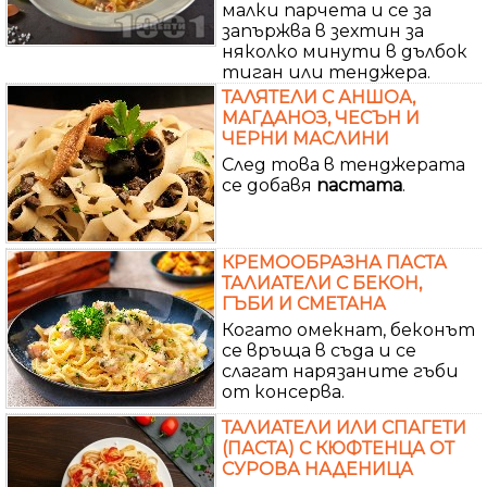
малки парчета и се за
запържва в зехтин за
няколко минути в дълбок
тиган или тенджера.
ТАЛЯТЕЛИ С АНШОА,
МАГДАНОЗ, ЧЕСЪН И
ЧЕРНИ МАСЛИНИ
След това в тенджерата
се добавя
пастата
.
КРЕМООБРАЗНА ПАСТА
ТАЛИАТЕЛИ С БЕКОН,
ГЪБИ И СМЕТАНА
Когато омекнат, беконът
се връща в съда и се
слагат нарязаните гъби
от консерва.
ТАЛИАТЕЛИ ИЛИ СПАГЕТИ
(ПАСТА) С КЮФТЕНЦА ОТ
СУРОВА НАДЕНИЦА