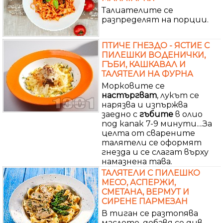
Талиателите се
разпределят на порции.
ПТИЧЕ ГНЕЗДО - ЯСТИЕ С
ПИЛЕШКИ ВОДЕНИЧКИ,
ГЪБИ, КАШКАВАЛ И
ТАЛЯТЕЛИ НА ФУРНА
Морковите се
настъргват
, лукът се
нарязва и изпържва
заедно с
гъбите
в олио
под капак 7-9 минути....За
целта от сварените
талятели се оформят
гнезда и се слагат върху
намазнена тава.
ТАЛЯТЕЛИ С ПИЛЕШКО
МЕСО, АСПЕРЖИ,
СМЕТАНА, ВЕРМУТ И
СИРЕНЕ ПАРМЕЗАН
В тиган се разтопява
маслото, добавя се див