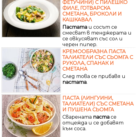
ФЕТУЧИНИ) С ПИЛЕШКО
ФИЛЕ, ГОТВАРСКА
СМЕТАНА, БРОКОЛИ И
КАШКАВАЛ
Пастата
и сосът се
смесват в тенджерата и
се овкусяват със сол и
черен пипер.
КРЕМООБРАЗНА ПАСТА
ТАЛИАТЕЛИ СЪС СЬОМГА С
РУКОЛА, СПАНАК И
СМЕТАНА
След това се прибавя и
пастата
.
ПАСТА (ЛИНГУИНИ,
ТАЛИАТЕЛИ) СЪС СМЕТАНА
И ПУШЕНА СЬОМГА
Сварената
паста
се
отцежда и се добавят
към соса.