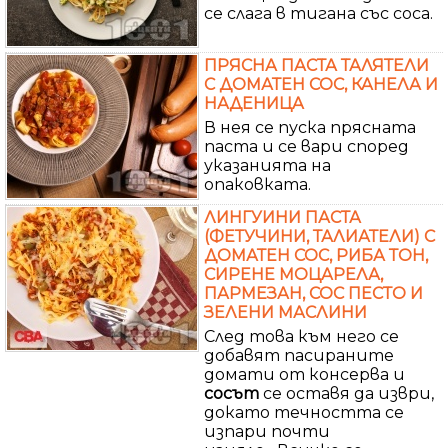
се слага в тигана със соса.
ПРЯСНА ПАСТА ТАЛЯТЕЛИ
С ДОМАТЕН СОС, КАНЕЛА И
НАДЕНИЦА
В нея се пуска прясната
паста и се вари според
указанията на
опаковката.
ЛИНГУИНИ ПАСТА
(ФЕТУЧИНИ, ТАЛИАТЕЛИ) С
ДОМАТЕН СОС, РИБА ТОН,
СИРЕНЕ МОЦАРЕЛА,
ПАРМЕЗАН, СОС ПЕСТО И
ЗЕЛЕНИ МАСЛИНИ
След това към него се
добавят пасираните
домати от консерва и
сосът
се оставя да изври,
докато течността се
изпари почти