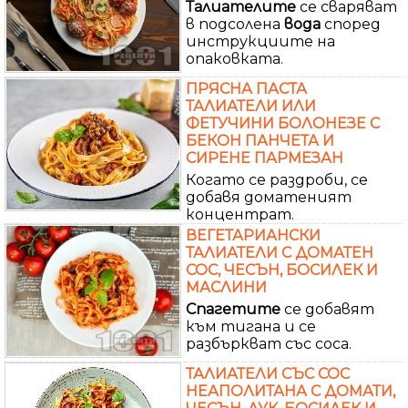
Талиателите
се сваряват
в подсолена
вода
според
инструкциите на
опаковката.
ПРЯСНА ПАСТА
ТАЛИАТЕЛИ ИЛИ
ФЕТУЧИНИ БОЛОНЕЗЕ С
БЕКОН ПАНЧЕТА И
СИРЕНЕ ПАРМЕЗАН
Когато се раздроби, се
добавя доматеният
концентрат.
ВЕГЕТАРИАНСКИ
ТАЛИАТЕЛИ С ДОМАТЕН
СОС, ЧЕСЪН, БОСИЛЕК И
МАСЛИНИ
Спагетите
се добавят
към тигана и се
разбъркват със соса.
ТАЛИАТЕЛИ СЪС СОС
НЕАПОЛИТАНА С ДОМАТИ,