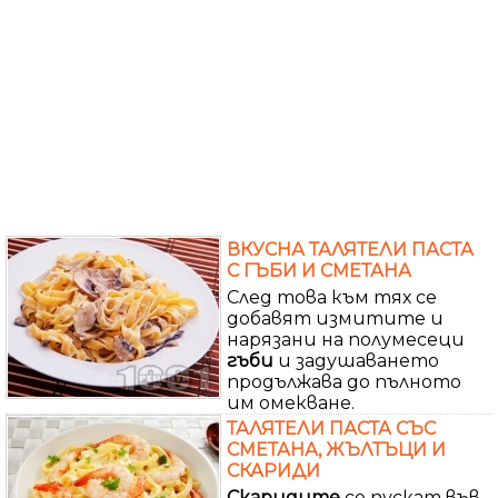
ВКУСНА ТАЛЯТЕЛИ ПАСТА
С ГЪБИ И СМЕТАНА
След това към тях се
добавят измитите и
нарязани на полумесеци
гъби
и задушаването
продължава до пълното
им омекване.
ТАЛЯТЕЛИ ПАСТА СЪС
СМЕТАНА, ЖЪЛТЪЦИ И
СКАРИДИ
Скаридите
се пускат във