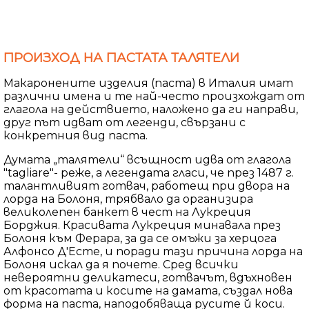
ПРОИЗХОД НА ПАСТАТА ТАЛЯТЕЛИ
Макаронените изделия (паста) в Италия имат
различни имена и те най-често произхождат от
глагола на действието, наложено да ги направи,
друг път идват от легенди, свързани с
конкретния вид паста.
Думата „талятели“ всъщност идва от глагола
"tagliare"- реже, а легендата гласи, че през 1487 г.
талантливият готвач, работещ при двора на
лорда на Болоня, трябвало да организира
великолепен банкет в чест на Лукреция
Борджия. Красивата Лукреция минавала през
Болоня към Ферара, за да се омъжи за херцога
Алфонсо Д'Есте, и поради тази причина лорда на
Болоня искал да я почете. Сред всички
невероятни деликатеси, готвачът, вдъхновен
от красотата и косите на дамата, създал нова
форма на паста, наподобяваща русите й коси.