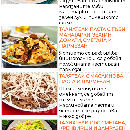
задушават до готовност
нарязаните гъби
манатарки, пресният
зелен лук и пилешкото
филе.
ТАЛИАТЕЛИ ПАСТА С ГЪБИ
МАНАТАРКИ, ЗЕХТИН,
ДОМАТИ, СМЕТАНА И
ПАРМЕЗАН
Ястието се разбърква
внимателно и се добавя
половината настърган
пармезан.
ТАЛЯТЕЛИ С МАСЛИНОВА
ПАСТА И ПАРМЕЗАН
Щом зеленчуците
омекнат, се добавят
талятелите и
маслиновата
паста
и
ястието се разбърква
много добре.
ТАЛИАТЕЛИ СЪС СМЕТАНА,
КРЕНВИРШИ И ЗАМРАЗЕН