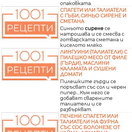
опаковката.
СПАГЕТИ ИЛИ ТАЛИАТЕЛИ
С ГЪБИ, СИНЬО СИРЕНЕ И
СМЕТАНА
Синьото
сирене
се
натрошава и се смесва с
готварската сметана и
киселото мляко.
ЛИНГУИНИ (ТАЛИАТЕЛИ) С
ПИЛЕШКО МЕСО ОТ ФИЛЕ
(ГЪРДИ), МАСЛИНИ
КАЛАМАТА И СУШЕНИ
ДОМАТИ
Пилешките гърди се
поръсват със сол и черен
пипер....Към него се
добавят сварените
талиатели и се
разбъркват.
ПЕЧЕНИ СПАГЕТИ ИЛИ
ТАЛИАТЕЛИ НА ФУРНА
СЪС СОС БОЛОНЕЗЕ ОТ