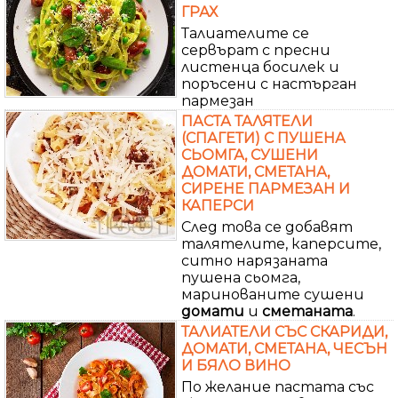
ГРАХ
Талиателите се
сервърат с пресни
листенца босилек и
поръсени с настърган
пармезан
ПАСТА ТАЛЯТЕЛИ
(СПАГЕТИ) С ПУШЕНА
СЬОМГА, СУШЕНИ
ДОМАТИ, СМЕТАНА,
СИРЕНЕ ПАРМЕЗАН И
КАПЕРСИ
След това се добавят
талятелите, каперсите,
ситно нарязаната
пушена сьомга,
маринованите сушени
домати
и
сметаната
.
ТАЛИАТЕЛИ СЪС СКАРИДИ,
ДОМАТИ, СМЕТАНА, ЧЕСЪН
И БЯЛО ВИНО
По желание пастата със