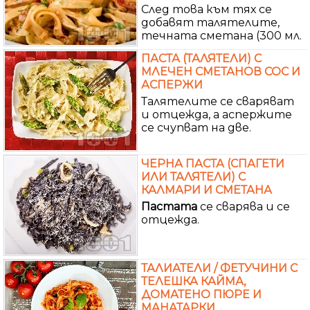
След това към тях се
добавят талятелите,
течната сметана (300 мл.
ПАСТА (ТАЛЯТЕЛИ) С
МЛЕЧЕН СМЕТАНОВ СОС И
АСПЕРЖИ
Талятелите се сваряват
и отцежда, а аспержите
се счупват на две.
ЧЕРНА ПАСТА (СПАГЕТИ
ИЛИ ТАЛЯТЕЛИ) С
КАЛМАРИ И СМЕТАНА
Пастата
се сварява и се
отцежда.
ТАЛИАТЕЛИ / ФЕТУЧИНИ С
ТЕЛЕШКА КАЙМА,
ДОМАТЕНО ПЮРЕ И
МАНАТАРКИ