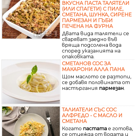
ВКУСНА ПАСТА ТАЛЯТЕЛИ
(ИЛИ СПАГЕТИ) С ПИЛЕ,
СМЕТАНА, ШУНКА, СИРЕНЕ
ПАРМЕЗАН И ГЪБИ
ПЕЧЕНА НА ФУРНА
Двата вида талятели се
сваряват заедно във
вряща подсолена вода
според указанията на
опаковката.
СМЕТАНОВ СОС ЗА
МАКАРОНИ АЛЛА ПАНА
Щом маслото се разтопи,
се добавя половината от
настъргания
пармезан
.
ТАЛИАТЕЛИ СЪС СОС
АЛФРЕДО - С МАСЛО И
СМЕТАНА
Когато
пастата
е готова,
се отцежда от водата и