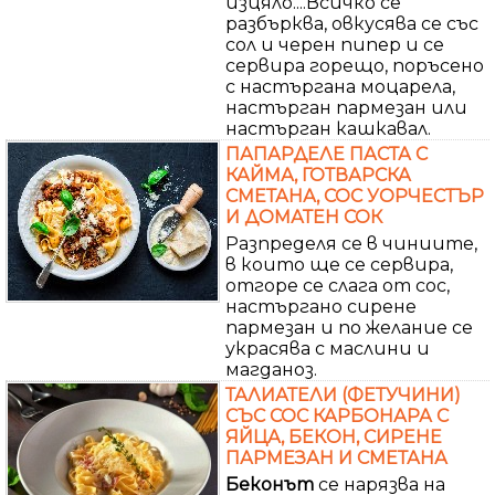
изцяло....Всичко се
разбърква, овкусява се със
сол и черен пипер и се
сервира горещо, поръсено
с настъргана моцарела,
настърган пармезан или
настърган кашкавал.
ПАПАРДЕЛЕ ПАСТА С
КАЙМА, ГОТВАРСКА
СМЕТАНА, СОС УОРЧЕСТЪР
И ДОМАТЕН СОК
Разпределя се в чиниите,
в които ще се сервира,
отгоре се слага от сос,
настъргано сирене
пармезан и по желание се
украсява с маслини и
магданоз.
ТАЛИАТЕЛИ (ФЕТУЧИНИ)
СЪС СОС КАРБОНАРА С
ЯЙЦА, БЕКОН, СИРЕНЕ
ПАРМЕЗАН И СМЕТАНА
Беконът
се нарязва на