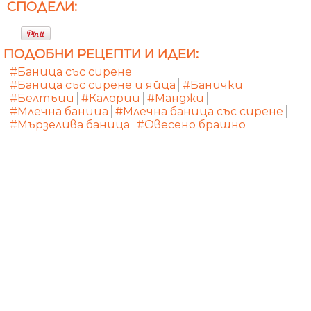
СПОДЕЛИ:
ПОДОБНИ РЕЦЕПТИ И ИДЕИ:
#Баница със сирене
#Баница със сирене и яйца
#Банички
#Белтъци
#Калории
#Манджи
#Млечна баница
#Млечна баница със сирене
#Мързелива баница
#Овесено брашно