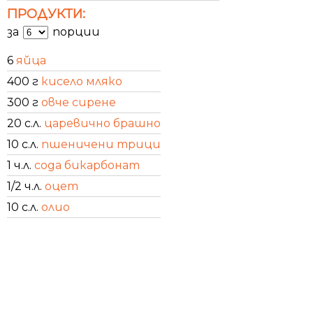
ПРОДУКТИ:
за
порции
6
яйца
400 г
кисело мляко
300 г
овче сирене
20 с.л.
царевично брашно
10 с.л.
пшеничени трици
1 ч.л.
сода бикарбонат
1/2 ч.л.
оцет
10 с.л.
олио