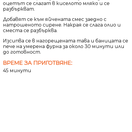
оцетът се слагат в киселото мляко и се
разбъркват.
Добавят се към яйчената смес заедно с
натрошеното сирене. Накрая се слага олио и
сместа се разбърква.
Изсипва се в нагорещената тава и баницата се
пече на умерена фурна за около 30 минути или
до готовност.
ВРЕМЕ ЗА ПРИГОТВЯНЕ:
45 минути