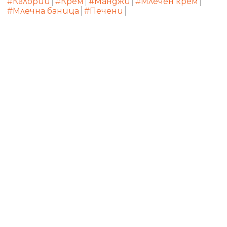
#Калории
#Крем
#Манджи
#Млечен крем
#Млечна баница
#Печени