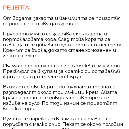
РЕЦЕПТА:
От водата, захарта и ванилията се приготвя
сироп и се оставя да изстине.
Прясното мляко се загрява със захарта и
портокаловата кора. След това кората се
изважда и се добавят пудингът и нишестето.
Кремът се бърка, докато стане хомогенен и
леко се сгъсти.
Сваля се от котлона и се разбърква с маслото.
Прехвърля се в купа и за кратко си остава във
фризера, за да стегне по-бързо.
Взимат се две кори и по тяхната страна се
разпределят около три лъжици крем. Двата
края на кората се повдигат навътре и се
навива на руло. По този начин се приготвят
всички кори.
Рулата се нареждат в намазнена тава и се
поръсват с малко олио. Пекат се около половин