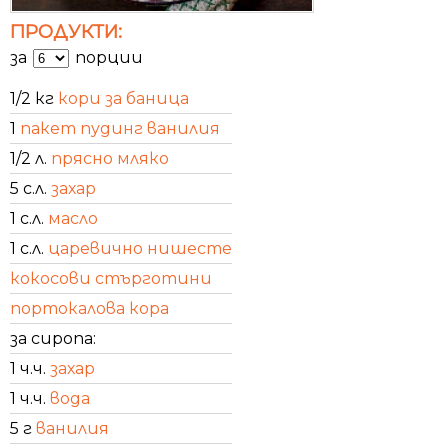
ПРОДУКТИ:
за
порции
1/2 кг
кори за баница
1
пакет пудинг ванилия
1/2 л.
прясно мляко
5 с.л.
захар
1 с.л.
масло
1 с.л.
царевично нишесте
кокосови стърготини
портокалова кора
за сиропа:
1 ч.ч.
захар
1 ч.ч.
вода
5 г
ванилия