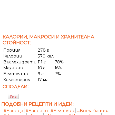
КАЛОРИИ, МАКРОСИ И ХРАНИТЕЛНА
СТОЙНОСТ:
Порция
278 г
Калории
570 кал
Въглехидрати
111 г
78%
Мазнини
10 г
16%
Белтъчини
9 г
7%
Холестерол
17 мг
СПОДЕЛИ:
ПОДОБНИ РЕЦЕПТИ И ИДЕИ:
#Баница
#Банички
#Белтъци
#Вита баница