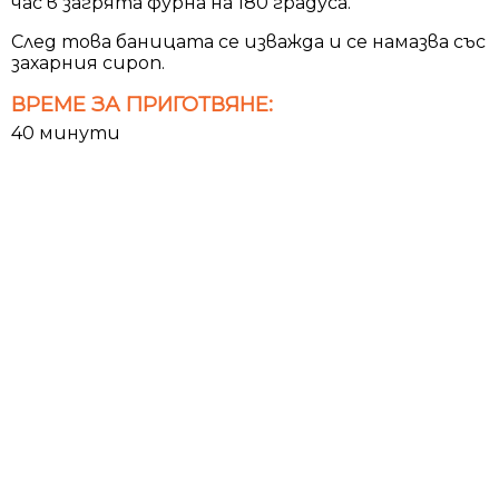
час в загрята фурна на 180 градуса.
След това баницата се изважда и се намазва със
захарния сироп.
ВРЕМЕ ЗА ПРИГОТВЯНЕ:
40 минути