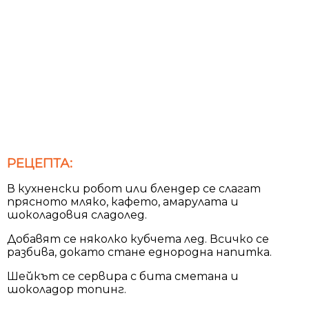
РЕЦЕПТА:
В кухненски робот или блендер се слагат
прясното мляко, кафето, амарулата и
шоколадовия сладолед.
Добавят се няколко кубчета лед. Всичко се
разбива, докато стане еднородна напитка.
Шейкът се сервира с бита сметана и
шоколадор топинг.