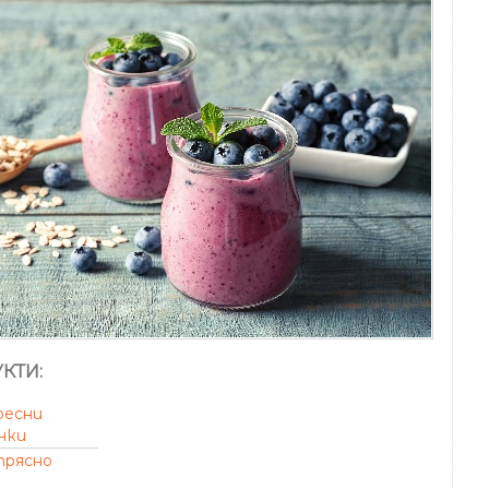
КТИ:
ресни
нки
прясно