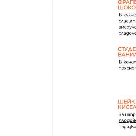
ФРАПЕ
ШОКО
В кухн
слагат
амарул
сладоле
СТУД
ВАНИЛ
В
кана
прясно
ШЕЙК
КИСЕЛ
За нап
плодо
нарязв