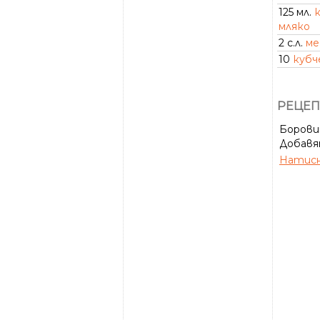
125 мл.
мляко
2 с.л.
ме
10
кубч
РЕЦЕП
Борови
Добавя
Натисн