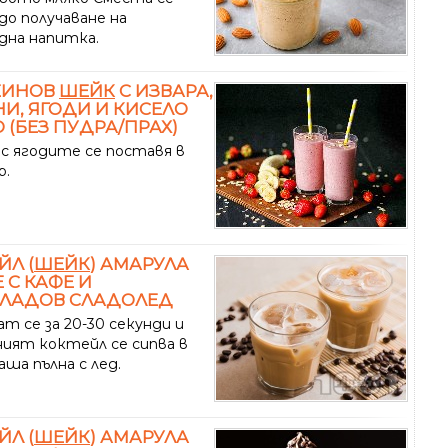
до получаване на
дна напитка.
ЕИНОВ
ШЕЙК
С ИЗВАРА,
И, ЯГОДИ И КИСЕЛО
 (БЕЗ ПУДРА/ПРАХ)
 с ягодите се поставя в
р.
ЙЛ (
ШЕЙК
) АМАРУЛА
 С КАФЕ И
ЛАДОВ СЛАДОЛЕД
т се за 20-30 секунди и
ният коктейл се сипва в
аша пълна с лед.
ЙЛ (
ШЕЙК
) АМАРУЛА