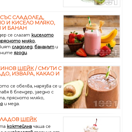
СЪС СЛАДОЛЕД,
О И КИСЕЛО МЛЯКО,
 И БАНАН
дер се слагат
киселото
прясното
мляко
,
овият
сладолед
,
бананът
и
ените
ягоди
.
ЕИНОВ
ШЕЙК
/ СМУТИ С
ДО, ИЗВАРА, КАКАО И
то се обелва, нарязва се и
авя в блендер, заедно с
та, прясното мляко,
то
и меда.
ЛАДОВ
ШЕЙК
ата
коктейлна
чаша се