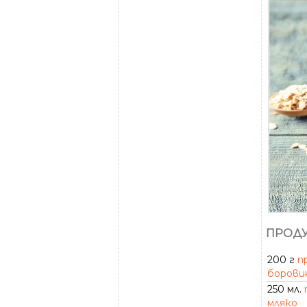
ПРОДУ
200 г
п
борови
250 мл.
мляко