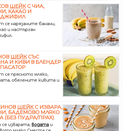
СОВ
ШЕЙК
С ЧИА,
И, КАКАО И
ДЖИФИЛ
т се нарязаните банани,
као и настърган
ифил.
НОВ
ШЕЙК
СЪС
НА И КИВИ В БЛЕНДЕР
 ПАСАТОР
т се прясното мляко,
ата, обелените кивита и
ЕИНОВ
ШЕЙК
С ИЗВАРА,
И, БАДЕМОВО МЛЯКО
А (БЕЗ ПУДРА/ПРАХ)
 се изварата,
водата
и
вото мляко Сместа се