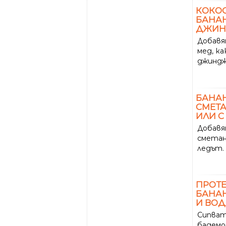
КОКО
БАНАН
ДЖИН
Добавя
мед, ка
джиндж
БАНА
СМЕТА
ИЛИ С
Добавя
сметан
ледът.
ПРОТ
БАНАН
И ВОД
Сипват
бадемо