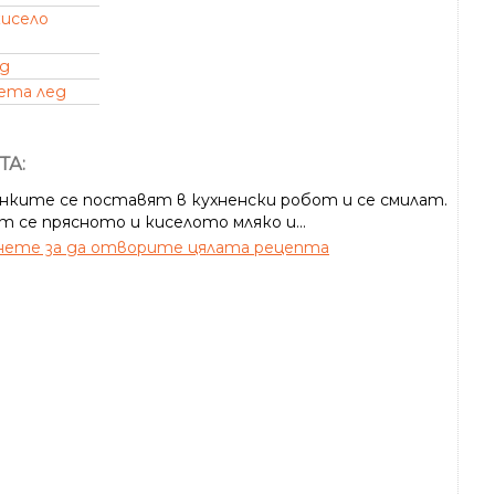
кисело
д
ета лед
ТА:
нките се поставят в кухненски робот и се смилат.
т се прясното и киселото мляко и...
ете за да отворите цялата рецепта