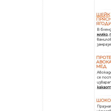
ШЕЙК
ПРЯСН
ЯГОДИ
В блен
мляко
,
ванил
замраз
ПРОТ
АВОКА
МЕД
Авокадо
се пост
извара
какао
ШОКО
Празн