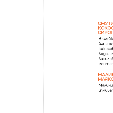
СМУТИ
КОКОС
СИРО
В шейк
бананъ
кокосо
вода, к
ванилов
мента
МАЛИ
МЛЯК
Малини
измива