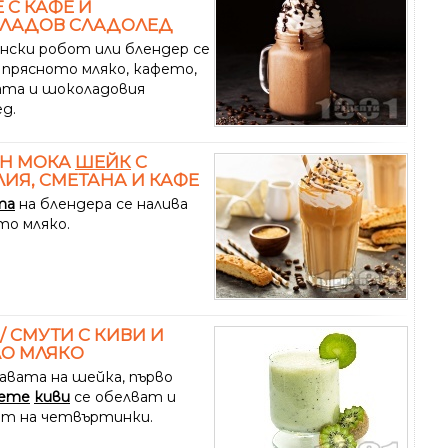
 С КАФЕ И
ЛАДОВ СЛАДОЛЕД
енски робот или блендер се
 прясното мляко, кафето,
ата и шоколадовия
д.
ЕН МОКА
ШЕЙК
С
ИЯ, СМЕТАНА И КАФЕ
та
на блендера се налива
то мляко.
/ СМУТИ С КИВИ И
О МЛЯКО
равата на шейка, първо
вете
киви
се обелват и
ат на четвъртинки.