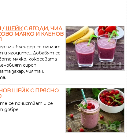
 /
ШЕЙК
С ЯГОДИ, ЧИА,
ОВО МЛЯКО И КЛЕНОВ
П
ър или блендер се смилат
т и ягодите....Добавят се
вото мляко, кокосовата
леновият сироп,
ата захар, чията и
та.
НОВ
ШЕЙК
С ПРЯСНО
О
те се почистват и се
т добре.