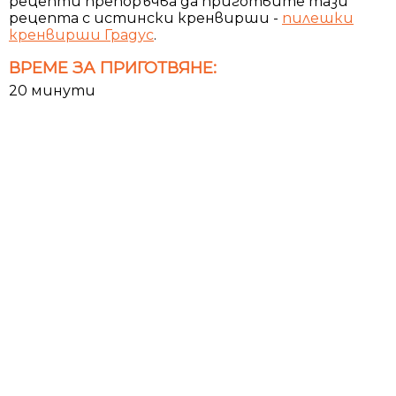
рецепти препоръчва да приготвите тази
рецепта с истински кренвирши -
пилешки
кренвирши Градус
.
ВРЕМЕ ЗА ПРИГОТВЯНЕ:
20 минути