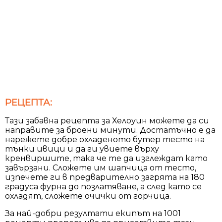
РЕЦЕПТА:
Тази забавна рецепта за Хелоуин можете да си
направите за броени минути. Достатъчно е да
нарежете добре охладеното бутер тесто на
тънки ивици и да ги увиете върху
кренвиршите, така че те да изглеждат като
завързани. Сложете им шапчица от тесто,
изпечете ги в предварително загрята на 180
градуса фурна до позлатяване, а след като се
охладят, сложете очички от горчица.
За най-добри резултати екипът на 1001