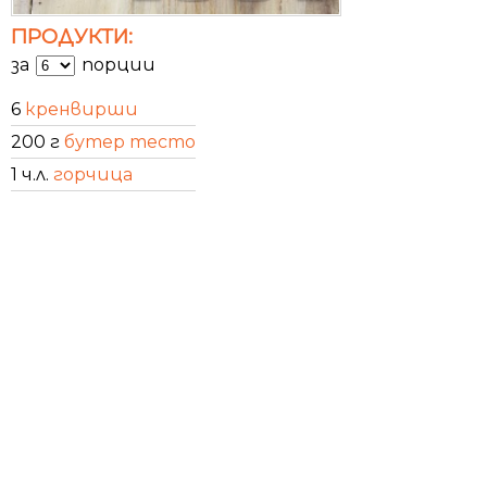
ПРОДУКТИ:
за
порции
6
кренвирши
200 г
бутер тесто
1 ч.л.
горчица