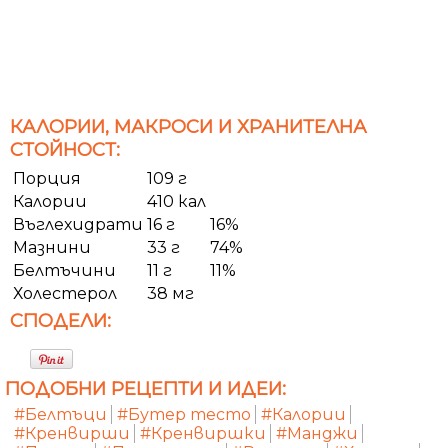
КАЛОРИИ, МАКРОСИ И ХРАНИТЕЛНА
СТОЙНОСТ:
Порция
109 г
Калории
410 кал
Въглехидрати
16 г
16%
Мазнини
33 г
74%
Белтъчини
11 г
11%
Холестерол
38 мг
СПОДЕЛИ:
ПОДОБНИ РЕЦЕПТИ И ИДЕИ:
#Белтъци
#Бутер тесто
#Калории
#Кренвирши
#Кренвиршки
#Манджи