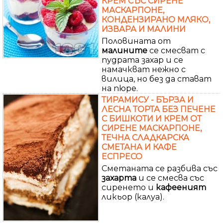
КРЕМ СЪС СИРЕНЕ
МАСКАРПОНЕ,
КОНДЕНЗИРАНО МЛЯКО,
ИЗВАРА И МАЛИНИ
Половината от
малините
се смесват с
пудрата захар и се
намачкват нежно с
вилица, но без да стават
на пюре.
ТИРАМИСУ - БЪРЗА И
ЛЕСНА ТОРТА БЕЗ ПЕЧЕНЕ
С БИШКОТИ И КРЕМ ОТ
СИРЕНЕ МАСКАРПОНЕ,
ТЕЧНА СЛАДКАРСКА
СМЕТАНА И КАФЕ
ЕСПРЕСО
Сметаната се разбива със
захарта
и се смесва със
сиренето и
кафееният
ликьор (калуа).