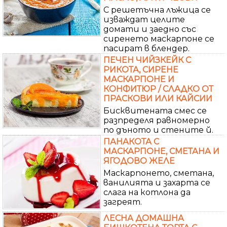
С решетъчна лъжица се
изваждат целите
домати и заедно със
сиренето маскарпоне се
пасират в блендер.
ПЕЧЕН ЧИЙЗКЕЙК С
РИКОТА, СИРЕНЕ
МАСКАРПОНЕ И
КОНФИТЮР / СЛАДКО ОТ
ПРАСКОВИ ИЛИ КАЙСИИ
Бисквитената смес се
разпределя равномерно
по дъното и стените й.
ПАНАКОТА С
МАСКАРПОНЕ, СМЕТАНА И
ЯГОДОВО ЖЕЛЕ
Маскарпонето, сметана,
ванилията и захарта се
слага на котлона да
загреят.
ЛЕСНА ДОМАШНА