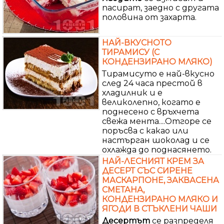
пасират, заедно с другата
половина от захарта.
НАЙ-ВКУСНОТО
ТИРАМИСУ (С
КОНДЕНЗИРАНО МЛЯКО)
Тирамисуто е най-вкусно
след 24 часа престой в
хладилник и е
великолепно, когато е
поднесено с връхчета
свежа мента....Отгоре се
поръсва с какао или
настърган шоколад и се
охлажда до поднасянето.
НАЙ-ЛЕСНИЯТ КРЕМ ЗА
ДЕСЕРТ СЪС СИРЕНЕ
МАСКАРПОНЕ, ЗАКВАСЕНА
СМЕТАНА,
КОНДЕНЗИРАНО МЛЯКО И
ЯГОДИ В СТЪКЛЕНИ ЧАШИ
Десертът
се разпределя