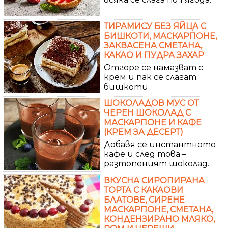
ТИРАМИСУ БЕЗ ЯЙЦА С
БИШКОТИ, МАСКАРПОНЕ,
ЗАКВАСЕНА СМЕТАНА,
КАКАО И ПУДРА ЗАХАР
Отгоре се намазват с
крем и пак се слагат
бишкоти.
ШОКОЛАДОВ МУС ОТ
ЧЕРЕН ШОКОЛАД С
МАСКАРПОНЕ И КАФЕ
(КРЕМ ЗА ДЕСЕРТ)
Добавя се инстантното
кафе и след това –
разтопеният шоколад.
ВКУСНА СИРОПИРАНА
ТОРТА С КАКАОВИ
БЛАТОВЕ, СИРЕНЕ
МАСКАРПОНЕ, СМЕТАНА,
КОНДЕНЗИРАНО МЛЯКО,