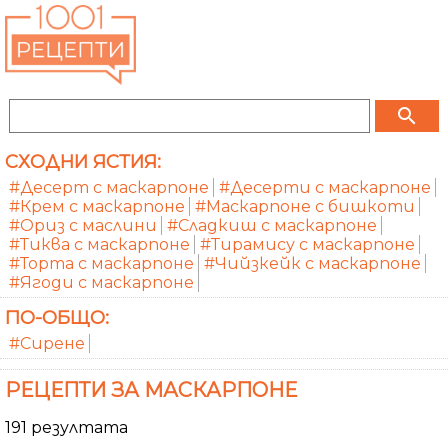
search
СХОДНИ ЯСТИЯ:
#Десерт с маскарпоне
#Десерти с маскарпоне
#Крем с маскарпоне
#Маскарпоне с бишкоти
#Ориз с маслини
#Сладкиш с маскарпоне
#Тиква с маскарпоне
#Тирамису с маскарпоне
#Торта с маскарпоне
#Чийзкейк с маскарпоне
#Ягоди с маскарпоне
ПО-ОБЩО:
#Сирене
РЕЦЕПТИ ЗА МАСКАРПОНЕ
191 резултата