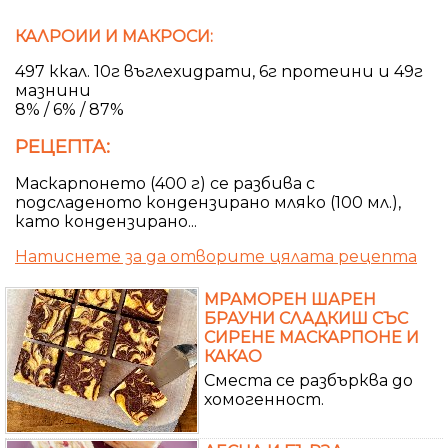
КАЛРОИИ И МАКРОСИ:
497 ккал. 10г въглехидрати, 6г протеини и 49г
мазнини
8% / 6% / 87%
РЕЦЕПТА:
Маскарпонето (400 г) се разбива с
подсладеното кондензирано мляко (100 мл.),
като кондензирано...
Натиснете за да отворите цялата рецепта
МРАМОРЕН ШАРЕН
БРАУНИ СЛАДКИШ СЪС
СИРЕНЕ МАСКАРПОНЕ И
КАКАО
Сместа се разбърква до
хомогенност.