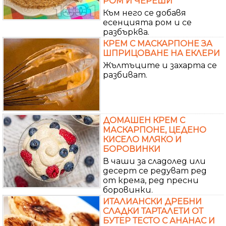
РОМ И ЧЕРЕШИ
Към него се добавя
есенцията ром и се
разбърква.
КРЕМ С МАСКАРПОНЕ ЗА
ШПРИЦОВАНЕ НА ЕКЛЕРИ
Жълтъците и захарта се
разбиват.
ДОМАШЕН КРЕМ С
МАСКАРПОНЕ, ЦЕДЕНО
КИСЕЛО МЛЯКО И
БОРОВИНКИ
В чаши за сладолед или
десерт се редуват ред
от крема, ред пресни
боровинки.
ИТАЛИАНСКИ ДРЕБНИ
СЛАДКИ ТАРТАЛЕТИ ОТ
БУТЕР ТЕСТО С АНАНАС И