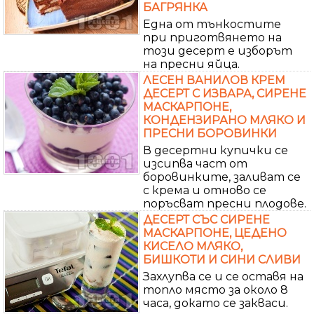
БАГРЯНКА
Една от тънкостите
при приготвянето на
този десерт е изборът
на пресни яйца.
ЛЕСЕН ВАНИЛОВ КРЕМ
ДЕСЕРТ С ИЗВАРА, СИРЕНЕ
МАСКАРПОНЕ,
КОНДЕНЗИРАНО МЛЯКО И
ПРЕСНИ БОРОВИНКИ
В десертни купички се
изсипва част от
боровинките, заливат се
с крема и отново се
поръсват пресни плодове.
ДЕСЕРТ СЪС СИРЕНЕ
МАСКАРПОНЕ, ЦЕДЕНО
КИСЕЛО МЛЯКО,
БИШКОТИ И СИНИ СЛИВИ
Захлупва се и се оставя на
топло място за около 8
часа, докато се закваси.