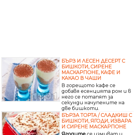
БЪРЗ И ЛЕСЕН ДЕСЕРТ С
БИШКОТИ, СИРЕНЕ
МАСКАРПОНЕ, КАФЕ И
КАКАО В ЧАШИ
В горещото кафе се
добавя есенцията ром и в
него се потапят за
секунди начупените на
две бишкоти.
БЪРЗА ТОРТА / СЛАДКИШ С
БИШКОТИ, ЯГОДИ, ИЗВАРА
И СИРЕНЕ МАСКАРПОНЕ
Ягодите
се измиват и