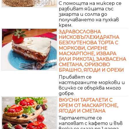
С помощта на миксер се
разбиват яйцата със
захарта и солта до
получаването на пухкав
крем.
ЗДРАВОСЛОВНА
НИСКОВЪГЛЕХИДРАТНА
БЕЗГЛУТЕНОВА ТОРТА С
МОРКОВИ, СИРЕНЕ
МАСКАРПОНЕ, ИЗВАРА
(ИЛИ РИКОТА), ЗАКВАСЕНА
СМЕТАНА, ОРИЗОВО
БРАШНО, ЯГОДИ И ОРЕХИ
Прибавят се
настърганите моркови и
всичко се обърква много
добре.
ВКУСНИ ТАРТАЛЕТИ С
КРЕМ ОТ МАСКАРПОНЕ,
ЯГОДИ И СМЕТАНА
Тарталетите се
напояват с кафето и във
всяка се слага по 1 ягода.