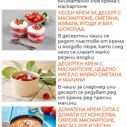
внимателно към крема с
маскарпоне.
ЛЕСЕН КРЕМ ЗА ДЕСЕРТ С
МАСКАРПОНЕ, СМЕТАНА,
ИЗВАРА, ЯГОДИ И БЯЛ
ШОКОЛАД
В десертни чаши се
редят пластове от крема
и ягодово пюре, като след
него се слагат малко
резени ягодки.
ДЕСЕРТЕН КРЕМ С
МАСКАРПОНЕ, ЦЕДЕНО
КИСЕЛО МЛЯКО СМЕТАНА
И МАЛИНИ
В чаши за сладолед или
десерт се редуват ред
от крема, ред пресни
малини.
ДОМАТЕНА КРЕМ СУПА С
ДОМАТИ ОТ КОНСЕРВА,
СИРЕНЕ МАСКАРПОНЕ,
МАСЛО, ЛУК И ЧЕСЪН