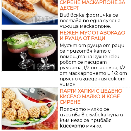
СИРЕНЕ МАСКАРПОНЕ ЗА
ДЕСЕРТ
Във всяка формичка се
поставя по една супена
лъжица маскарпоне.
НЕЖЕН МУС ОТ АВОКАДО
И РУЛЦА ОТ РАЦИ
Мусът от рулца от раци
се приготвя като с
помощта на кухненски
робот се пасират
рулцата, 1/2 от чесъна, 1/2
от маскарпонето и 1/2 от
прясно изцедения сок от
лимон.
ПАРТИ ХАПКИ С ЦЕДЕНО
КИСЕЛО МЛЯКО И КОЗЕ
СИРЕНЕ
Прясното мляко се
изсипва в дълбока купа и
към него се прибавя
киселото
мляко.