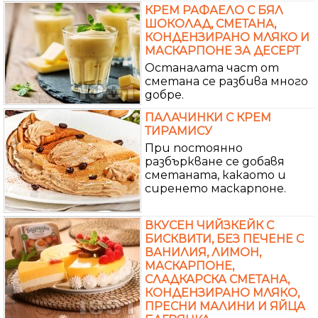
КРЕМ РАФАЕЛО С БЯЛ
ШОКОЛАД, СМЕТАНА,
КОНДЕНЗИРАНО МЛЯКО И
МАСКАРПОНЕ ЗА ДЕСЕРТ
Останалата част от
сметана се разбива много
добре.
ПАЛАЧИНКИ С КРЕМ
ТИРАМИСУ
При постоянно
разбъркване се добавя
сметаната, какаото и
сиренето маскарпоне.
ВКУСЕН ЧИЙЗКЕЙК С
БИСКВИТИ, БЕЗ ПЕЧЕНЕ С
ВАНИЛИЯ, ЛИМОН,
МАСКАРПОНЕ,
СЛАДКАРСКА СМЕТАНА,
КОНДЕНЗИРАНО МЛЯКО,
ПРЕСНИ МАЛИНИ И ЯЙЦА