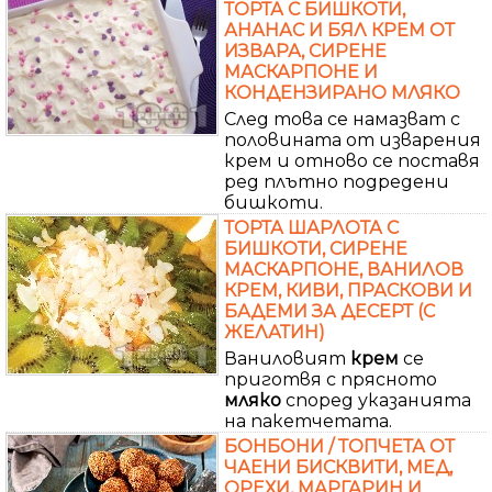
ТОРТА С БИШКОТИ,
АНАНАС И БЯЛ КРЕМ ОТ
ИЗВАРА, СИРЕНЕ
МАСКАРПОНЕ И
КОНДЕНЗИРАНО МЛЯКО
След това се намазват с
половината от изварения
крем и отново се поставя
ред плътно подредени
бишкоти.
ТОРТА ШАРЛОТА С
БИШКОТИ, СИРЕНЕ
МАСКАРПОНЕ, ВАНИЛОВ
КРЕМ, КИВИ, ПРАСКОВИ И
БАДЕМИ ЗА ДЕСЕРТ (С
ЖЕЛАТИН)
Ваниловият
крем
се
приготвя с прясното
мляко
според указанията
на пакетчетата.
БОНБОНИ / ТОПЧЕТА ОТ
ЧАЕНИ БИСКВИТИ, МЕД,
ОРЕХИ, МАРГАРИН И