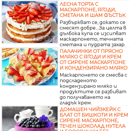
ЛЕСНА ТОРТА С
МАСКАРПОНЕ, ЯГОДИ,
СМЕТАНА И ШАМ ФЪСТЪК
Разбъркват се, докато се
смесят добре....За целта в
дълбока купа се изсипват
маскарпонето, течната
сметана и пудрата захар.
ПАЛАЧИНКИ ОТ ПРЯСНО
МЛЯКО С ЯГОДИ И КРЕМ
ОТ СИРЕНЕ МАСКАРПОНЕ
И КОНДЕНЗИРАНО МЛЯКО
Маскарпонето се смесва с
подсладеното
кондензирано мляко и
продуктите се разбиват
до получаването на
гладък крем.
ДОМАШЕН ЧИЙЗКЕЙК С
БЛАТ ОТ БИШКОТИ И КРЕМ
СИРЕНЕ МАСКАРПОНЕ,
ТЕЧЕН ШОКОЛАД НУТЕЛА