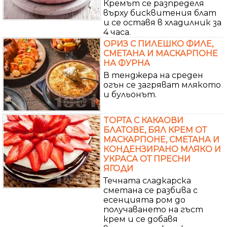
Кремът се разпределя
върху бисквитения блат
и се оставя в хладилник за
4 часа.
ОРИЗ С ПИЛЕШКО ФИЛЕ,
СМЕТАНА И МАСКАРПОНЕ
НА ФУРНА
В тенджера на среден
огън се загряват млякото
и бульонът.
TОРТА С КАКАОВИ
БЛАТОВЕ, БЯЛ КРЕМ ОТ
МАСКАРПОНЕ, СМЕТАНА И
КОНДЕНЗИРАНО МЛЯКО И
УКРАСА ОТ ПРЕСНИ
ЯГОДИ
Течната сладкарска
сметана се разбива с
есенцията ром до
получаването на гъст
крем и се добавя