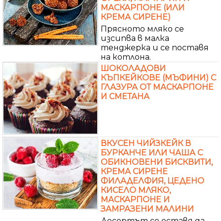
МАСКАРПОНЕ (ИЛИ
КРЕМА СИРЕНЕ)
Прясното мляко се
изсипва в малка
тенджерка и се поставя
на котлона.
ШОКОЛАДОВИ
КЪПКЕЙКОВЕ (МЪФИНИ) С
ГЛАЗУРА ОТ МАСКАРПОНЕ
И СМЕТАНА
ВКУСЕН ЧИЙЗКЕЙК В
БУРКАНЧЕ ИЛИ ЧАША С
ОБИКНОВЕНИ БИСКВИТИ,
КРЕМА СИРЕНЕ
ФИЛАДЕЛФИЯ, ЦЕДЕНО
КИСЕЛО МЛЯКО,
МАСКАРПОНЕ И
ЗАМРАЗЕНИ МАЛИНИ
Десертът се оставя да