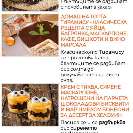
Жълтъците се разбиват
с половината захар.
ДОМАШНА ТОРТА
ТИРАМИСУ - КЛАСИЧЕСКА
РЕЦЕПТА С ЯЙЦА
БАГРЯНКА, МАСКАРПОНЕ,
КАФЕ, БИШКОТИ И ВИНО
МАРСАЛА
Класическото
Тирамису
се приготвя като
белтъците се разбиват
със солта до
получаването на гъст
сняг.
КРЕМ С ТИКВА, СИРЕНЕ
МАСКАРПОНЕ,
НАТРОШЕНИ НА ПАРЧЕТА
ШОКОЛАДОВИ БИСКВИТИ
И МАРШМЕЛОУ БОНБОНИ
ЗА ДЕСЕРТ ЗА ХЕЛОУИН
Пасира се и се
разбърква
със
сиренето