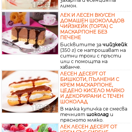
захарта и есенцията
лимон.
ЛЕК И ЛЕСЕН ВКУСЕН
ДОМАШЕН ШОКОЛАДОВ
ЧИЙЗКЕЙК (ТОРТА) С
МАСКАРПОНЕ БЕЗ
ПЕЧЕНЕ
Бисквитите за
чийзкейк
(350 г) се натрошават на
ситни трохи с пръсти
или с помощта на
хаванче.
ЛЕСЕН ДЕСЕРТ ОТ
БИШКОТИ, ПЪЛНЕНИ С
КРЕМ МАСКАРПОНЕ,
ЦЕДЕНО КИСЕЛО МЛЯКО
И ДЕКОРИРАНИ С ТЕЧЕН
ШОКОЛАД
В малка купичка се смесва
течният
шоколад
и
прясното мляко.
ЛЕК ЛЕСЕН ДЕСЕРТ ОТ