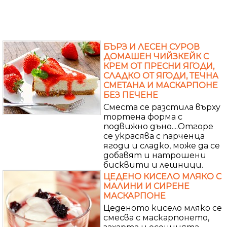
БЪРЗ И ЛЕСЕН СУРОВ
ДОМАШЕН ЧИЙЗКЕЙК С
КРЕМ ОТ ПРЕСНИ ЯГОДИ,
СЛАДКО ОТ ЯГОДИ, ТЕЧНА
СМЕТАНА И МАСКАРПОНЕ
БЕЗ ПЕЧЕНЕ
Сместа се разстила върху
тортена форма с
подвижно дъно....Отгоре
се украсява с парченца
ягоди и сладко, може да се
добавят и натрошени
бисквити и лешници.
ЦЕДЕНО КИСЕЛО МЛЯКО С
МАЛИНИ И СИРЕНЕ
МАСКАРПОНЕ
Цеденото кисело мляко се
смесва с маскарпонето,