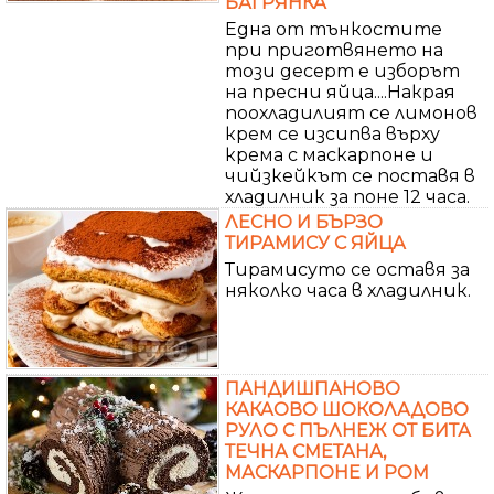
БАГРЯНКА
Една от тънкостите
при приготвянето на
този десерт е изборът
на пресни яйца....Накрая
поохладилият се лимонов
крем се изсипва върху
крема с маскарпоне и
чийзкейкът се поставя в
хладилник за поне 12 часа.
ЛЕСНО И БЪРЗО
ТИРАМИСУ С ЯЙЦА
Тирамисуто се оставя за
няколко часа в хладилник.
ПАНДИШПАНОВО
КАКАОВО ШОКОЛАДОВО
РУЛО С ПЪЛНЕЖ ОТ БИТА
ТЕЧНА СМЕТАНА,
МАСКАРПОНЕ И РОМ