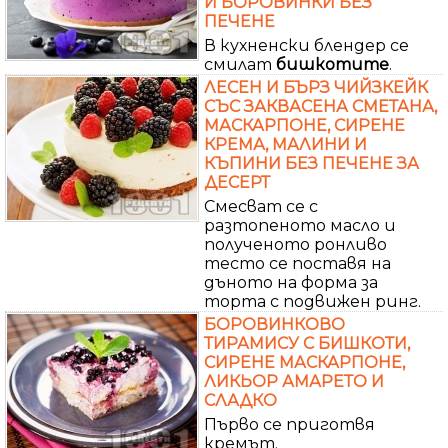
И БОРОВИНКИ БЕЗ
ПЕЧЕНЕ
В кухненски блендер се
смилат
бишкотите
.
ЛЕСЕН И БЪРЗ ЧИЙЗКЕЙК
СЪС ЗАКВАСЕНА СМЕТАНА,
МАСКАРПОНЕ, СИРЕНЕ
КРЕМА, МАЛИНИ И
КЪПИНИ БЕЗ ПЕЧЕНЕ ЗА
ДЕСЕРТ
Смесват се с
разтопеното масло и
полученото ронливо
тесто се поставя на
дъното на форма за
торта с подвижен ринг.
БОРОВИНКОВО
ТИРАМИСУ С БИШКОТИ,
СИРЕНЕ МАСКАРПОНЕ,
ЛИКЬОР АМАРЕТО И
СЛАДКО
Първо се приготвя
кремът.