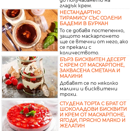
до получаването на
гладък крем.
НЕСТАНДАРТНО
ТИРАМИСУ СЪС СОЛЕНИ
БАДЕМИ В БУРКАН
То се добавя постепенно,
защото маскарпонето
ще се втечни от него, ако
се прекали с
количеството.
БЪРЗ БИСКВИТЕН ДЕСЕРТ
С КРЕМ ОТ МАСКАРПОНЕ,
ЗАКВАСЕНА СМЕТАНА И
МАЛИНИ
Добавят се по няколко
малини и бисквитени
трохи.
СТУДЕНА ТОРТА С БРАТ ОТ
ШОКОЛАДОВИ БИСКВИТИ
И КРЕМ ОТ МАСКАРПОНЕ,
ЯГОДИ, ПРЯСНО МЛЯКО И
ЖЕЛАТИН