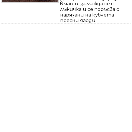
в чаши, заглажда се с
лъжичка и се поръсва с
нарязани на кубчета
пресни ягоди.