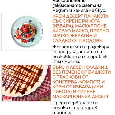
маскарпонето
,
заквасената
сметана
,
медът и канела на вкус.
КРЕМ ДЕСЕРТ ПАНАКОТА
СЪС СИРЕНЕ РИКОТА
(ИЗВАРА), МАСКАРПОНЕ,
КИСЕЛО МЛЯКО, ПРЯСНО
МЛЯКО, ЖЕЛАТИН И
СЛАДКО ОТ ПЛОДОВЕ
Желатинът се разтваря
според указанията на
опаковката и се прибавя
към сместа.
БЪРЗ И ЛЕСЕН СЛАДКИШ
БЕЗ ПЕЧЕНЕ ОТ БИШКОТИ
С ПРАСКОВИ ОТ
КОНСЕРВА (КОМПОТ) И
КРЕМ ОТ ИЗВАРА (ИЛИ
РИКОТА) И СИРЕНЕ
МАСКАРПОНЕ ЗА ДЕСЕРТ
Преди сервиране се
полива с шоколадов
топинг.