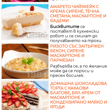
АМАРЕТО ЧИЙЗКЕЙК С
КРЕМА СИРЕНЕ, ТЕЧНА
СМЕТАНА, МАСКАРПОНЕ И
БАДЕМИ
Бисквитите
се
постaвят в кухненски
робот и се смилат до
получаването на трохи.
РИЗОТО СЪС ЗАПЪРЖЕН
БЕКОН, СИРЕНЕ
МАСКАРПОНЕ И
ПАРМЕЗАН
Разбърква се, а по желание
може да се поръси и
пресен босилек.
ДОМАШНА ШОКОЛАДОВА
ТОРТА С КАКАОВИ
БЛАТОВЕ, БЯЛ КРЕМ ОТ
МАСКАРПОНЕ И
КОНДЕНЗИРАНО МЛЯКО И
ЯГОДИ