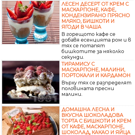
ЛЕСЕН ДЕСЕРТ ОТ КРЕМ С
МАСКАРПОНЕ, КАФЕ,
КОНДЕНЗИРАНО ПРЯСНО
МЛЯКО, БИШКОТИ И
ЯГОДИ В ЧАША
В горещото кафе се
добавя есенцията ром и в
тях се потапят
бишкотите за няколко
секунди.
ТИРАМИСУ С
МАСКАРПОНЕ, МАЛИНИ,
ПОРТОКАЛИ И КАРДАМОН
Върху тях се разпределят
половината пресни
малини.
ДОМАШНА ЛЕСНА И
ВКУСНА ШОКОЛАДОВА
ТОРТА С БИШКОТИ И КРЕМ
ОТ КАФЕ, МАСКАРПОНЕ,
ШОКОЛАД, КАКАО И ЯЙЦА