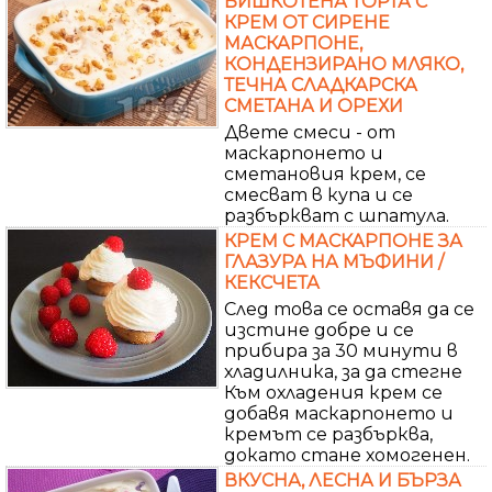
БИШКОТЕНА ТОРТА С
КРЕМ ОТ СИРЕНЕ
МАСКАРПОНЕ,
КОНДЕНЗИРАНО МЛЯКО,
ТЕЧНА СЛАДКАРСКА
СМЕТАНА И ОРЕХИ
Двете смеси - от
маскарпонето и
сметановия крем, се
смесват в купа и се
разбъркват с шпатула.
КРЕМ С МАСКАРПОНЕ ЗА
ГЛАЗУРА НА МЪФИНИ /
КЕКСЧЕТА
След това се оставя да се
изстине добре и се
прибира за 30 минути в
хладилника, за да стегне
Към охладения крем се
добавя маскарпонето и
кремът се разбърква,
докато стане хомогенен.
ВКУСНА, ЛЕСНА И БЪРЗА