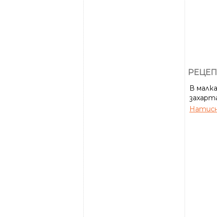
РЕЦЕП
В малка
захарта
Натисн