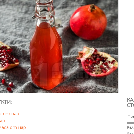
КА
КТИ:
СТ
к от нар
По
хар
ласа от нар
Кал
Кал