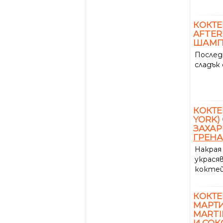
КОКТЕ
AFTER
ШАМП
Послед
сладък
КОКТЕ
YORK)
ЗАХАР
ГРЕН
Накрая
украся
коктей
КОКТЕ
МАРТИ
MARTI
И СОК