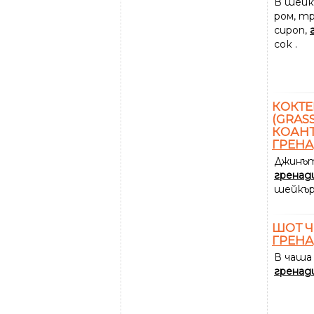
В шейк
ром, т
сироп,
сок .
КОКТЕ
(GRASS
КОАНТ
ГРЕН
Джинът
гренад
шейкър
ШОТ Ч
ГРЕН
В чаша
гренад