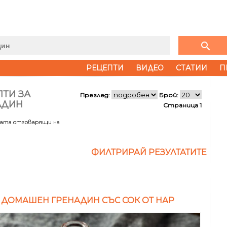
search
РЕЦЕПТИ
ВИДЕО
СТАТИИ
П
ТИ ЗА
Преглед:
Брой:
АДИН
Страница 1
тата отговарящи на
ФИЛТРИРАЙ РЕЗУЛТАТИТЕ
 ДОМАШЕН ГРЕНАДИН СЪС СОК ОТ НАР