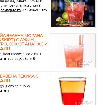
ър се разбиват белият
рипъл секът, захарният
гренадинът
и лимоновият
ЙЛ ЗЕЛЕНА МОРАВА
 SKIRT) С ДЖИН,
РО, СОК ОТ АНАНАС И
АДИН
, коантрото, сокът и
инът
се разбиват в
.
ЕРВЕНА ТЕКИЛА С
АДИН
 за шот се сипва
инът
.