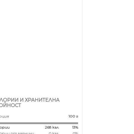
ЛОРИИ И ХРАНИТЕЛНА
ОЙНОСТ
рция
100 г
ории
268
кал
13%
ории от мазнини
0 кал
0%