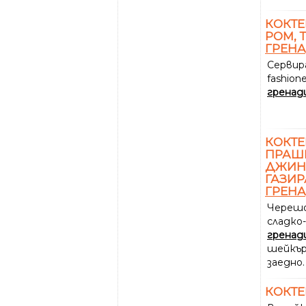
КОКТЕ
РОМ, 
ГРЕН
Сервира
fashion
гренад
КОКТЕ
ПРАШК
ДЖИН,
ГАЗИР
ГРЕН
Черешо
сладко
гренад
шейкър
заедно.
КОКТЕ