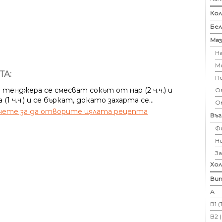
Кол
Бе
Маз
Н
М
ТА:
П
 тенджера се смесват сокът от нар (2 ч.ч.) и
Ом
 (1 ч.ч.) и се бъркат, докато захарта се...
О
ете за да отворите цялата рецепта
Въ
Ф
Н
З
Хо
Вит
А
B1 
B2 