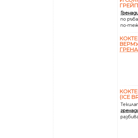
ГРЕЙП
Гренад
по ръб
по-теж
КОКТЕ
ВЕРМУ
ГРЕН
КОКТЕ
(ICE B
Текила
гренад
разбив