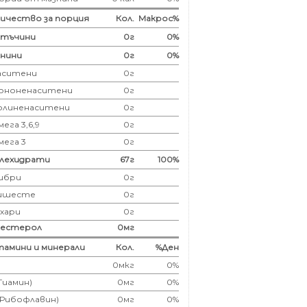
ичество за порция
Кол.
Макрос%
лтъчини
0
г
0%
нини
0
г
0%
аситени
0
г
ононенаситени
0г
олиненаситени
0г
ега 3,6,9
0г
мега 3
0г
глехидрати
67
г
100%
ибри
0
г
ишесте
0г
ахари
0г
лестерол
0
мг
амини и минерали
Кол.
%Ден
0мкг
0%
(Тиамин)
0мг
0%
(Рибофлавин)
0мг
0%