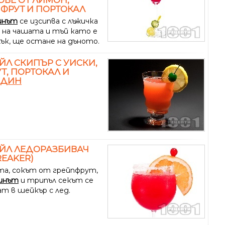
ФРУТ И ПОРТОКАЛ
инът
се изсипва с лъжичка
а на чашата и тъй като е
ък, ще остане на дъното.
ЙЛ СКИПЪР С УИСКИ,
Т, ПОРТОКАЛ И
АДИН
ЙЛ ЛЕДОРАЗБИВАЧ
REAKER)
та, сокът от грейпфрут,
инът
и трипъл секът се
ат в шейкър с лед.