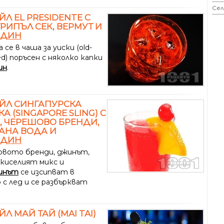
Сел
ЙЛ EL PRESIDENTE С
ТРИПЪЛ СЕК, ВЕРМУТ И
АДИН
 се в чаша за уиски (old-
ed) поръсен с няколко капки
ин
.
ЙЛ СИНГАПУРСКА
А (SINGAPORE SLING) С
 ЧЕРЕШОВО БРЕНДИ,
АНА ВОДА И
АДИН
вото бренди, джинът,
-киселият микс и
инът
се изсипват в
 с лед и се разбъркват
ЙЛ МАЙ ТАЙ (MAI TAI)