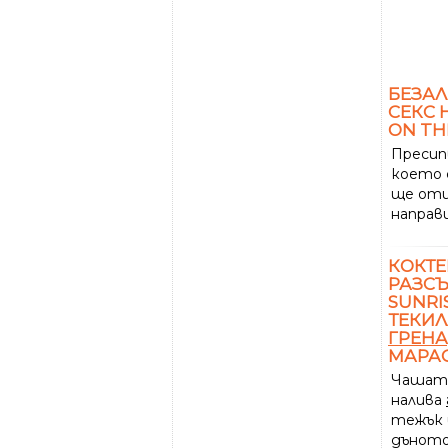
БЕЗАЛ
СЕКС 
ON TH
Пресипв
което 
ще оти
направ
КОКТЕ
РАЗСЪ
SUNRI
ТЕКИЛ
ГРЕН
МАРА
Чашата
налива
тежък 
дъното