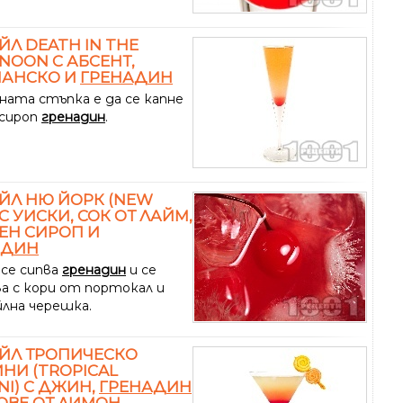
ЙЛ DEATH IN THE
NOON С АБСЕНТ,
АНСКО И
ГРЕНАДИН
ната стъпка е да се капне
 сироп
гренадин
.
ЙЛ НЮ ЙОРК (NEW
 С УИСКИ, СОК ОТ ЛАЙМ,
ЕН СИРОП И
АДИН
 се сипва
гренадин
и се
ва с кори от портокал и
лна черешка.
ЙЛ ТРОПИЧЕСКО
НИ (TROPICAL
NI) С ДЖИН,
ГРЕНАДИН
ОВЕ ОТ ЛИМОН,