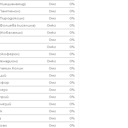
(Ниацианамид)
0мг
0%
(Пантенол)
0мг
0%
(Пиродоксин)
0мг
0%
(Фолиева киселина)
0мкг
0%
 (Кобаламин)
0мкг
0%
0мг
0%
0мкг
0%
Токоферoл)
0мг
0%
Менадион)
0мкг
0%
тамин Холин
0мг
0%
ций
0мг
0%
сфор
0мг
0%
лязо
0мг
0%
трий
0мг
0%
незий
0мг
0%
к
0мг
0%
д
0мг
0%
ган
0мг
0%