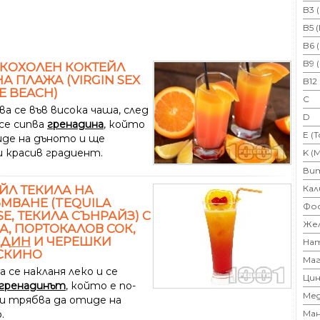
B3 
B5 
B6 
B9 
КОХОЛЕН КОКТЕЙЛ
НА ПЛАЖА (VIRGIN SEX
B12
E BEACH)
C
а се във висока чаша, след
D
се сипва
гренадина
, който
E (
де на дъното и ще
и красив градиент.
K (
Ви
ЙЛ ТЕКИЛА НА
Кал
МВАНЕ (TEQUILA
Фо
SE, ТЕКИЛА СЪНРАЙЗ) С
Же
А, ПОРТОКАЛОВ СОК,
АДИН
И ЧЕРЕШКИ
На
СКИНО
Маг
 се накланя леко и се
Цин
гренадинът
, който е по-
Ме
и трябва да отиде на
.
Ман