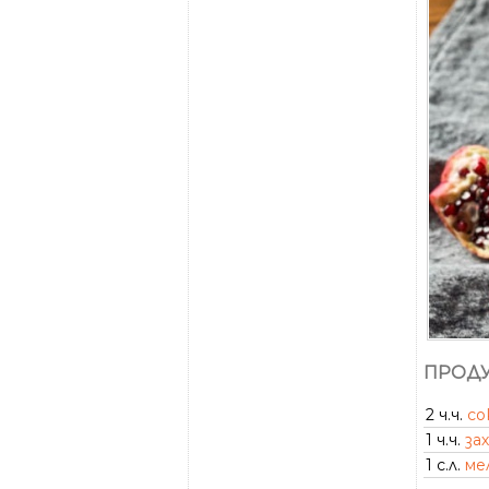
ПРОДУ
2 ч.ч.
со
1 ч.ч.
за
1 с.л.
ме