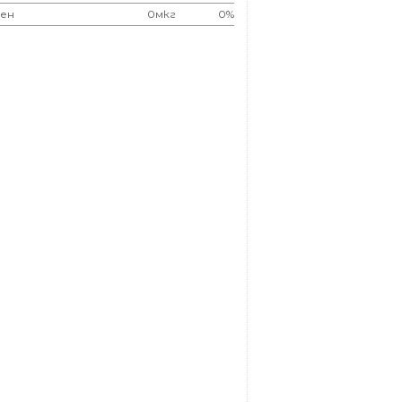
ен
0мкг
0%