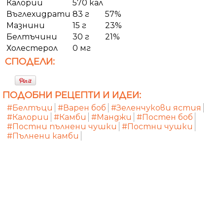
Калории
570 кал
Въглехидрати
83 г
57%
Мазнини
15 г
23%
Белтъчини
30 г
21%
Холестерол
0 мг
СПОДЕЛИ:
ПОДОБНИ РЕЦЕПТИ И ИДЕИ:
#Белтъци
#Варен боб
#Зеленчукови ястия
#Калории
#Камби
#Манджи
#Постен боб
#Постни пълнени чушки
#Постни чушки
#Пълнени камби