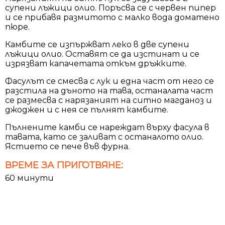
супени лъжици олио. Поръсва се с червен пипер
и се прибавя размитото с малко вода доматено
пюре.
Камбите се изпържват леко в две супени
лъжици олио. Оставят се да изстинат и се
изрязват капачетата откъм дръжките.
Фасулът се смесва с лук и една част от него се
разстила на дъното на тава, останалата част
се размесва с нарязаният на ситно магданоз и
джоджен и с нея се пълнят камбите.
Пълнените камби се нареждат върху фасула в
тавата, като се заливат с останалото олио.
Ястието се пече във фурна.
ВРЕМЕ ЗА ПРИГОТВЯНЕ:
60 минути