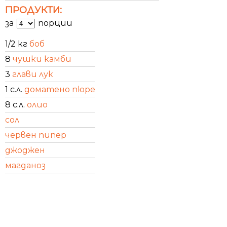
ПРОДУКТИ:
за
порции
1/2 кг
боб
8
чушки камби
3
глави лук
1 с.л.
доматено пюре
8 с.л.
олио
сол
червен пипер
джоджен
магданоз