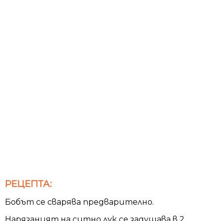
РЕЦЕПТА:
Бобът се сварява предварително.
Нарязаният на ситно лук се задушава в 2