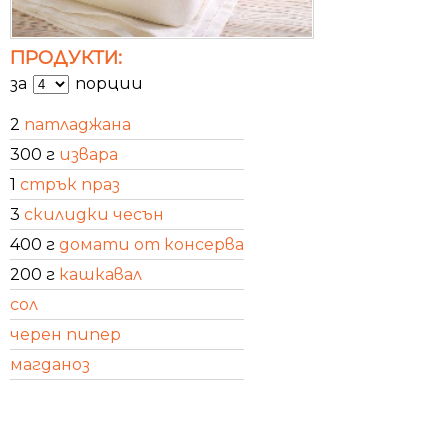
ПРОДУКТИ:
за
порции
2
патладжана
300 г
извара
1
стрък праз
3
скилидки чесън
400 г
домати от консерва
200 г
кашкавал
сол
черен пипер
магданоз