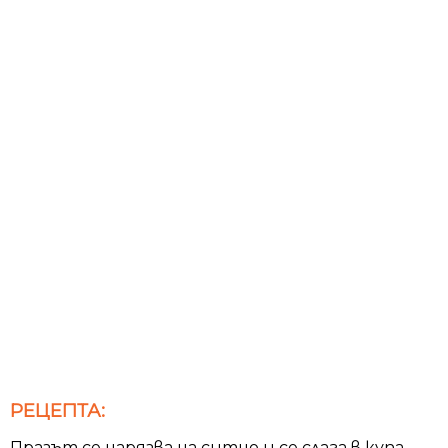
РЕЦЕПТА:
Празът се нарязва на ситно и се слага в купа