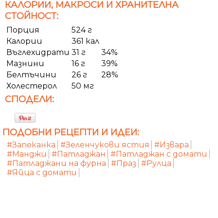
КАЛОРИИ, МАКРОСИ И ХРАНИТЕЛНА
СТОЙНОСТ:
Порция
524 г
Калории
361 кал
Въглехидрати
31 г
34%
Мазнини
16 г
39%
Белтъчини
26 г
28%
Холестерол
50 мг
СПОДЕЛИ:
ПОДОБНИ РЕЦЕПТИ И ИДЕИ:
#Запеканка
#Зеленчукови ястия
#Извара
#Манджи
#Патладжан
#Патладжан с домати
#Патладжани на фурна
#Праз
#Рулца
#Яйца с домати