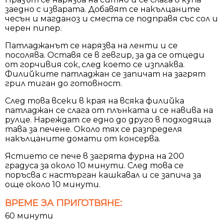
заедно с изварата. Добавят се накълцаните
чесън и магданоз и сместа се подправя със сол и
черен пипер.
Патладжанът се нарязва на ленти и се
посолява. Оставя се в гевгир, за да се отцеди
от горчивия сок, след което се изплаква.
Филийките патладжан се запичат на загрят
грил тиган до готовност.
След това всеки в края на всяка филийка
патладжан се слага от плънката и се навива на
рулце. Нареждат се едно до друго в подходяща
тава за печене. Около тях се разпределя
накълцаните домати от консерва.
Ястието се пече в загрята фурна на 200
градуса за около 10 минути. След това се
поръсва с настърган кашкавал и се запича за
още около 10 минути.
ВРЕМЕ ЗА ПРИГОТВЯНЕ:
60 минути