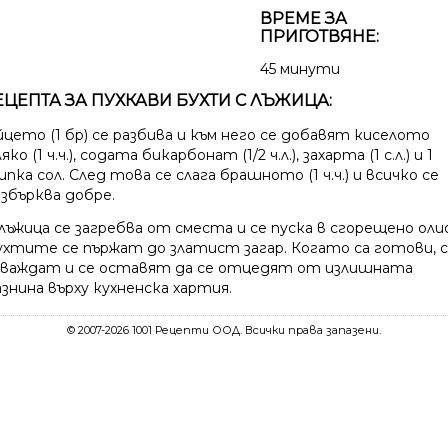
ВРЕМЕ ЗА
ПРИГОТВЯНЕ:
45 минути
ЕЦЕПТА ЗА ПУХКАВИ БУХТИ С ЛЪЖИЦА:
йцето (1 бр) се разбива и към него се добавят киселото
яко (1 ч.ч.), содата бикарбонат (1/2 ч.л.), захарта (1 с.л.) и 1
пка сол. След това се слага брашното (1 ч.ч.) и всичко се
азбърква добре.
лъжица се загребва от сместа и се пуска в сгорещено олио
ухтите се пържат до златист загар. Когато са готови, 
зваждат и се оставят да се отцедят от излишната
знина върху кухненска хартия.
© 2007-2026 1001 Рецепти ООД. Всички права запазени.