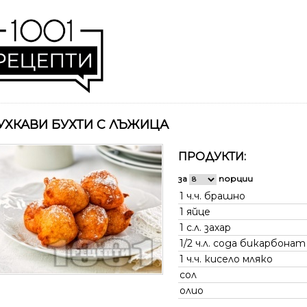
УХКАВИ БУХТИ С ЛЪЖИЦА
ПРОДУКТИ:
за
порции
1 ч.ч.
брашно
1
яйце
1 с.л.
захар
1/2 ч.л.
сода бикарбонат
1 ч.ч.
кисело мляко
сол
олио