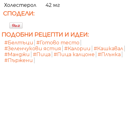
Холестерол
42 мг
СПОДЕЛИ:
ПОДОБНИ РЕЦЕПТИ И ИДЕИ:
#Белтъци
#Готово тесто
#Зеленчукови ястия
#Калории
#Кашкавал
#Манджи
#Пица
#Пица калцоне
#Плънка
#Пържени