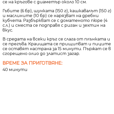
се на кръгове с диаметър около 10 см.
Гъбите (6 бр), шунката (150 г), кашкавалът (150 г)
и маслините (10 бр) се нарязват на дребни
кубчета. Разбъркват се с доматеното пюре (4
с.л.) и сместа се подправя с риган и зехтин на
вкус.
В средата на всеки кръг се слага от плънката и
се прегъва. Краищата се прищипват и пиците
се оставят настрана за 15 минути. Пържат се в
сгорещено олио до златист загар.
ВРЕМЕ ЗА ПРИГОТВЯНЕ:
40 минути