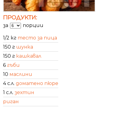
ПРОДУКТИ:
за
порции
1/2 кг
тесто за пица
150 г
шунка
150 г
кашкавал
6
гъби
10
маслини
4 с.л.
доматено пюре
1 с.л.
зехтин
риган