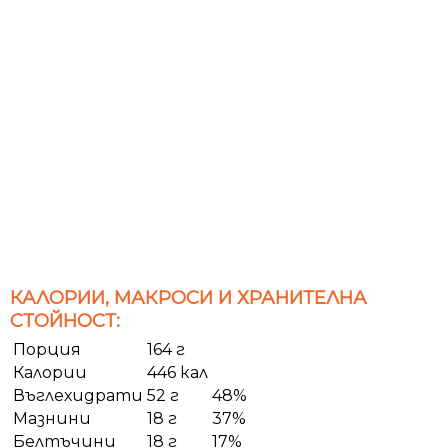
КАЛОРИИ, МАКРОСИ И ХРАНИТЕЛНА
СТОЙНОСТ:
Порция
164 г
Калории
446 кал
Въглехидрати
52 г
48%
Мазнини
18 г
37%
Белтъчини
18 г
17%