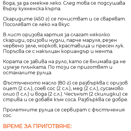
вода, за да омекне леко. След това се подсушава
върху кухненска кърпа.
Скаридите (450 г) се почистват и се сваряват.
Посоляват се леко на вкус.
В лист оризова хартия за слагат няколко
скариди, оризови нудли, парче маруля, резен
червено зеле, морков, краставица и пресен лук.
Поръсва се с накълцан кориандър и мента.
Кората се завива на руло, като се внимава да не
излезе плънката. По този се приготвят и
останалите рулца.
Фъстъченото масло (80 г) се разбърква с оризов
оцет (2 с.л.), соев сос (2 с.л.), мед (2 с.л.), сусамово
олио (1 с.л.) и вода (2 с.л.). Чесънът (2 скилидки) се
стрива и се добавя към соса. Разбърква се добре.
Пролетните рулца се сервират с фъстъчения
сос.
ВРЕМЕ ЗА ПРИГОТВЯНЕ: