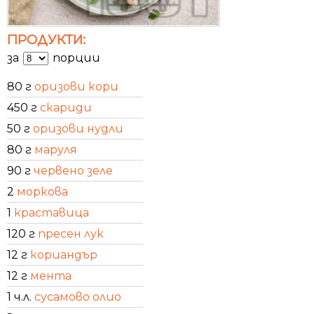
ПРОДУКТИ:
за
порции
80 г
оризови кори
450 г
скариди
50 г
оризови нудли
80 г
маруля
90 г
червено зеле
2
моркова
1
краставица
120 г
пресен лук
12 г
кориандър
12 г
мента
1 ч.л.
сусамово олио