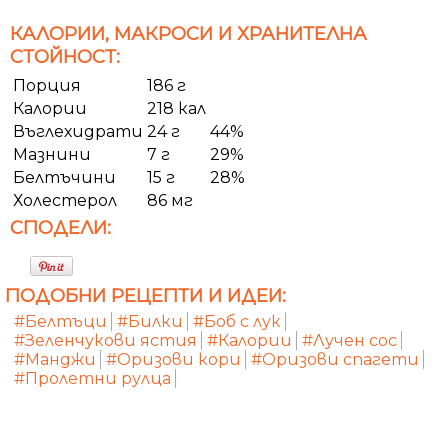
КАЛОРИИ, МАКРОСИ И ХРАНИТЕЛНА
СТОЙНОСТ:
Порция
186 г
Калории
218 кал
Въглехидрати
24 г
44%
Мазнини
7 г
29%
Белтъчини
15 г
28%
Холестерол
86 мг
СПОДЕЛИ:
ПОДОБНИ РЕЦЕПТИ И ИДЕИ:
#Белтъци
#Билки
#Боб с лук
#Зеленчукови ястия
#Калории
#Лучен сос
#Манджи
#Оризови кори
#Оризови спагети
#Пролетни рулца