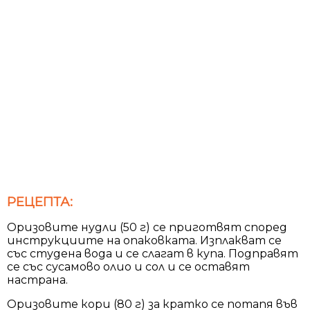
РЕЦЕПТА:
Оризовите нудли (50 г) се приготвят според
инструкциите на опаковката. Изплакват се
със студена вода и се слагат в купа. Подправят
се със сусамово олио и сол и се оставят
настрана.
Оризовите кори (80 г) за кратко се потапя във