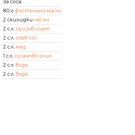
За соса:
80 г
фъстъчено масло
2 скилидки
чесън
2 с.л.
оризов оцет
2 с.л.
соев сос
2 с.л.
мед
1 с.л.
сусамово олио
2 с.л.
вода
2 с.л.
вода