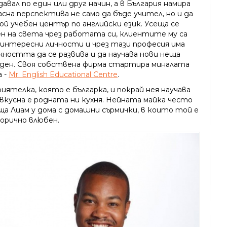
авал по един или друг начин, а в България намира
сна перспектива не само да бъде учител, но и да
ой учебен център по английски език. Усеща се
ен на света чрез работата си, клиентите му са
 интересни личности и чрез тази професия има
жността да се развива и да научава нови неща
 ден. Своя собствена фирма стартира миналата
а -
Mr. English Educational Centre
.
иятелка, която е българка, и покрай нея научава
 вкусна е родната ни кухня. Нейната майка често
ща Лиам у дома с домашни сърмички, в които той е
орично влюбен.