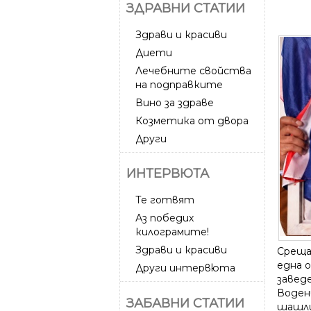
ЗДРАВНИ СТАТИИ
Здрави и красиви
Диети
Лечебните свойства
на подправките
Вино за здраве
Козметика от двора
Други
ИНТЕРВЮТА
Те готвят
Аз победих
килограмите!
Здрави и красиви
Срещам
една 
Други интервюта
завед
Воден
ЗАБАВНИ СТАТИИ
шашли