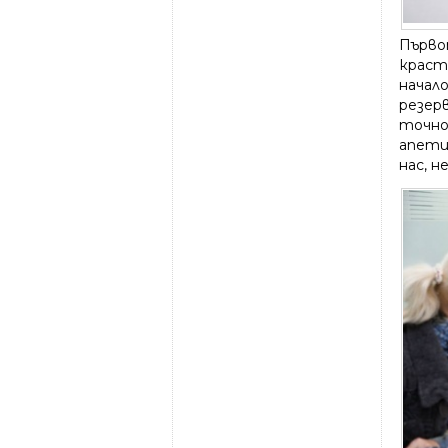
Първо
краст
начало
резер
точно
апети
нас, н