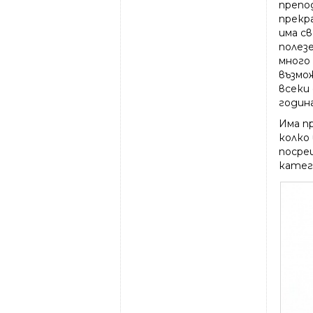
препод
прекра
има св
полез
много
възмо
всеки
годин
Има пр
колко
посре
катег