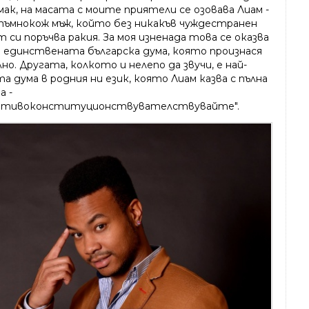
мак, на масата с моите приятели се озовава Лиам -
тъмнокож мъж, който без никакъв чуждестранен
 си поръчва ракия. За моя изненада това се оказва
 единствената българска дума, която произнася
но. Другата, колкото и нелепо да звучи, е най-
а дума в родния ни език, която Лиам казва с пълна
а -
отивоконституционствувателствувайте".