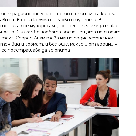
то традиционно у нас, което е опитал, са кисели
авички в една кръчма с негови студенти. В
то никак не му харесали, но днес не ги гледа така
вирано. С шкембе чорбата обаче нещата не стоят
 така. Според Лиам това наше родно ястие няма
тен вид и аромат, и все още, макар и от години у
е се престрашава да го опита.