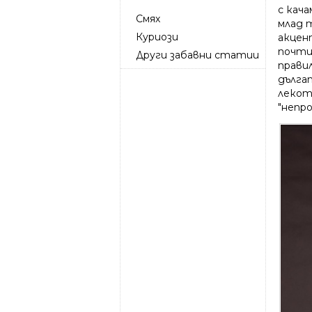
с кача
Смях
млад 
Куриози
акцент
почти
Други забавни статии
правил
дългат
лекот
"непр