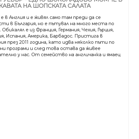
АВАТА НА ШОПСКАТА САЛАТА
е в Англия и е живял само там преди да се
сти в България, но е пътувал на много места по
 Обикалял е из Франция, Германия, Чехия, Гърция,
я, Испания, Америка, Барбадос. Пристига в
ия през 2011 година, като идва няколко пъти по
чни програми и след това остава да живее
ателно у нас. От семейство на англичанка и ямаец