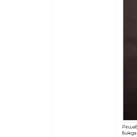
Решав
вижда 