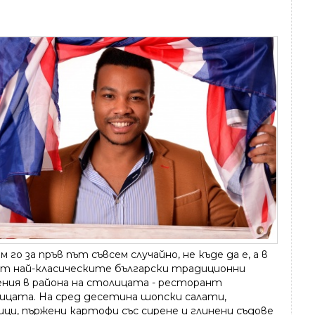
 го за пръв път съвсем случайно, не къде да е, а в
от най-класическите български традиционни
ения в района на столицата - ресторант
ицата. На сред десетина шопски салати,
ци, пържени картофи със сирене и глинени съдове