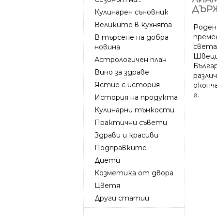
ДЪРЖ
Кулинарен съновник
Великите в кухнята
Роден 
преме
В търсене на добра
света.
новина
Швеци
Астрологичен план
Българ
Вино за здраве
разли
Ястие с история
оконч
е.
История на продукта
Кулинарни тънкости
Практични съвети
Здрави и красиви
Подправките
Диети
Козметика от двора
Цветя
Други статии