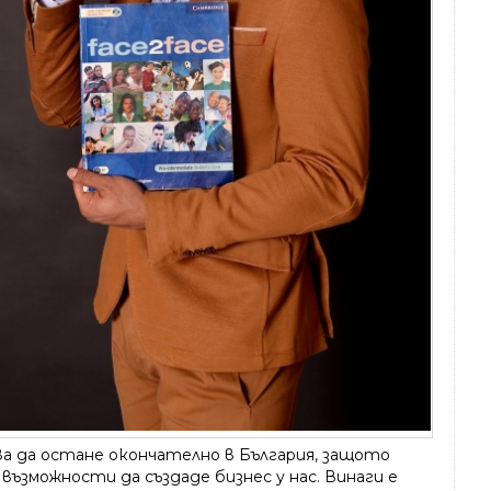
а да остане окончателно в България, защото
възможности да създаде бизнес у нас. Винаги е