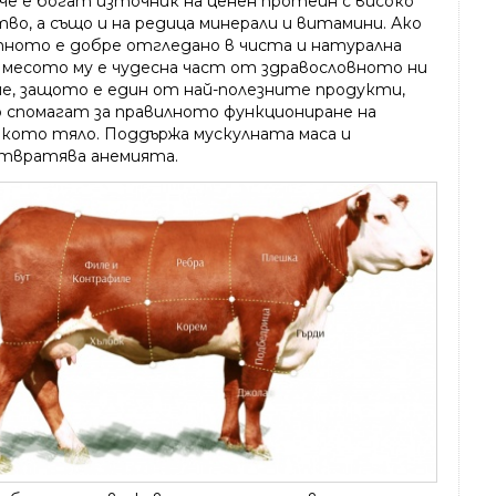
аче е богат източник на ценен протеин с високо
во, а също и на редица минерали и витамини. Ако
ното е добре отгледано в чиста и натурална
, месото му е чудесна част от здравословното ни
не, защото е един от най-полезните продукти,
 спомагат за правилното функциониране на
кото тяло. Поддържа мускулната маса и
твратява анемията.