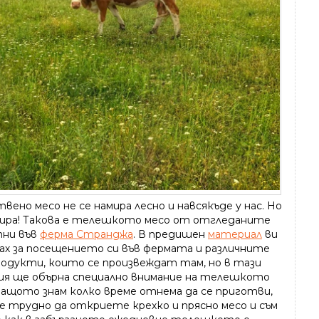
вено месо не се намира лесно и навсякъде у нас. Но
мира! Такова е телешкото месо от отгледаните
ни във
ферма Странджа
. В предишен
материал
ви
зах за посещението си във фермата и различните
родукти, които се произвеждат там, но в тази
я ще обърна специално внимание на телешкото
 защото знам колко време отнема да се приготви,
 е трудно да откриете крехко и прясно месо и съм