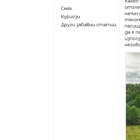
Какво
отгле
Смях
начин
Куриози
тялот
Други забавни статии
пасищн
да е п
изпол
негов