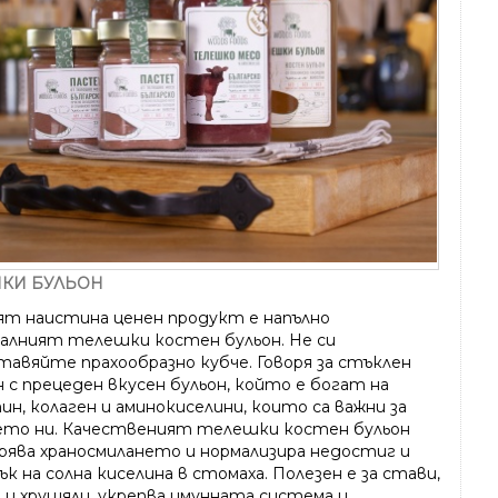
КИ БУЛЬОН
ят наистина ценен продукт е напълно
алният телешки костен бульон. Не си
тавяйте прахообразно кубче. Говоря за стъклен
 с прецеден вкусен бульон, който е богат на
н, колаген и аминокиселини, които са важни за
ето ни. Качественият телешки костен бульон
рява храносмилането и нормализира недостиг и
к на солна киселина в стомаха. Полезен е за стави,
 и хрущяли, укрепва имунната система и