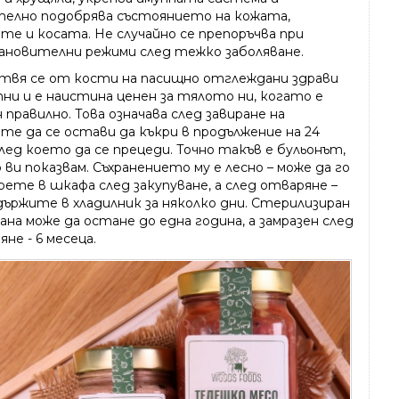
телно подобрява състоянието на кожата,
те и косата. Не случайно се препоръчва при
ановителни режими след тежко заболяване.
твя се от кости на пасищно отглеждани здрави
ни и е наистина ценен за тялото ни, когато е
 правилно. Това означава след завиране на
те да се остави да къкри в продължение на 24
след което да се прецеди. Точно такъв е бульонът,
ви показвам. Съхранението му е лесно – може да го
рете в шкафа след закупуване, а след отваряне –
 държите в хладилник за няколко дни. Стерилизиран
ана може да остане до една година, а замразен след
не - 6 месеца.