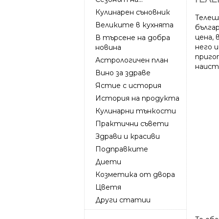
Кулинарен съновник
Телеш
Великите в кухнята
бълга
цена,
В търсене на добра
него 
новина
приго
Астрологичен план
наист
Вино за здраве
Ястие с история
История на продукта
Кулинарни тънкости
Практични съвети
Здрави и красиви
Подправките
Диети
Козметика от двора
Цветя
Други статии