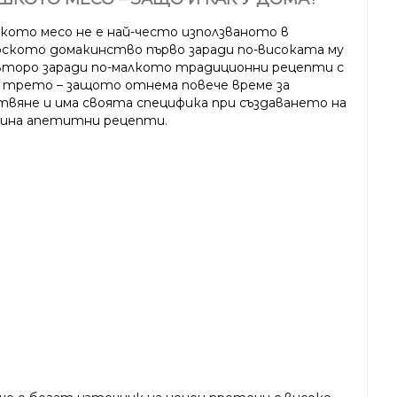
кото месо не е най-често използваното в
рското домакинство първо заради по-високата му
 второ заради по-малкото традиционни рецепти с
и трето – защото отнема повече време за
твяне и има своята специфика при създаването на
ина апетитни рецепти.