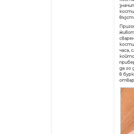
значи
кости
възст
Приго
живот
сварен
кости
часа, 
който 
прибе
да го
в бурк
отваря