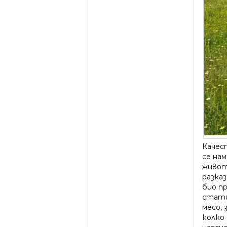
Качест
се на
живот
разка
био п
стати
месо,
колко