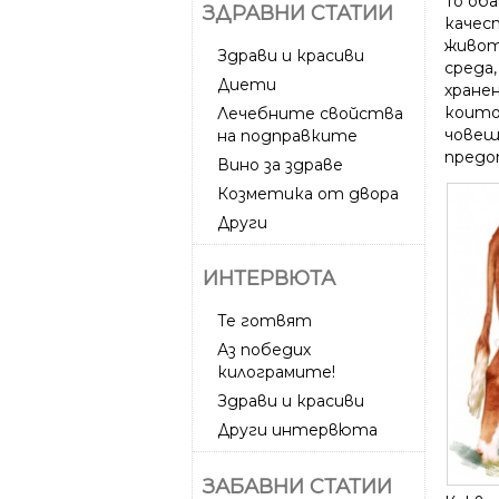
То об
ЗДРАВНИ СТАТИИ
качест
живот
Здрави и красиви
среда
Диети
хране
които
Лечебните свойства
човеш
на подправките
предо
Вино за здраве
Козметика от двора
Други
ИНТЕРВЮТА
Те готвят
Аз победих
килограмите!
Здрави и красиви
Други интервюта
ЗАБАВНИ СТАТИИ