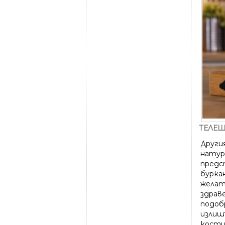
ТЕЛЕШ
Други
натур
предс
буркан
желати
здрав
подоб
излишъ
кости