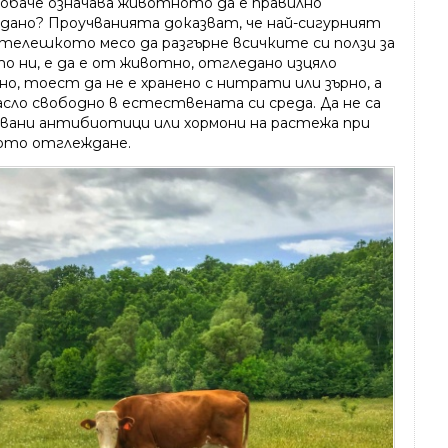
 обаче означава животното да е правилно
дано? Проучванията доказват, че най-сигурният
 телешкото месо да разгърне всичките си ползи за
о ни, е да е от животно, отгледано изцяло
о, тоест да не е хранено с нитрати или зърно, а
асло свободно в естествената си среда. Да не са
звани антибиотици или хормони на растежа при
ото отглеждане.