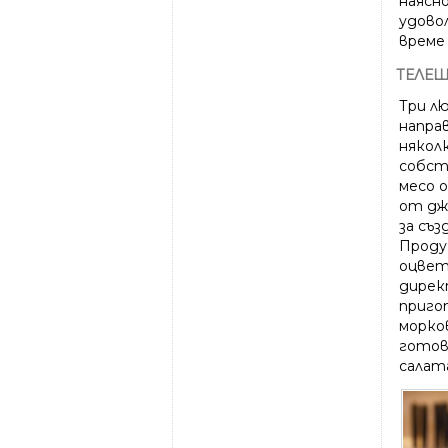
наясн
удово
време 
ТЕЛЕ
Три л
напра
някол
собств
месо о
от дж
за съз
Проду
оцвет
директ
приго
морко
готов
салата