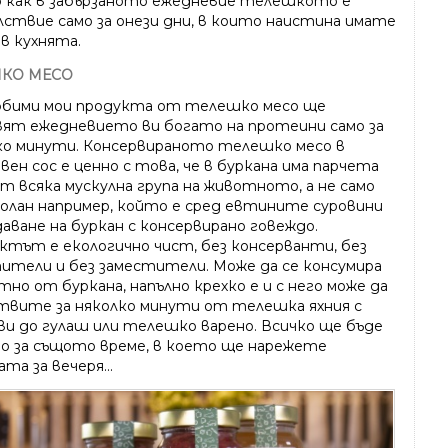
о как в забързаното ежедневие телешкото е
лствие само за онези дни, в които наистина имате
в кухнята.
ШКО МЕСО
юбими мои продукта от телешко месо ще
вят ежедневието ви богато на протеини само за
ко минути. Консервираното телешко месо в
ен сос е ценно с това, че в буркана има парчета
т всяка мускулна група на животното, а не само
олан например, който е сред евтините суровини
даване на буркан с консервирано говеждо.
ктът е екологично чист, без консерванти, без
ители и без заместители. Може да се консумира
но от буркана, напълно крехко е и с него може да
твите за няколко минути от телешка яхния с
ви до гулаш или телешко варено. Всичко ще бъде
о за същото време, в което ще нарежете
та за вечеря...