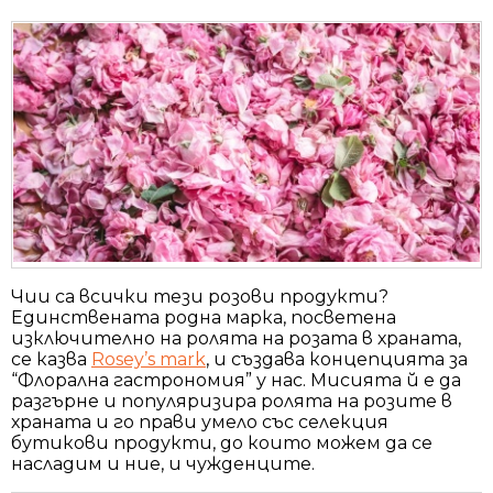
Чии са всички тези розови продукти?
Единствената родна марка, посветена
изключително на ролята на розата в храната,
се казва
Rosey’s mark
, и създава концепцията за
“Флорална гастрономия” у нас. Мисията й е да
разгърне и популяризира ролята на розите в
храната и го прави умело със селекция
бутикови продукти, до които можем да се
насладим и ние, и чужденците.