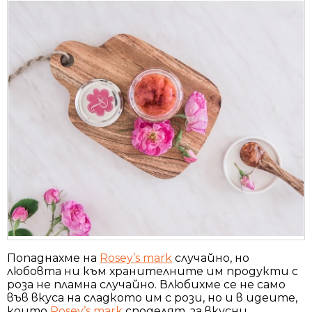
Попаднахме на
Rosey’s mark
случайно, но
любовта ни към хранителните им продукти с
роза не пламна случайно. Влюбихме се не само
във вкуса на сладкото им с рози, но и в идеите,
които
Rosey’s mark
споделят, за вкусни