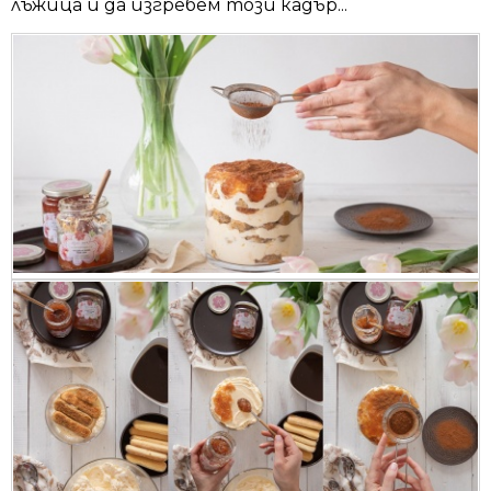
лъжица и да изгребем този кадър...