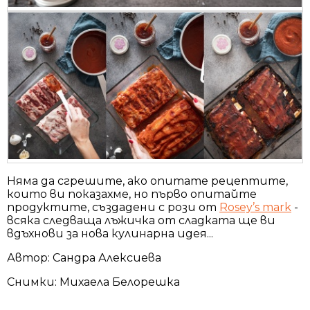
Няма да сгрешите, ако опитате рецептите,
които ви показахме, но първо опитайте
продуктите, създадени с рози от
Rosey’s mark
-
всяка следваща лъжичка от сладката ще ви
вдъхнови за нова кулинарна идея...
Автор: Сандра Алексиева
Снимки: Михаела Белорешка