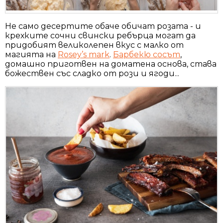
Не само десертите обаче обичат розата - и
крехките сочни свински ребърца могат да
придобият великолепен вкус с малко от
магията на
Rosey’s mark
.
Барбекю сосът
,
домашно приготвен на доматена основа, става
божествен със сладко от рози и ягоди...