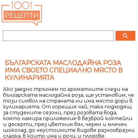
search
БЪЛГАРСКАТА МАСЛОДАЙНА РОЗА
ИМА СВОЕТО СПЕЦИАЛНО МЯСТО В
КУЛИНАРИЯТА
Ако заедно тръгнем по ароматните следи на
българската маслодайна роза, ще установим, че
този символ на страната ни има място дори в
кулинарията. От горещия чай, така подходящ
за студените сезони, през розовата вода,
която намира приложение в безброй коктейли
и десерти, през цветния бял, черен и млечен
шоколад, до неустоимите видове разнообразни
сладка, в които има и рози, и плодове.