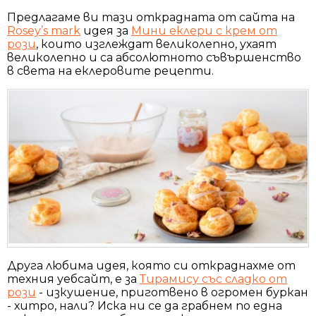
Предлагаме ви тази открадната от сайта на
Rosey’s mark
идея за
Мини еклери с крем от
рози
, които изглеждат великолепно, ухаят
великолепно и са абсолютното съвършенство
в света на еклеровите рецепти.
Друга любима идея, която си откраднахме от
техния уебсайт, е за
Тирамису със сладко от
рози
- изкушение, приготвено в огромен буркан
- хитро, нали? Иска ни се да грабнем по една