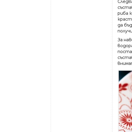
Следв
съста
риба 
краст
да бъд
получи
За на
водор
поста
съста
внимат