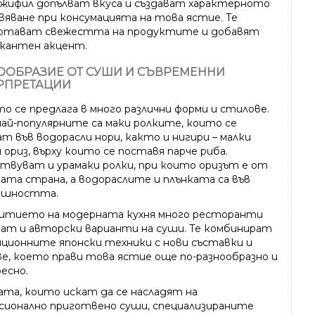
жифил допълват вкуса и създават характерното
вяване при консумацията на това ястие. Те
ртават свежестта на продуктите и добавят
икантен акцент.
ООБРАЗИЕ ОТ СУШИ И СЪВРЕМЕННИ
РПРЕТАЦИИ
о се предлага в много различни форми и стилове.
най-популярните са маки ролките, които се
т във водорасли нори, както и нигири – малки
ориз, върху които се поставя парче риба.
твуват и урамаки ролки, при които оризът е от
ата страна, а водораслите и плънката са във
ешността.
витието на модерната кухня много ресторанти
ват и авторски варианти на суши. Те комбинират
ционните японски техники с нови съставки и
ве, което прави това ястие още по-разнообразно и
есно.
рата, които искат да се насладят на
сионално приготвено суши, специализираните