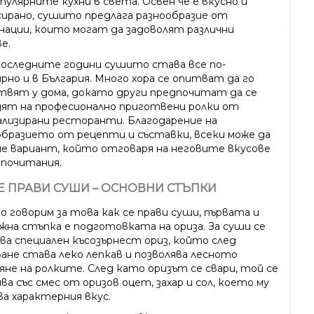
пулярните кухни в света. Освен че е вкусно и
сирано, сушито предлага разнообразие от
нации, които могат да задоволят различни
е.
последните години сушито става все по-
рно и в България. Много хора се опитват да го
твят у дома, докато други предпочитат да се
дят на професионално приготвени ролки от
ализирани ресторанти. Благодарение на
образието от рецепти и съставки, всеки може да
е вариант, който отговаря на неговите вкусове
дпочитания.
СЕ ПРАВИ СУШИ – ОСНОВНИ СТЪПКИ
о говорим за това как се прави суши, първата и
ажна стъпка е подготовката на ориза. За суши се
зва специален късозърнест ориз, който след
ване става леко лепкав и позволява лесното
яне на ролките. След като оризът се свари, той се
ва със смес от оризов оцет, захар и сол, което му
ва характерния вкус.