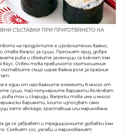
ВНИ СЪСТАВКИ ПРИ ПРИГОТВЯНЕТО НА
твото на продуктите е изключително важно,
о става въпрос за суши. Пресният ориз, добре
аната риба и свежите зеленчуци са ключът към
я вкус. Освен това правилното съотношение
 съставките също играе важна роля за крайния
тат.
а е един от най-важните елементи в много от
ете суши. Най-популярните варианти включват
, риба тон и скариди. Въпреки това има и много
ариански варианти, които използват само
чуци като авокадо, краставица или маринована
ва да се забравят и традиционните добавки към
о. Соевият сос, уасаби и маринованият