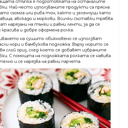
ащата стъпка е подготовката на останалите
вки. Най-често използваните продукти са прясна
като сьомга или риба тон, както и зеленчуци като
авица, авокадо и моркови. Всички съставки трябва
ат нарязани на тънки и равни ленти, за да се
 красива и добре оформена ролка.
виването на сушито обикновено се използват
асли нори и бамбукова подложка. Върху норито се
вя слой ориз, след което се добавят избраните
вки. С помощта на подложката ролката се навива
елно и се нарязва на равни парчета.