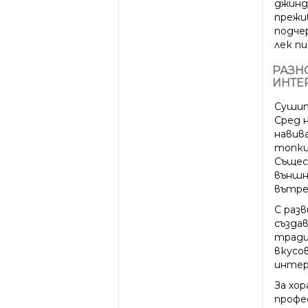
джинд
прежи
подче
лек п
РАЗН
ИНТЕ
Сушит
Сред 
навива
топки 
Същес
външн
вътр
С раз
създа
тради
вкусо
интер
За хо
профе