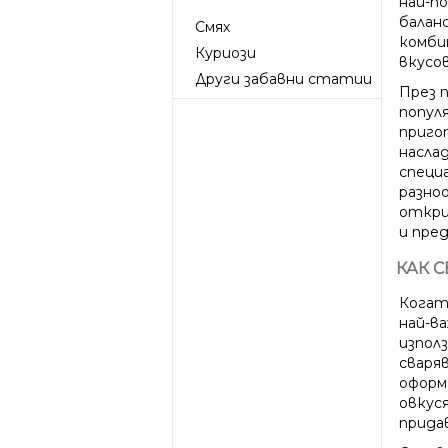
най-по
балан
Смях
комби
Куриози
вкусов
Други забавни статии
През 
популя
приго
насла
специ
разно
откри
и пре
КАК 
Когат
най-в
изпол
сваря
оформ
овкуся
прида