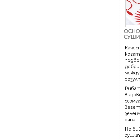
ОСНО
СУШИ
Качес
когат
подбр
добри
между
резул
Рибат
видов
сьомга
вегет
зелен
ряпа.
Не би
сушит