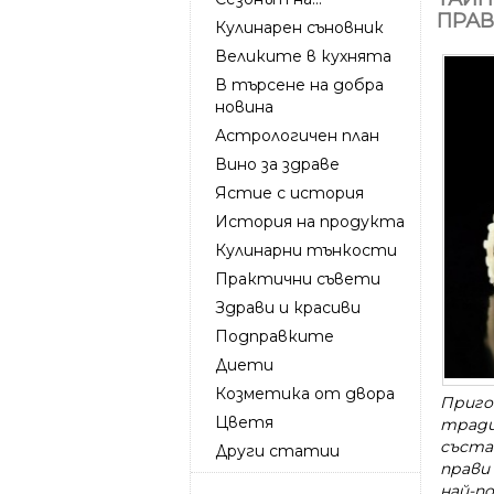
ПРАВ
Кулинарен съновник
Великите в кухнята
В търсене на добра
новина
Астрологичен план
Вино за здраве
Ястие с история
История на продукта
Кулинарни тънкости
Практични съвети
Здрави и красиви
Подправките
Диети
Козметика от двора
Приго
Цветя
тради
съста
Други статии
прави
най-по