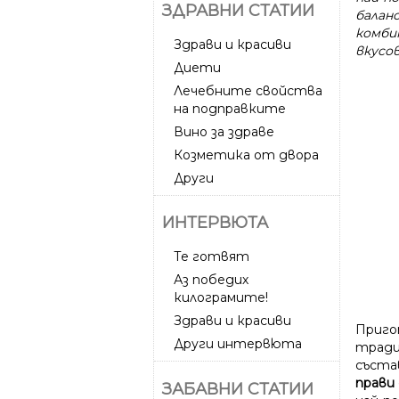
ЗДРАВНИ СТАТИИ
балан
комби
Здрави и красиви
вкусов
Диети
Лечебните свойства
на подправките
Вино за здраве
Козметика от двора
Други
ИНТЕРВЮТА
Те готвят
Аз победих
килограмите!
Здрави и красиви
Приго
Други интервюта
тради
съста
прави
ЗАБАВНИ СТАТИИ