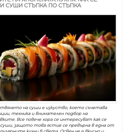
И СУШИ СТЪПКА ПО СТЪПКА
твянето на суши е изкуство, което съчетава
ции, техника и внимателен подбор на
вките. Все повече хора се интересуват как се
 суши, защото това ястие се превърна в една от
пулярните кухни в света. Освен че е вкусно и