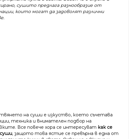
сирано, сушито предлага разнообразие от
нации, които могат да задоволят различни
е.
твянето на суши е изкуство, което съчетава
ции, техника и внимателен подбор на
вките. Все повече хора се интересуват
как се
 суши
, защото това ястие се превърна в една от