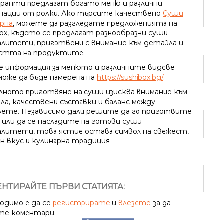
ранти предлагат богато меню и различни
нации от ролки. Ако търсите качествено
Суши
арна
, можете да разгледате предложенията на
Box, където се предлагат разнообразни суши
алитети, приготвени с внимание към детайла и
стта на продуктите.
е информация за менюто и различните видове
може да бъде намерена на
https://sushibox.bg/
.
лното приготвяне на суши изисква внимание към
ла, качествени съставки и баланс между
вете. Независимо дали решите да го приготвите
а или да се насладите на готови суши
алитети, това ястие остава символ на свежест,
н вкус и кулинарна традиция.
НТИРАЙТЕ ПЪРВИ СТАТИЯТА:
одимо е да се
регистрирате
и
влезете
за да
те коментари.