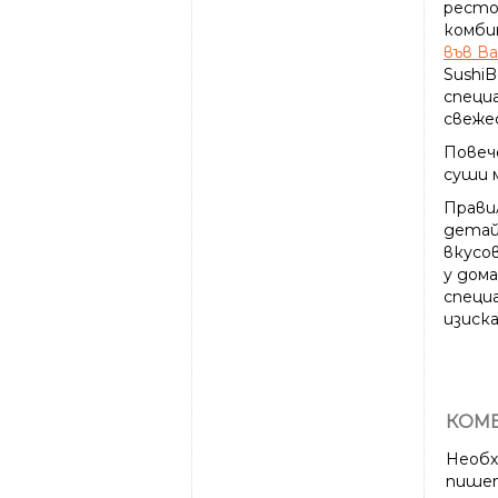
ресто
комби
във В
Sushi
специ
свеже
Повеч
суши 
Прави
детай
вкусо
у дом
специ
изиска
КОМЕ
Необх
пише