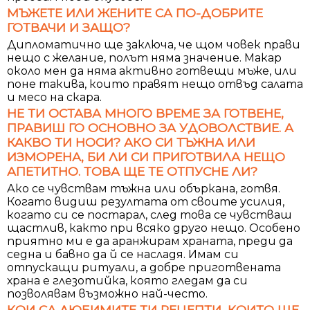
МЪЖЕТЕ ИЛИ ЖЕНИТЕ СА ПО-ДОБРИТЕ
ГОТВАЧИ И ЗАЩО?
Дипломатично ще заключа, че щом човек прави
нещо с желание, полът няма значение. Макар
около мен да няма активно готвещи мъже, или
поне такива, които правят нещо отвъд салата
и месо на скара.
НЕ ТИ ОСТАВА МНОГО ВРЕМЕ ЗА ГОТВЕНЕ,
ПРАВИШ ГО ОСНОВНО ЗА УДОВОЛСТВИЕ. А
КАКВО ТИ НОСИ? АКО СИ ТЪЖНА ИЛИ
ИЗМОРЕНА, БИ ЛИ СИ ПРИГОТВИЛА НЕЩО
АПЕТИТНО. ТОВА ЩЕ ТЕ ОТПУСНЕ ЛИ?
Ако се чувствам тъжна или объркана, готвя.
Когато видиш резултата от своите усилия,
когато си се постарал, след това се чувстваш
щастлив, както при всяко друго нещо. Особено
приятно ми е да аранжирам храната, преди да
седна и бавно да й се насладя. Имам си
отпускащи ритуали, а добре приготвената
храна е глезотийка, която гледам да си
позволявам възможно най-често.
КОИ СА ЛЮБИМИТЕ ТИ РЕЦЕПТИ, КОИТО ЩЕ