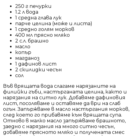
250 г печурки
1.2 л вода
1 средна глава лук
парче целина (може и листа)
1 средно голям морков
400 мл прясно мляко
2 с.л. брашно
масло
копър
магданоз
1 дафинов лист
2 скилидки чесън
сол
Във врящата вода слагаме нарязаните на
филийки гъби, настърганата целина, както и
нарязания на ситно лук. Добавяме дафиновия
лист, посоляваме и оставяме да ври на слаб
огън. Запържваме в масло настъргания морков,
след което го прибавяме към врящата супа.
Отново в малко масло запържваме брашното,
заедно с нарязания на много ситно чесън,
добавяме прясното мляко и получената смес