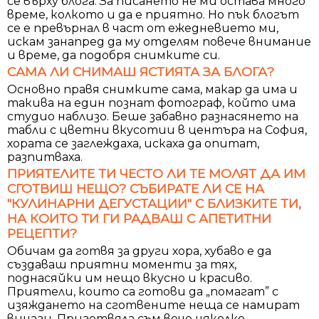
се върху блога. За писането не ми остава много
време, колкото и да е приятно. Но пък блогът
се е превърнал в част от ежедневието ми,
искам занапред да му отделям повече внимание
и време, да подобря снимките си.
САМА ЛИ CНИМАШ ЯСТИЯТА ЗА БЛОГА?
Основно правя снимките сама, макар да има и
такива на един познат фотограф, който има
студио наблизо. Беше забавно разнасянето на
табли с цветни вкусотии в центъра на София,
хората се заглеждаха, искаха да опитат,
разпитваха.
ПРИЯТЕЛИТЕ ТИ ЧЕСТО ЛИ ТЕ МОЛЯТ ДА ИМ
СГОТВИШ НЕЩО? СЪБИРАТЕ ЛИ СЕ НА
"КУЛИНАРНИ ДЕГУСТАЦИИ" С БЛИЗКИТЕ ТИ,
НА КОИТО ТИ ГИ РАДВАШ С АПЕТИТНИ
РЕЦЕПТИ?
Обичам да готвя за други хора, хубаво е да
създаваш приятни моменти за тях,
поднасяйки им нещо вкусно и красиво.
Приятели, които са готови да „помагат” с
изяждането на сготвените неща се намират
винаги. Приготвяла съм вече няколко