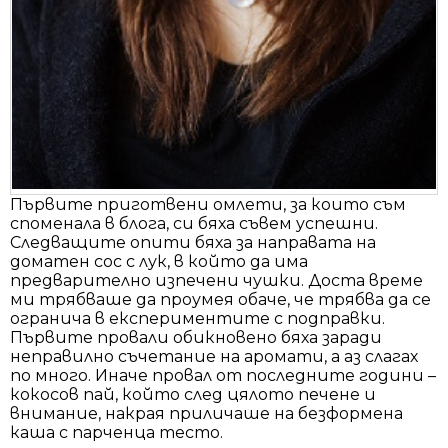
Първите приготвени омлети, за които съм
споменала в блога, си бяха съвем успешни.
Следващите опити бяха за направата на
доматен сос с лук, в който да има
предварително изпечени чушки. Доста време
ми трябваше да проумея обаче, че трябва да се
огранича в експериментите с подправки.
Първите провали обикновено бяха заради
неправилно съчетание на аромати, а аз слагах
по много. Иначе провал от последните години –
кокосов пай, който след цялото печене и
внимание, накрая приличаше на безформена
каша с парченца тесто.