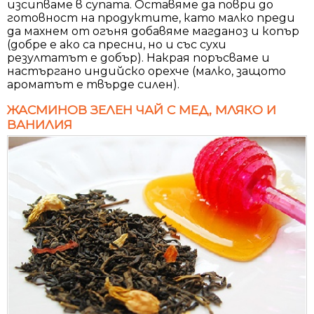
изсипваме в супата. Оставяме да поври до
готовност на продуктите, като малко преди
да махнем от огъня добавяме магданоз и копър
(добре е ако са пресни, но и със сухи
резултатът е добър). Накрая поръсваме и
настъргано индийско орехче (малко, защото
ароматът е твърде силен).
ЖАСМИНОВ ЗЕЛЕН ЧАЙ С МЕД, МЛЯКО И
ВАНИЛИЯ