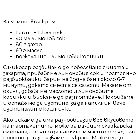
За лимоновия крем:
1 яйце + 1 жълтък
40 мл лимонов сок
80 г захар
60 г масло
по желание – лимонови корички
С микесер разбиваме до побеляване яйцата и
захарта, прибавяме лимоновия сок и постоянно
разбърквайки, варим на водна баня около 6-7
минути, докато сместа се сгъсти. Махаме от
огъня, добавяме маслото и лимоновите
корички и бъркаме до разтопяване. Покриваме
и оставяме да изстине, за да напълним вече
изстиналите кошнички.
Ако искаме да има разнообразие във вкусовете
на тарталетите, може да разбием сладкарска
сметана, с която да напълним част от тях, или
просто да използваме за украса. Може също