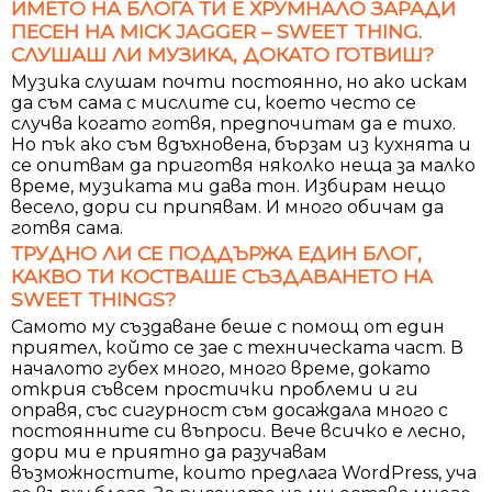
ИМЕТО НА БЛОГА ТИ Е ХРУМНАЛО ЗАРАДИ
ПЕСЕН НА MICK JAGGER – SWEET THING.
СЛУШАШ ЛИ МУЗИКА, ДОКАТО ГОТВИШ?
Музика слушам почти постоянно, но ако искам
да съм сама с мислите си, което често се
случва когато готвя, предпочитам да е тихо.
Но пък ако съм вдъхновена, бързам из кухнята и
се опитвам да приготвя няколко неща за малко
време, музиката ми дава тон. Избирам нещо
весело, дори си припявам. И много обичам да
готвя сама.
ТРУДНО ЛИ СЕ ПОДДЪРЖА ЕДИН БЛОГ,
КАКВО ТИ КОСТВАШЕ СЪЗДАВАНЕТО НА
SWEET THINGS?
Самото му създаване беше с помощ от един
приятел, който се зае с техническата част. В
началото губех много, много време, докато
открия съвсем простички проблеми и ги
оправя, със сигурност съм досаждала много с
постоянните си въпроси. Вече всичко е лесно,
дори ми е приятно да разучавам
възможностите, които предлага WordPress, уча