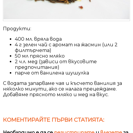
Продукти:
400 мл. вряла вода
4 г зелен чай с аромат на жасмин (или 2
филтърчета)
50 мл прясно мляко
2 ч.л. мед (зависи от вкусовите
предпочитания)
парче от ванилена шушулка
С водата запарваме чая и късчето ванилия за
няколко минути, ако се налага прецеждаме.
Добавяме прясното мляко и мед на вкус.
КОМЕНТИРАЙТЕ ПЪРВИ СТАТИЯТА:
Необходимо е да се
регистрирате
и
влезете
за