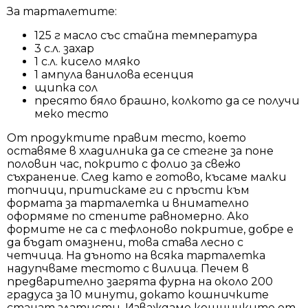
За тарталетите:
125 г масло със стайна температура
3 с.л. захар
1 с.л. кисело мляко
1 ампула ванилова есенция
щипка сол
пресято бяло брашно, колкото да се получи
меко тесто
От продуктите правим тесто, което
оставяме в хладилника да се стегне за поне
половин час, покрито с фолио за свежо
съхранение. След като е готово, късаме малки
топчици, притискаме ги с пръсти към
формата за тарталетка и внимателно
оформяме по стените равномерно. Ако
формите не са с тефлоново покритие, добре е
да бъдат омазнени, това става лесно с
четчица. На дъното на всяка тарталетка
надупчваме тестото с вилица. Печем в
предварително загрята фурна на около 200
градуса за 10 минути, докато кошничките
станат златисти. Изваждаме кошничките от