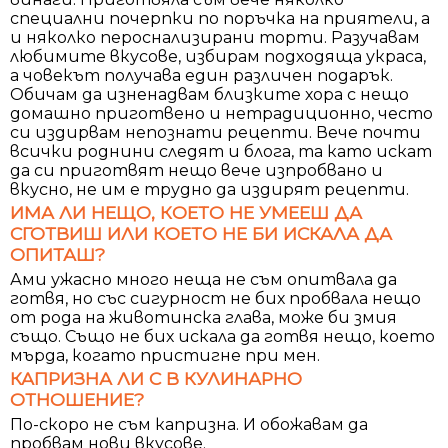
специални почерпки по поръчка на приятели, а
и няколко пероснализирани торти. Разучавам
любимите вкусове, избирам подходяща украса,
а човекът получава един различен подарък.
Обичам да изненадвам близките хора с нещо
домашно приготвено и нетрадиционно, често
си издирвам непознати рецепти. Вече почти
всички роднини следят и блога, та като искат
да си приготвят нещо вече изпробвано и
вкусно, не им е трудно да издирят рецепти.
ИМА ЛИ НЕЩО, КОЕТО НЕ УМЕЕШ ДА
СГОТВИШ ИЛИ КОЕТО НЕ БИ ИСКАЛА ДА
ОПИТАШ?
Ами ужасно много неща не съм опитвала да
готвя, но със сигурност не бих пробвала нещо
от рода на животинска глава, може би змия
също. Също не бих искала да готвя нещо, което
мърда, когато пристигне при мен.
КАПРИЗНА ЛИ С В КУЛИНАРНО
ОТНОШЕНИЕ?
По-скоро не съм капризна. И обожавам да
пробвам нови вкусове.