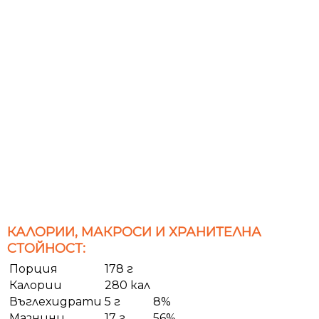
КАЛОРИИ, МАКРОСИ И ХРАНИТЕЛНА
СТОЙНОСТ:
Порция
178 г
Калории
280 кал
Въглехидрати
5 г
8%
Мазнини
17 г
56%