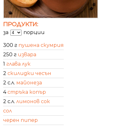
ПРОДУКТИ:
за
порции
300 г
пушена скумрия
250 г
извара
1
глава лук
2
скилидки чесън
2 с.л.
майонеза
4
стръка копър
2 с.л.
лимонов сок
сол
черен пипер