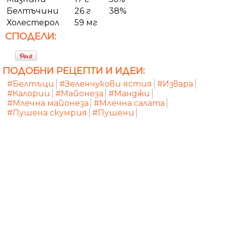
Белтъчини
26 г
38%
Холестерол
59 мг
СПОДЕЛИ:
ПОДОБНИ РЕЦЕПТИ И ИДЕИ:
#Белтъци
#Зеленчукови ястия
#Извара
#Калории
#Майонеза
#Манджи
#Млечна майонеза
#Млечна салата
#Пушена скумрия
#Пушени