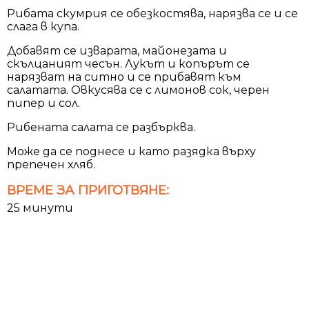
Рибата скумрия се обезкостява, нарязва се и се
слага в купа.
Добавят се изварата, майонезата и
скълцаният чесън. Лукът и копърът се
нарязват на ситно и се прибавят към
салатата. Овкусява се с лимонов сок, черен
пипер и сол.
Рибената салата се разбърква.
Може да се поднесе и като разядка върху
препечен хляб.
ВРЕМЕ ЗА ПРИГОТВЯНЕ:
25 минути