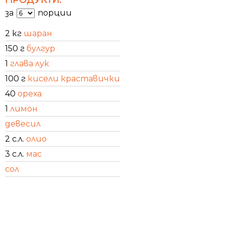
за
порции
2 кг
шаран
150 г
булгур
1
глава лук
100 г
кисели краставички
40
ореха
1
лимон
девесил
2 с.л.
олио
3 с.л.
мас
сол