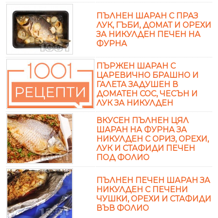
ПЪЛНЕН ШАРАН С ПРАЗ
ЛУК, ГЪБИ, ДОМАТ И ОРЕХИ
ЗА НИКУЛДЕН ПЕЧЕН НА
ФУРНА
ПЪРЖЕН ШАРАН С
ЦАРЕВИЧНО БРАШНО И
ГАЛЕТА ЗАДУШЕН В
ДОМАТЕН СОС, ЧЕСЪН И
ЛУК ЗА НИКУЛДЕН
ВКУСЕН ПЪЛНЕН ЦЯЛ
ШАРАН НА ФУРНА ЗА
НИКУЛДЕН С ОРИЗ, ОРЕХИ,
ЛУК И СТАФИДИ ПЕЧЕН
ПОД ФОЛИО
ПЪЛНЕН ПЕЧЕН ШАРАН ЗА
НИКУЛДЕН С ПЕЧЕНИ
ЧУШКИ, ОРЕХИ И СТАФИДИ
ВЪВ ФОЛИО