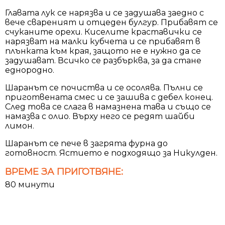
Главата лук се нарязва и се задушава заедно с
вече свареният и отцеден булгур. Прибавят се
счуканите орехи. Киселите краставички се
нарязват на малки кубчета и се прибавят в
плънката към края, защото не е нужно да се
задушават. Всичко се разбърква, за да стане
еднородно.
Шаранът се почиства и се осолява. Пълни се
приготвената смес и се зашива с дебел конец.
След това се слага в намазнена тава и също се
намазва с олио. Върху него се редят шайби
лимон.
Шаранът се пече в загрята фурна до
готовност. Ястието е подходящо за Никулден.
ВРЕМЕ ЗА ПРИГОТВЯНЕ:
80 минути