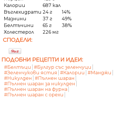
Калории
687 кал
Въглехидрати
24 г
14%
Мазнини
37 г
49%
Белтъчини
65 г
38%
Холестерол
226 мг
СПОДЕЛИ:
ПОДОБНИ РЕЦЕПТИ И ИДЕИ:
#Белтъци
#Булгур със зеленчуци
#Зеленчукови ястия
#Калории
#Манджи
#Никулден
#Пълнен шаран
#Пълнен шаран за никулден
#Пълнен шаран на фурна
#Пълнен шаран с орехи