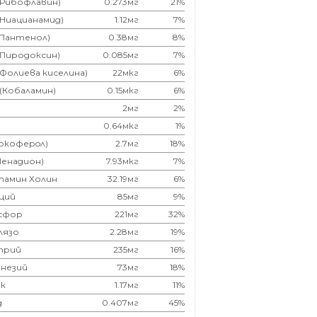
(Рибофлавин)
0.273мг
21%
(Ниацианамид)
1.12мг
7%
(Пантенол)
0.38мг
8%
(Пиродоксин)
0.085мг
7%
(Фолиева киселина)
22мкг
6%
 (Кобаламин)
0.15мкг
6%
2мг
2%
0.64мкг
1%
Токоферoл)
2.7мг
18%
Менадион)
7.93мкг
7%
тамин Холин
32.19мг
6%
ций
85мг
9%
сфор
221мг
32%
лязо
2.28мг
19%
трий
235мг
16%
незий
73мг
18%
к
1.17мг
11%
д
0.407мг
45%