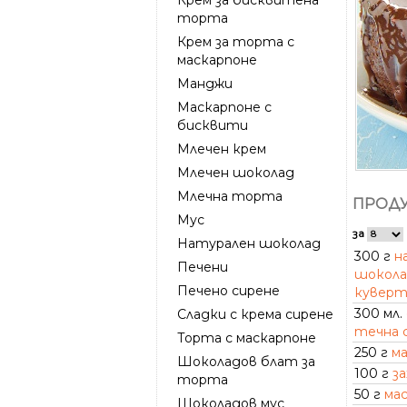
торта
Крем за торта с
маскарпоне
Манджи
Маскарпоне с
бисквити
Млечен крем
Млечен шоколад
Млечна торта
ПРОДУ
Мус
за
Натурален шоколад
300 г
н
Печени
шокола
Печено сирене
кувер
300 мл.
Сладки с крема сирене
течна 
Торта с маскарпоне
250 г
м
Шоколадов блат за
100 г
за
торта
50 г
ма
Шоколадов мус