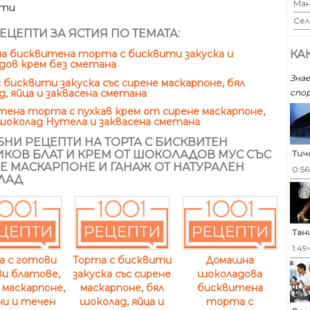
Ман
ути
Сел
ЕЦЕПТИ ЗА ЯСТИЯ ПО ТЕМАТА:
а бисквитена торта с бисквити закуска и
КА
дов крем без сметана
Знае
 бисквити закуска със сирене маскарпоне, бял
спор
, яйца и заквасена сметана
ена торта с пухкав крем от сирене маскарпоне,
шоколад Нутела и заквасена сметана
НИ РЕЦЕПТИ НА ТОРТА С БИСКВИТЕН
Тич
КОВ БЛАТ И КРЕМ ОТ ШОКОЛАДОВ МУС СЪС
Е МАСКАРПОНЕ И ГАНАЖ ОТ НАТУРАЛЕН
0:5
ЛАД
Тан
1:49
а с готови
Торта с бисквити
Домашна
ви блатове,
закуска със сирене
шоколадова
 маскарпоне,
маскарпоне, бял
бисквитена
ни и течен
шоколад, яйца и
торта с