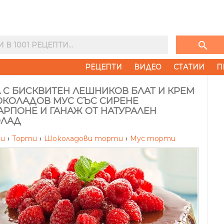
search
РЕЦЕПТИ
ВИДЕО
СТАТИИ
П
 С БИСКВИТЕН ЛЕШНИКОВ БЛАТ И КРЕМ
ОКОЛАДОВ МУС СЪС СИРЕНЕ
АРПОНЕ И ГАНАЖ ОТ НАТУРАЛЕН
ЛАД
ти
›
Торти
›
Шоколадови торти
›
Мус торти