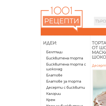
ИДЕИ:
ТОРТА
ОТ Ш
Белтъци
МАСК
ШОКО
Бисквитена торта
Бисквитена торта с
Десер
шоколад
Блатове
Блатове за торта
Десерти с бисквити
Калории
Крем
Крем за бисквитена