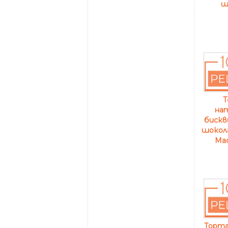
ш
Т
на
бискв
шокол
Ма
Торта