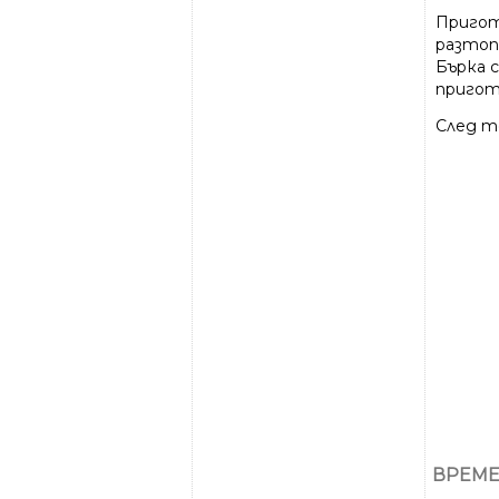
Пригот
разтоп
Бърка 
приготв
След т
ВРЕМЕ