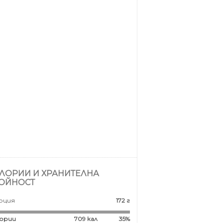
ЛОРИИ И ХРАНИТЕЛНА
ОЙНОСТ
рция
172 г
ории
709
кал
35%