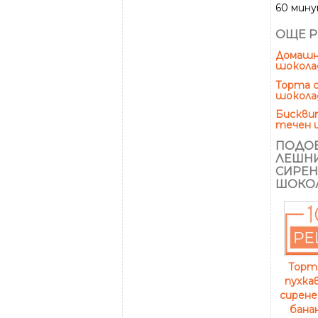
60 мин
ОЩЕ Р
Домашн
шокола
Торта с
шоколад
Бисквит
течен 
ПОДОБ
ЛЕШНИ
СИРЕН
ШОКО
Торт
пухка
сирене
бана