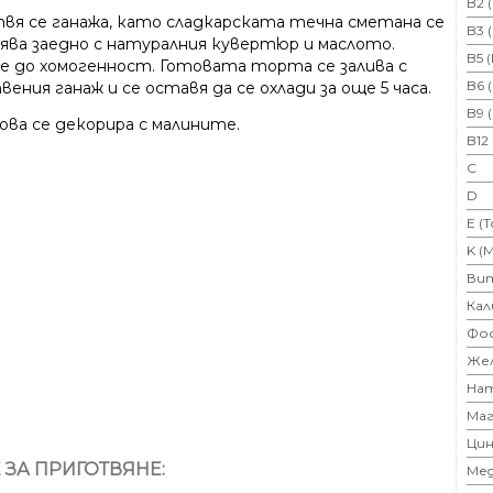
B2 
вя се ганажа, като сладкарската течна сметана се
B3 
ява заедно с натуралния кувертюр и маслото.
B5 
се до хомогенност. Готовата торта се залива с
B6 
ения ганаж и се оставя да се охлади за още 5 часа.
B9 
ова се декорира с малините.
B12
C
D
E (
K (
Ви
Кал
Фо
Же
На
Маг
Цин
 ЗА ПРИГОТВЯНЕ:
Ме