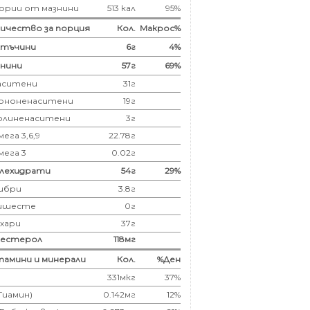
ории от мазнини
513 кал
95%
ичество за порция
Кол.
Макрос%
лтъчини
6
г
4%
нини
57
г
69%
аситени
31
г
ононенаситени
19г
олиненаситени
3г
ега 3,6,9
22.78г
мега 3
0.02г
глехидрати
54
г
29%
ибри
3.8
г
ишесте
0г
ахари
37г
лестерол
118
мг
амини и минерали
Кол.
%Ден
331мкг
37%
(Тиамин)
0.142мг
12%