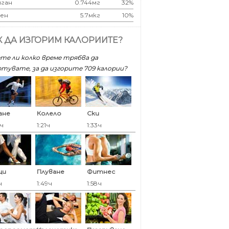
ган
0.744мг
32%
ен
5.7мкг
10%
К ДА ИЗГОРИМ КАЛОРИИТЕ?
те ли колко време трябва да
тувате, за да изгорите 709 калoрии?
ане
Колело
Ски
6ч
1:21ч
1:33ч
ци
Плуване
Фитнес
ч
1:49ч
1:58ч