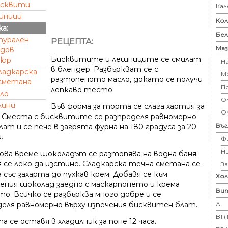
исквити
Кал
шници
Кол
жа:
Бе
турален
РЕЦЕПТА:
Маз
дов
Бисквитите и лешниците се смилат
тюр
Н
в блендер. Разбъркват се с
ладкарска
М
разтопеното масло, докато се получи
сметана
П
лепкаво тесто.
ло
Ом
лини
Във форма за торта се слага хартия за
О
. Сместа с бисквитите се разпределя равномерно
Въ
ат и се пече в загрята фурна на 180 градуса за 20
.
Ф
Н
ова време шоколадът се разтопява на водна баня.
 се леко да изстине. Сладкарска течна сметана се
З
 със захарта до пухкав крем. Добавя се към
Хо
ения шоколад заедно с маскарпонето и крема
Вит
о. Всичко се разбърква много добре и се
А
деля равномерно върху изпечения бисквитен блат.
B1 
 се оставя в хладилник за поне 12 часа.