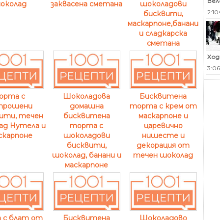
Вел
околад
заквасена сметана
шоколадови
2:10
бисквити,
маскарпоне,банани
и сладкарска
сметана
Ход
3:0
орта с
Шоколадова
Бисквитена
трошени
домашна
торта с крем от
ити, течен
бисквитена
маскарпоне и
ад Нутела и
торта с
царевично
скарпоне
шоколадови
нишесте и
бисквити,
декорация от
шоколад, банани и
течен шоколад
маскарпоне
 с блат от
Бисквитена
Шоколадово