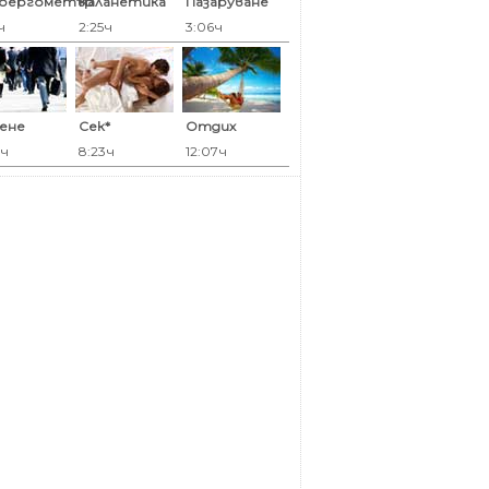
оергометър
Каланетика
Пазаруване
ч
2:25ч
3:06ч
ене
Сек*
Отдих
6ч
8:23ч
12:07ч