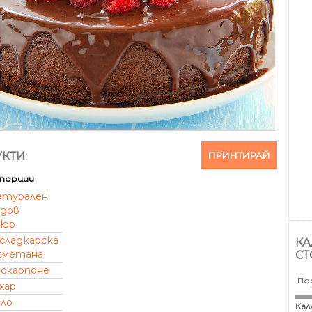
ПРИНТИРАЙ
КТИ:
порции
атурален
дов
тюр
сладкарска
КА
сметана
СТ
аскарпоне
По
хар
сло
Кал