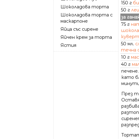
150 г
б
Шоколадова торта
50 г
ле
Шоколадова торта с
за гана
маскарпоне
75 г
на
Яйца със сирене
шокола
кувер
Яйчен крем за торта
50 мл.
с
Ястия
течна 
10 г
мас
40 г
ма
печене
като бл
минути
През т
Оставя
разбива
разтоп
сиренет
разпре
Тортата