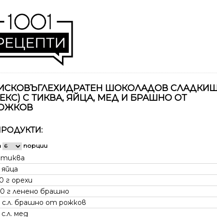
ИСКОВЪГЛЕХИДРАТЕН ШОКОЛАДОВ СЛАДКИ
КЕКС) С ТИКВА, ЯЙЦА, МЕД И БРАШНО ОТ
ОЖКОВ
РОДУКТИ:
а
порции
1
тиква
2
яйца
0 г
орехи
0 г
ленено брашно
 с.л.
брашно от рожков
 с.л.
мед