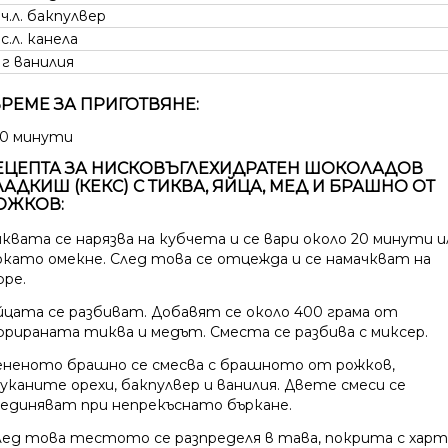
 ч.л.
бакпулвер
 с.л.
канела
 г
ванилия
РЕМЕ ЗА ПРИГОТВЯНЕ:
0 минути
ЕЦЕПТА ЗА НИСКОВЪГЛЕХИДРАТЕН ШОКОЛАДОВ
ЛАДКИШ (КЕКС) С ТИКВА, ЯЙЦА, МЕД И БРАШНО ОТ
ОЖКОВ:
иквата се нарязва на кубчета и се вари около 20 минути и
окато омекне. След това се отцежда и се намачкват на
юре.
йцата се разбиват. Добавят се около 400 грама от
юрираната тиква и медът. Сместа се разбива с миксер.
ененото брашно се смесва с брашното от рожков,
чуканите орехи, бакпулвер и ванилия. Двете смеси се
ъединяват при непрекъснато бъркане.
лед това тестото се разпределя в тава, покрита с харт