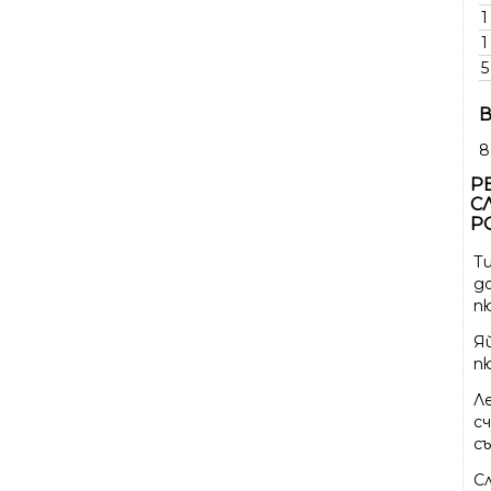
1
1
5
В
8
Р
С
Р
Т
д
п
Я
п
Л
с
с
С