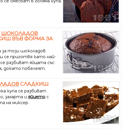
 се смесват в голяма купа.
Н
ШОКОЛАДОВ
КИШ ВЪВ ФОРМА ЗА
 за този шоколадов
ш се приготвя като най-
 се разбиват яйцата със
а, докато побелеят.
ЛАДОВ
СЛАДКИШ
ока купа се разбиват
о, захарта и
яйцето
с
а на миксер.