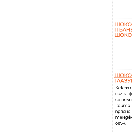
ШОКОЛ
ПЪЛНЕ
ШОКО
ШОКО
ГЛАЗУ
Кексът
силна 
се пол
който 
прясно 
тендже
огън.