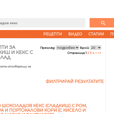
search
РЕЦЕПТИ
ВИДЕО
СТАТИИ
П
ТИ ЗА
Преглед:
Брой:
ИШ И КЕКС С
Страница 1
2
3
4
>
>>
ЛАД
лтата отговарящи на
ФИЛТРИРАЙ РЕЗУЛТАТИТЕ
 ШОКОЛАДОВ КЕКС (СЛАДКИШ) С РОМ,
РА И ПОРТОКАЛОВИ КОРИ (С КИСЕЛО И