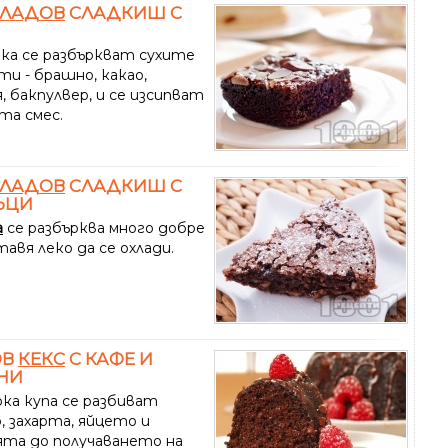
ЛАДОВ
СЛАДКИШ С
чка се разбъркват сухите
ти - брашно, какао,
, бакпулвер, и се изсипват
та смес.
ЛАДОВ
СЛАДКИШ С
ЪЦИ
а
се разбърква много добре
тавя леко да се охлади.
ОВ
КЕКС
С КАФЕ И
НИ
ока купа се разбиват
, захарта, яйцето и
ята до получаването на