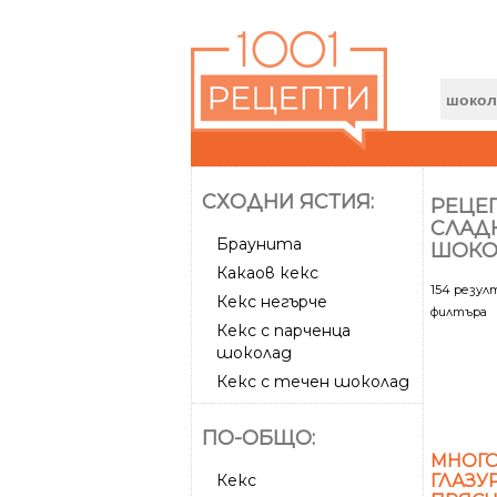
СХОДНИ ЯСТИЯ:
РЕЦЕП
СЛАДК
Браунита
ШОКО
Какаов кекс
154 резу
Кекс негърче
филтъра
Кекс с парченца
шоколад
Кекс с течен шоколад
ПО-ОБЩО:
МНОГО
Кекс
ГЛАЗУ