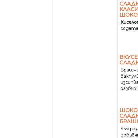
СЛАДК
КЛАСИ
ШОКО
Кисел
содата
ВКУС
СЛАД
Брашно
бакпул
изсипва
разбър
ШОКОЛ
СЛАДК
БРАШН
Към ра
добавя