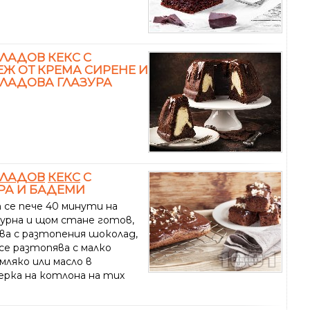
АДОВ КЕКС С
Ж ОТ КРЕМА СИРЕНЕ И
ЛАДОВА ГЛАЗУРА
ЛАДОВ
КЕКС
С
РА И БАДЕМИ
 се пече 40 минути на
фурна и щом стане готов,
ива с разтопения шоколад,
се разтопява с малко
мляко или масло в
рка на котлона на тих