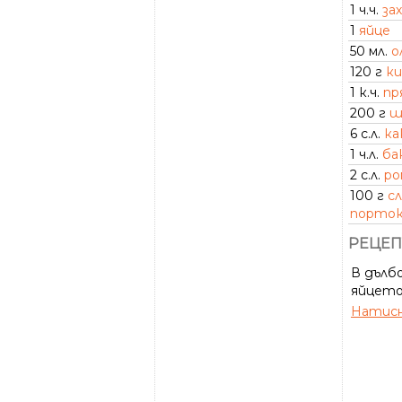
1 ч.ч.
за
1
яйце
50 мл.
о
120 г
ки
1 к.ч.
пр
200 г
ш
6 с.л.
ка
1 ч.л.
ба
2 с.л.
ро
100 г
с
порток
РЕЦЕП
В дълбо
яйцето 
Натисн