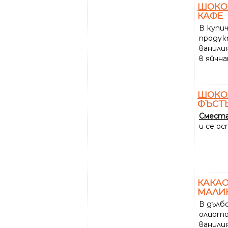
ШОКО
КАФЕ
В купи
продук
ванилия
в яйчна
ШОКО
ФЪСТ
Смест
и се ос
КАКА
МАЛИ
В дълб
олиото
ванили