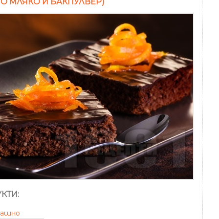
О МЛЯКО И БАКПУЛВЕР)
КТИ:
рашно