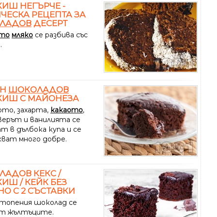
ИШ НЕГЪРЧЕ -
ЧЕСКА РЕЦЕПТА ЗА
ЛАДОВ
ДЕСЕРТ
ото
мляко
се разбива със
.
ЕН
ШОКОЛАДОВ
КИШ С МАЙОНЕЗА
то, захарта,
какаото
,
верът и ванилията се
т в дълбока купа и се
кват много добре.
АДОВ КЕКС /
ИШ / КЕЙК БЕЗ
О С 2 СЪСТАВКИ
зтопения шоколад се
т жълтъците.