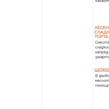
какаото
ЛЕСЕ
СЛАД
ТОРТА
Сместа
сладки
напред
захарт
ШОКО
В дълб
маслот
помощт