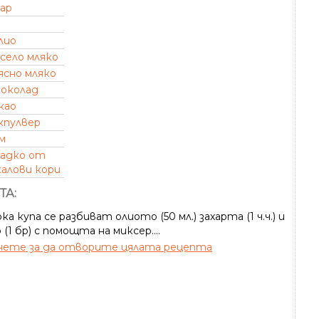
хар
лио
село мляко
ясно мляко
околад
као
кпулвер
м
ладко от
алови кори
ТА:
ка купа се разбиват олиото (50 мл.) захарта (1 ч.ч.) и
(1 бр) с помощта на миксер....
ете за да отворите цялата рецепта