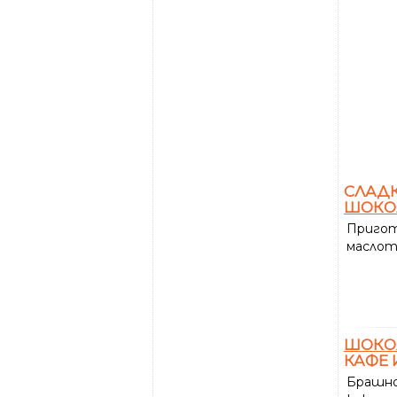
СЛАДК
ШОКО
Пригот
маслот
ШОКО
КАФЕ 
Брашно