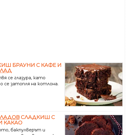
ИШ БРАУНИ С КАФЕ И
ЛАД
вя се глазура, като
о се затопля на котлона.
ЛАДОВ
СЛАДКИШ С
И КАКАО
то, бакпулверът и