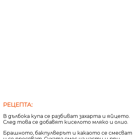
РЕЦЕПТА:
В дълбока купа се разбиват захарта и яйцето.
След това се добавят киселото мляко и олио.
Брашното, бакпулверът и какаото се смесват
и се пресяват. Сухата смес на части и при