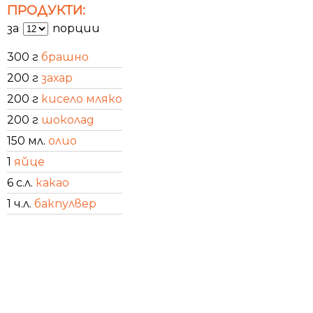
ПРОДУКТИ:
за
порции
300 г
брашно
200 г
захар
200 г
кисело мляко
200 г
шоколад
150 мл.
олио
1
яйце
6 с.л.
какао
1 ч.л.
бакпулвер