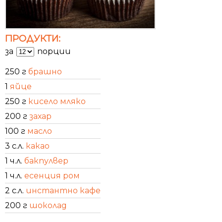
ПРОДУКТИ:
за
порции
250 г
брашно
1
яйце
250 г
кисело мляко
200 г
захар
100 г
масло
3 с.л.
какао
1 ч.л.
бакпулвер
1 ч.л.
есенция ром
2 с.л.
инстантно кафе
200 г
шоколад