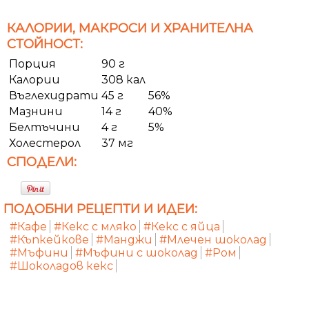
КАЛОРИИ, МАКРОСИ И ХРАНИТЕЛНА
СТОЙНОСТ:
Порция
90 г
Калории
308 кал
Въглехидрати
45 г
56%
Мазнини
14 г
40%
Белтъчини
4 г
5%
Холестерол
37 мг
СПОДЕЛИ:
ПОДОБНИ РЕЦЕПТИ И ИДЕИ:
#Кафе
#Кекс с мляко
#Кекс с яйца
#Къпкейкове
#Манджи
#Млечен шоколад
#Мъфини
#Мъфини с шоколад
#Ром
#Шоколадов кекс