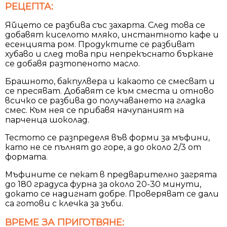
РЕЦЕПТА:
Яйцето се разбива със захарта. След това се
добавят киселото мляко, инстантното кафе и
есенцията ром. Продуктите се разбиват
хубаво и след това при непрекъснато бъркане
се добавя разтопеното масло.
Брашното, бакпулвера и какаото се смесват и
се пресяват. Добавят се към сместа и отново
всичко се разбива до получаването на гладка
смес. Към нея се прибавя начупаният на
парченца шоколад.
Тестото се разпределя във форми за мъфини,
като не се пълнят до горе, а до около 2/3 от
формата.
Мъфините се пекат в предварително загрята
до 180 градуса фурна за около 20-30 минути,
докато се надигнат добре. Проверяват се дали
са готови с клечка за зъби.
ВРЕМЕ ЗА ПРИГОТВЯНЕ: