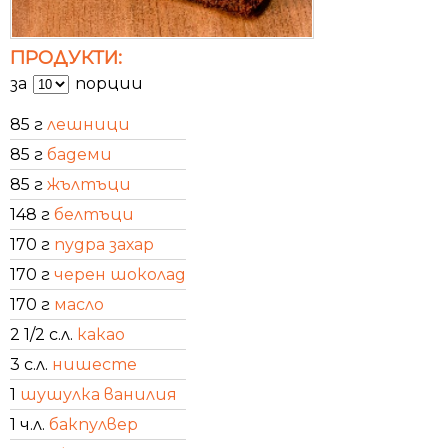
ПРОДУКТИ:
за
порции
85 г
лешници
85 г
бадеми
85 г
жълтъци
148 г
белтъци
170 г
пудра захар
170 г
черен шоколад
170 г
масло
2 1/2 с.л.
какао
3 с.л.
нишесте
1
шушулка ванилия
1 ч.л.
бакпулвер