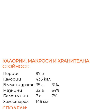
КАЛОРИИ, МАКРОСИ И ХРАНИТЕЛНА
СТОЙНОСТ:
Порция
97 г
Калории
435 кал
Въглехидрати
35 г
31%
Мазнини
32 г
64%
Белтъчини
7 г
7%
Холестерол
146 мг
СПОДЕЛИ: