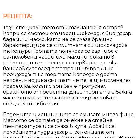
РЕЦЕПТА:
Този специалитет от италианския остров
Капри се състои от черен шоколад, яйца, захар,
бадеми и масло, като не се слага брашно.
Характеризира се с плътната си шоколадова
текстура. Тортата понякога се гарнира с
разполовени ягоди или малини, докато в
ресторантите често се сервира с топка
ванилов сладолед отстрани. Въпреки че
произходът на тортата Капрезе е доста
неясен, мнозина смятат, че тя е измислена по
погрешка, когато готвач е пропуснал
брашното от рецепта. Днес тортата е важна
част от много италиански тържества и
специални събития.
Бадемите и лешниците се смилат много фино.
Маслото се оставя да омекне на стайна
температура и се слага в купа. Добавя се
половината пудра захар и семенцата от
шушулката ванилия. Съставките се разбиват с