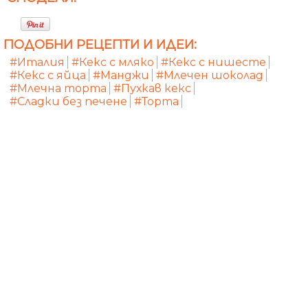
ПОДОБНИ РЕЦЕПТИ И ИДЕИ:
#Италия
#Кекс с мляко
#Кекс с нишесте
#Кекс с яйца
#Манджи
#Млечен шоколад
#Млечна торта
#Пухкав кекс
#Сладки без печене
#Торта