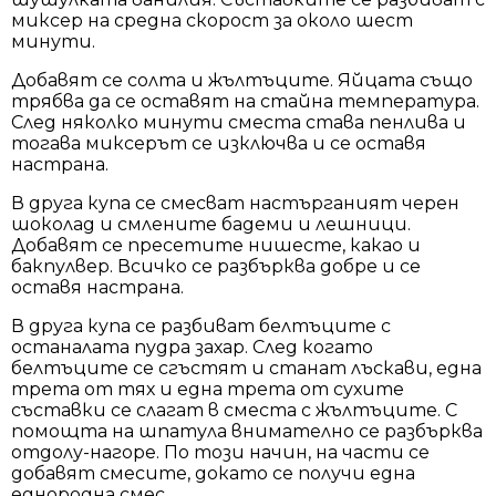
миксер на средна скорост за около шест
минути.
Добавят се солта и жълтъците. Яйцата също
трябва да се оставят на стайна температура.
След няколко минути сместа става пенлива и
тогава миксерът се изключва и се оставя
настрана.
В друга купа се смесват настърганият черен
шоколад и смлените бадеми и лешници.
Добавят се пресетите нишесте, какао и
бакпулвер. Всичко се разбърква добре и се
оставя настрана.
В друга купа се разбиват белтъците с
останалата пудра захар. След когато
белтъците се сгъстят и станат лъскави, една
трета от тях и една трета от сухите
съставки се слагат в сместа с жълтъците. С
помощта на шпатула внимателно се разбърква
отдолу-нагоре. По този начин, на части се
добавят смесите, докато се получи една
еднородна смес.