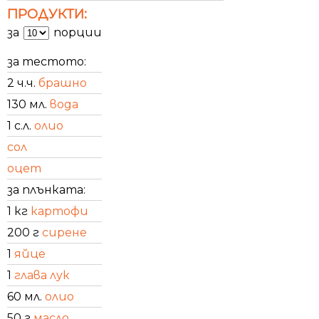
ПРОДУКТИ:
за
порции
за тестото:
2 ч.ч.
брашно
130 мл.
вода
1 с.л.
олио
сол
оцет
за плънката:
1 кг
картофи
200 г
сирене
1
яйце
1
глава лук
60 мл.
олио
50 г
масло