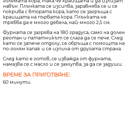
голямата кора, така че краищата й да излизат
навън. Плънката се изсипва, заравнява се и се
покрива с втората кора, като се загръща с
краищата на първата кора. Плънката не
трябва да е много дебела, най-много 2,5 см.
Фурната се загрява на 180 градуса, само на долен
реотан и пататникът се слага да се пече. След
като се запече отдолу, се обръща с помощта на
по-голям капак и се изпича от другата страна.
След като е готов, се изважда от фурната,
намазва се с масло и се захлупва, за да се задуши.
ВРЕМЕ ЗА ПРИГОТВЯНЕ:
60 минути