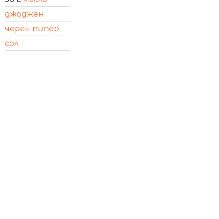
джоджен
черен пипер
сол