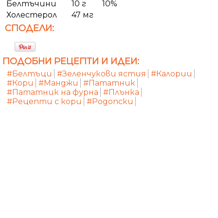
Белтъчини
10 г
10%
Холестерол
47 мг
СПОДЕЛИ:
ПОДОБНИ РЕЦЕПТИ И ИДЕИ:
#Белтъци
#Зеленчукови ястия
#Калории
#Кори
#Манджи
#Пататник
#Пататник на фурна
#Плънка
#Рецепти с кори
#Родопски