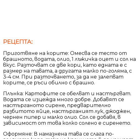
РЕЦЕПТА:
Приготвяне на корите: Омесва се тесто от
брашното, водата, олио, 1 лъжичка оцет и сол на
вкус. Разточват се две кори, като едната е с
размер на тавата, а другата малко по-голяма, с
3-4 см. При разточването, за да не залепват
корите, се ръси обилно с брашно.
Плънка: Картофите се обелват и настъргват.
Водата се изцежда много добре. Добавят се
настърганото сирене, предварително
разбитото яйце, настърганият лук, джоджен,
чернен пипер и малко олио. Сол се добавя, в
зависимост от това колко солено е сиренето.
Оформяне: В намазнена тава се слага по-