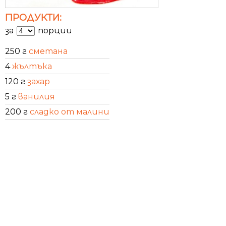
ПРОДУКТИ:
за
порции
250 г
сметана
4
жълтъка
120 г
захар
5 г
ванилия
200 г
сладко от малини