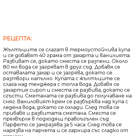
РЕЦЕПТА:
Жълтъците се слагат в термоустойчива купа
и се добавят 40 грама от захарта и ванилията.
Разбиват се, докато сместа се разпени. Около
80 мл вода се загряват в друг съд. Добавя се
оставалата захар и се загрява, докато се
разтвори напълно. Купата с жълтъците се
слага над тенджера с топла вода. Добавя се
захартия сироп и сместа се разбива, докато се
сгъсти. Сметаната се разбива до получаване на
сняг. Ваниловият крем се разбърква над купа с
ледена вода, докато се охлади. След това се
прибавя и разбитата сметана. Сместа се
прехвърля в подходящ правоъгълен съд.
Парфето се замразява за 5 часа. След това се
нарязва на парчета и се гарнира със сладко от