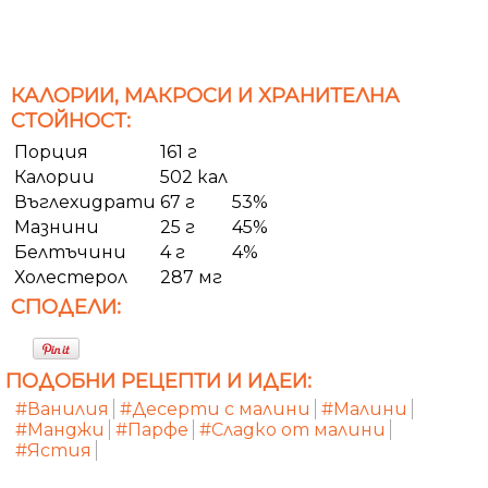
КАЛОРИИ, МАКРОСИ И ХРАНИТЕЛНА
СТОЙНОСТ:
Порция
161 г
Калории
502 кал
Въглехидрати
67 г
53%
Мазнини
25 г
45%
Белтъчини
4 г
4%
Холестерол
287 мг
СПОДЕЛИ:
ПОДОБНИ РЕЦЕПТИ И ИДЕИ:
#Ванилия
#Десерти с малини
#Малини
#Манджи
#Парфе
#Сладко от малини
#Ястия