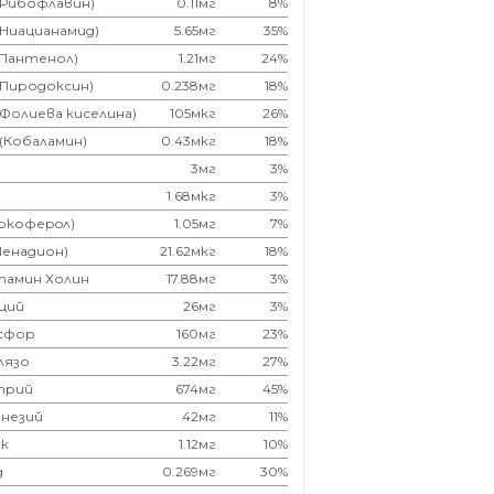
(Рибофлавин)
0.11мг
8%
(Ниацианамид)
5.65мг
35%
(Пантенол)
1.21мг
24%
(Пиродоксин)
0.238мг
18%
(Фолиева киселина)
105мкг
26%
 (Кобаламин)
0.43мкг
18%
3мг
3%
1.68мкг
3%
Токоферoл)
1.05мг
7%
Менадион)
21.62мкг
18%
тамин Холин
17.88мг
3%
ций
26мг
3%
сфор
160мг
23%
лязо
3.22мг
27%
трий
674мг
45%
незий
42мг
11%
к
1.12мг
10%
д
0.269мг
30%