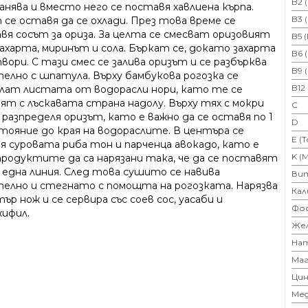
B2 
нява и вместо него се поставя хавлиена кърпа.
B3 
 се оставя да се охлади. През това време се
вя сосът за ориза. За целта се смесват оризовият
B5 
захарта, миринът и сола. Бъркат се, докато захарта
B6 
вори. С тази смес се залива оризът и се разбърква
B9 
елно с шпатула. Върху бамбукова рогозка се
B12
лат листата от водорасли нори, като те се
ят с лъскавата страна надолу. Върху тях с мокри
C
 разпределя оризът, като е важно да се оставя по 1
D
стояние до края на водораслите. В центъра се
E (
я суровата риба тон и парченца авокадо, като е
K (
продуктите да са нарязани така, че да се поставят
в една линия. След това сушито се навива
Ви
елно и стегнато с помощта на рогозката. Нарязва
Кал
тър нож и се сервира със соев сос, уасаби и
Фо
ифил.
Же
На
Маг
Цин
Ме