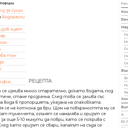
порции
Кал
из за суши
Кол
а
водорасли
Бе
Маз
изов оцет
Н
хар
М
рин
л
П
иба тон
Ом
до
О
с
Въ
Ф
РЕЦЕПТА:
жифил
Н
 се измива много старателно, докато водата, под
З
ече, стане прозрачна. След това се залива със
Хо
а вода в пропорцията, указана на опаковката.
Вит
я се на котлона да ври. Щом на повърхността му се
ват тунелчета, огънят се намалява и оризът се
А
за още 5-10 минути да поври, като се покрива с
B1 
След като оризът се свари, капакът на съда се