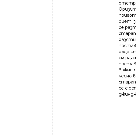
отстра
Оризът
пригот
оцет, 
се разт
старат
разсти
постав
ръце се
см раз
постав
важно 
лесно 
старат
се с ос
джиндж