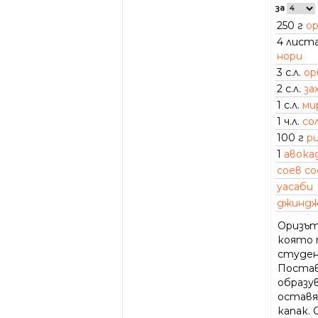
за
250 г
ор
4 лист
нори
3 с.л.
ор
2 с.л.
за
1 с.л.
ми
1 ч.л.
со
100 г
р
1
авока
соев со
уасаби
джинд
Оризът
която т
студен
Постав
образу
оставя 
капак. 