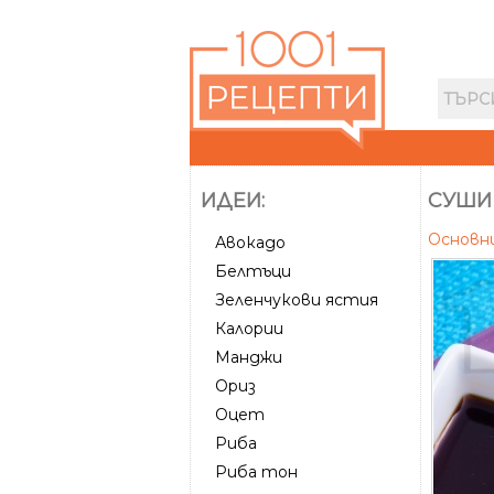
ИДЕИ:
СУШИ 
Основн
Авокадо
Белтъци
Зеленчукови ястия
Калории
Манджи
Ориз
Оцет
Риба
Риба тон