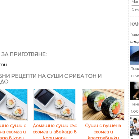
Ман
Сел
КА
Знае
спор
 ЗА ПРИГОТВЯНЕ:
ути
Тич
НИ РЕЦЕПТИ НА СУШИ С РИБА ТОН И
0:31
АДО
Тан
1:0
шно суши с
Домашно суши със
Суши с пушена
а сьомга и
сьомга и авокадо в
сьомга и
адо в кори
кори нори
краставички