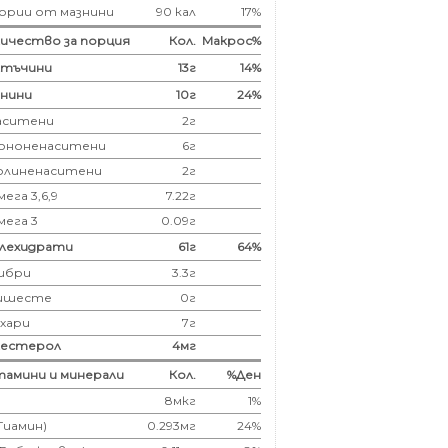
ории от мазнини
90 кал
17%
ичество за порция
Кол.
Макрос%
лтъчини
13
г
14%
нини
10
г
24%
аситени
2
г
ононенаситени
6г
олиненаситени
2г
ега 3,6,9
7.22г
мега 3
0.09г
глехидрати
61
г
64%
ибри
3.3
г
ишесте
0г
ахари
7г
лестерол
4
мг
амини и минерали
Кол.
%Ден
8мкг
1%
(Тиамин)
0.293мг
24%