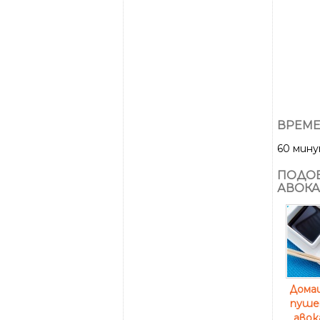
ВРЕМЕ
60 мин
ПОДОБ
АВОК
Дома
пушен
авок