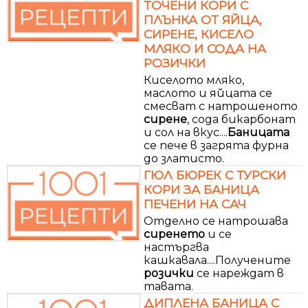
ТОЧЕНИ КОРИ С
ПЛЪНКА ОТ ЯЙЦА,
СИРЕНЕ, КИСЕЛО
МЛЯКО И СОДА НА
РОЗИЧКИ
Киселото мляко,
маслото и яйцата се
смесват с натрошеното
сирене
, сода бикарбонат
и сол на вкус....
Баницата
се пече в загрята фурна
до златисто.
ГЮЛ БЮРЕК С ТУРСКИ
КОРИ ЗА БАНИЦА
ПЕЧЕНИ НА САЧ
Отделно се натрошава
сиренето
и се
настъргва
кашкавала....Получените
розички
се нареждат в
тавата.
ДИПЛЕНА БАНИЦА С