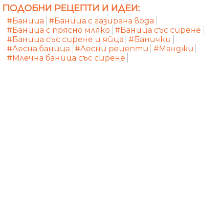
ПОДОБНИ РЕЦЕПТИ И ИДЕИ:
#Баница
#Баница с газирана вода
#Баница с прясно мляко
#Баница със сирене
#Баница със сирене и яйца
#Банички
#Лесна баница
#Лесни рецепти
#Манджи
#Млечна баница със сирене