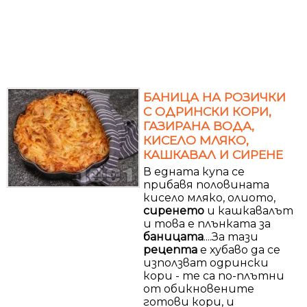
БАНИЦА НА РОЗИЧКИ
С ОДРИНСКИ КОРИ,
ГАЗИРАНА ВОДА,
КИСЕЛО МЛЯКО,
КАШКАВАЛ И СИРЕНЕ
В едната купа се
прибавя половината
кисело мляко, олиото,
сиренето
и кашкавалът
и това е плънката за
баницата
....За тази
рецепта
е хубаво да се
използват одрински
кори - те са по-плътни
от обикновените
готови кори, и