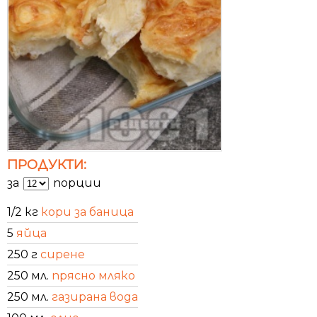
ПРОДУКТИ:
за
порции
1/2 кг
кори за баница
5
яйца
250 г
сирене
250 мл.
прясно мляко
250 мл.
газирана вода