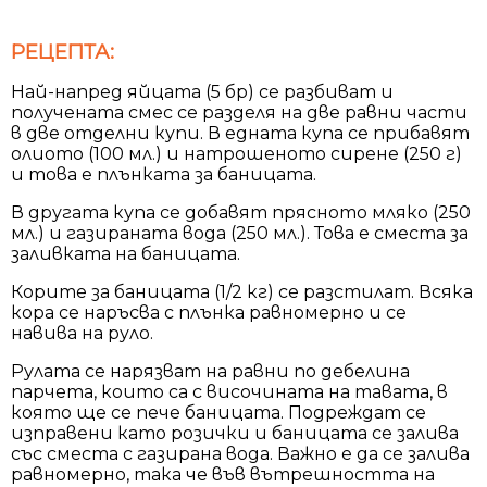
РЕЦЕПТА:
Най-напред яйцата (5 бр) се разбиват и
получената смес се разделя на две равни части
в две отделни купи. В едната купа се прибавят
олиото (100 мл.) и натрошеното сирене (250 г)
и това е плънката за баницата.
В другата купа се добавят прясното мляко (250
мл.) и газираната вода (250 мл.). Това е сместа за
заливката на баницата.
Корите за баницата (1/2 кг) се разстилат. Всяка
кора се наръсва с плънка равномерно и се
навива на руло.
Рулата се нарязват на равни по дебелина
парчета, които са с височината на тавата, в
която ще се пече баницата. Подреждат се
изправени като розички и баницата се залива
със сместа с газирана вода. Важно е да се залива
равномерно, така че във вътрешността на