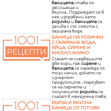
баницата
става по-
засищаща и
вкусна....Подреждат се в
нея изправени като
розички
и
баницата
се
залива с със сместа с
газирана вода.
БАНИЦА НА РОЗИЧКИ
С ГАЗИРАНА ВОДА,
ЯЙЦА, СИРЕНЕ И
КИСЕЛО МЛЯКО
Слагат се следващите
две кори, пак
сирене
и
баницата
се нарежда по
този начин, докато се
изчерпят
продуктите....Нарязват
се на парчета и
получените
розички
се
слагат в намазнена тава.
БЪРЗА И ВКУСНА
БАНИЦА ОТ ГОТОВИ