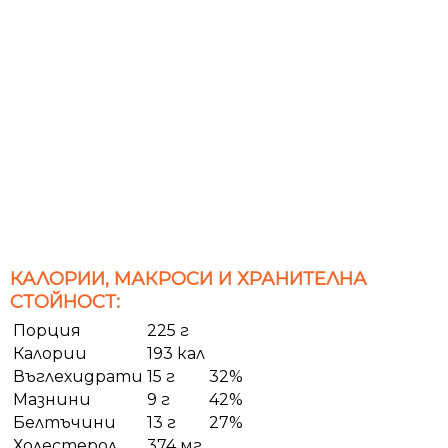
КАЛОРИИ, МАКРОСИ И ХРАНИТЕЛНА
СТОЙНОСТ:
Порция
225 г
Калории
193 кал
Въглехидрати
15 г
32%
Мазнини
9 г
42%
Белтъчини
13 г
27%
Холестерол
374 мг