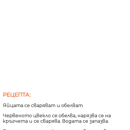
РЕЦЕПТА:
Яйцата се сваряват и обелват.
Червеното цвекло се обелва, нарязва се на
кръгчета и се сварява. Водата се запазва.