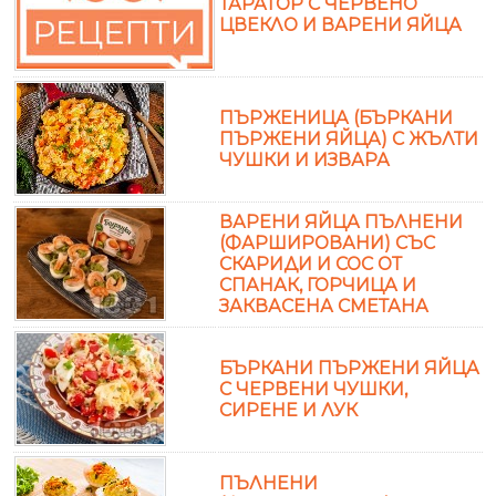
ТАРАТОР С ЧЕРВЕНО
ЦВЕКЛО И ВАРЕНИ ЯЙЦА
ПЪРЖЕНИЦА (БЪРКАНИ
ПЪРЖЕНИ ЯЙЦА) С ЖЪЛТИ
ЧУШКИ И ИЗВАРА
ВАРЕНИ ЯЙЦА ПЪЛНЕНИ
(ФАРШИРОВАНИ) СЪС
СКАРИДИ И СОС ОТ
СПАНАК, ГОРЧИЦА И
ЗАКВАСЕНА СМЕТАНА
БЪРКАНИ ПЪРЖЕНИ ЯЙЦА
С ЧЕРВЕНИ ЧУШКИ,
СИРЕНЕ И ЛУК
ПЪЛНЕНИ