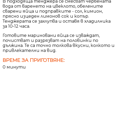
В подходяща тенджера се смесват червената
вода от варенето на цвеклото, обелените
сварени яйца и подправките - сол, кимион,
прясно изцеден лимонов сок и копър.
Тенджерата се захлупва и оставя в хладилника
за 10-12 часа.
Готовите мариновани яйца се изваждат,
почистват и разрязват на половинки по
дължина. Те са точно толкова вкусни, колкото и
привлекателни на вид.
ВРЕМЕ ЗА ПРИГОТВЯНЕ:
0 минути