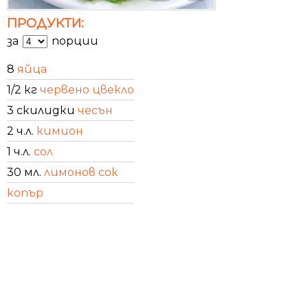
ПРОДУКТИ:
за
порции
8
яйца
1/2 кг
червено цвекло
3 скилидки
чесън
2 ч.л.
кимион
1 ч.л.
сол
30 мл.
лимонов сок
копър