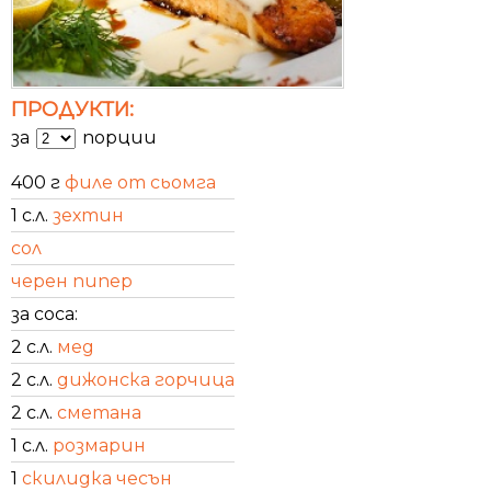
ПРОДУКТИ:
за
порции
400 г
филе от сьомга
1 с.л.
зехтин
сол
черен пипер
за соса:
2 с.л.
мед
2 с.л.
дижонска горчица
2 с.л.
сметана
1 с.л.
розмарин
1
скилидка чесън