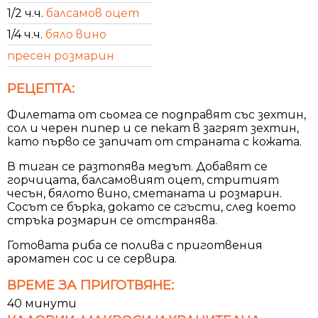
1/2 ч.ч.
балсамов оцет
1/4 ч.ч.
бяло вино
пресен розмарин
РЕЦЕПТА:
Филетата от сьомга се подправят със зехтин,
сол и черен пипер и се пекат в загрят зехтин,
като първо се запичат от страната с кожата.
В тиган се разтопява медът. Добавят се
горчицата, балсамовият оцет, стритият
чесън, бялото вино, сметаната и розмарин.
Сосът се бърка, докато се сгъсти, след което
стръка розмарин се отстранява.
Готовата риба се полива с приготвения
ароматен сос и се сервира.
ВРЕМЕ ЗА ПРИГОТВЯНЕ:
40 минути