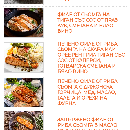
ФИЛЕ ОТ СЬОМГА НА
ТИГАН СЪС СОС ОТ ПРАЗ
ЛУК, СМЕТАНА И БЯЛО
ВИНО
ПЕЧЕНО ФИЛЕ ОТ РИБА
СЬОМГА НА СКАРА ИЛИ
ОРЕБРЕН ГРИЛ ТИГАН СЪС
СОС ОТ КАПЕРСИ,
ГОТВАРСКА СМЕТАНА И
БЯЛО ВИНО
ПЕЧЕНО ФИЛЕ ОТ РИБА
СЬОМГА С ДИЖОНСКА
ГОРЧИЦА, МЕД, МАСЛО,
ГАЛЕТА И ОРЕХИ НА
ФУРНА
ЗАПЪРЖЕНО ФИЛЕ ОТ
РИБА СЬОМГА В МАСЛО,