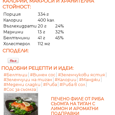
КАЛОРИИ, МАКРОСИ И ХРАНИТЕЛНА
СТОЙНОСТ:
Порция
334 г
Калории
400 кал
Въглехидрати
20 г
24%
Мазнини
13 г
32%
Белтъчини
41 г
45%
Холестерол
112 мг
СПОДЕЛИ:
ПОДОБНИ РЕЦЕПТИ И ИДЕИ:
#Белтъци
#Винен сос
#Зеленчукови ястия
#Зеленчуци на тиган
#Калории
#Манджи
#Медени сладки
#Риба
#Риба в сол
#Сос за сьомга
ПЕЧЕНО ФИЛЕ ОТ РИБА
СЬОМГА НА ТИГАН С
ЛИМОН И АРОМАТНИ
ПОДПРАВКИ