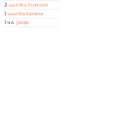
2
щипки кимион
1
щипка канела
1 ч.л.
захар