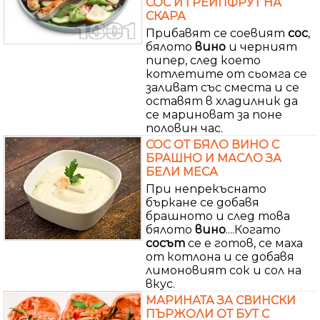
СОС И ГРЕЙПФРУТ НА
СКАРА
Прибавят се соевият
сос
,
бялото
вино
и черният
пипер, след което
котлетите от сьомга се
заливат със сместа и се
оставят в хладилник да
се мариноват за поне
половин час.
СОС ОТ БЯЛО ВИНО С
БРАШНО И МАСЛО ЗА
БЕЛИ МЕСА
При непрекъснато
бъркане се добавя
брашното и след това
бялото
вино
....Когато
сосът
се е готов, се маха
от котлона и се добавя
лимоновият сок и сол на
вкус.
МАРИНАТА ЗА СВИНСКИ
ПЪРЖОЛИ ОТ БУТ С