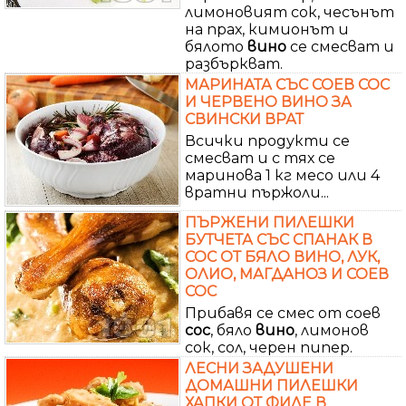
лимоновият сок, чесънът
на прах, кимионът и
бялото
вино
се смесват и
разбъркват.
МАРИНАТА СЪС СОЕВ СОС
И ЧЕРВЕНО ВИНО ЗА
СВИНСКИ ВРАТ
Всички продукти се
смесват и с тях се
маринова 1 кг месо или 4
вратни пържоли...
ПЪРЖЕНИ ПИЛЕШКИ
БУТЧЕТА СЪС СПАНАК В
СОС ОТ БЯЛО ВИНО, ЛУК,
ОЛИО, МАГДАНОЗ И СОЕВ
СОС
Прибавя се смес от соев
сос
, бяло
вино
, лимонов
сок, сол, черен пипер.
ЛЕСНИ ЗАДУШЕНИ
ДОМАШНИ ПИЛЕШКИ
ХАПКИ ОТ ФИЛЕ В