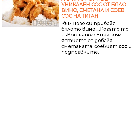
УНИКАЛЕН СОС ОТ БЯЛО
ВИНО, СМЕТАНА И СОЕВ
СОС НА ТИГАН
Към него си прибавя
бялото
вино
....Когато то
изври наполовина, към
ястието се добавя
сметаната, соевият
сос
и
подправките.