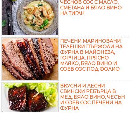
ЧЕСНОВ СОС С МАСЛО,
СМЕТАНА И БЯЛО ВИНО
НА ТИГАН
ПЕЧЕНИ МАРИНОВАНИ
ТЕЛЕШКИ ПЪРЖОЛИ НА
ФУРНА В МАЙОНЕЗА,
ГОРЧИЦА, ПРЯСНО
МЛЯКО, БЯЛО ВИНО И
СОЕВ СОС ПОД ФОЛИО
ВКУСНИ И ЛЕСНИ
СВИНСКИ РЕБЪРЦА В
МЕД, БЯЛО ВИНО, ЧЕСЪН
И СОЕВ СОС ПЕЧЕНИ НА
ФУРНА
ПЕЧЕНИ СВИНСКИ ВРАТНИ