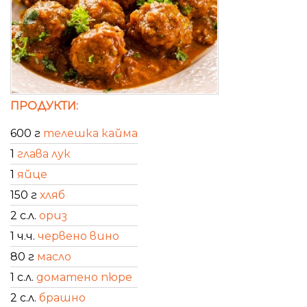
ПРОДУКТИ:
600 г
телешка кайма
1
глава лук
1
яйце
150 г
хляб
2 с.л.
ориз
1 ч.ч.
червено вино
80 г
масло
1 с.л.
доматено пюре
2 с.л.
брашно