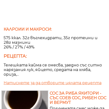
КАЛРОИИ И МАКРОСИ:
575 ккал. 32г въглехидрати, 35г протеини и
28г мазнини
26% / 27% / 49%
РЕЦЕПТА:
Телешката кайма се омесва, заедно със ситно
нарязания лук, яйцето, средата на хляба,
ориза,...
Натиснете за да отворите цялата рецепта
СОС ЗА РИБА ЯКИТОРИ -
СЪС СОЕВ СОС, РИБЕН СОС
И ВЕРМУТ
Получената смес може да