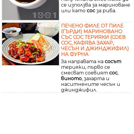
се използва за мариноване
или като
сос
за риба.
ПЕЧЕНО ФИЛЕ ОТ ПИЛЕ
(ГЪРДИ) МАРИНОВАНО
СЪС СОС ТЕРИЯКИ (СОЕВ
СОС, КАФЯВА ЗАХАР,
ЧЕСЪН И ДЖИНДЖИФИЛ)
НА ФУРНА
За направата на
сосът
терияки, първо се
смесват соевият
сос
,
виното
, захарта и
наситнените чесън и
джинджифил.