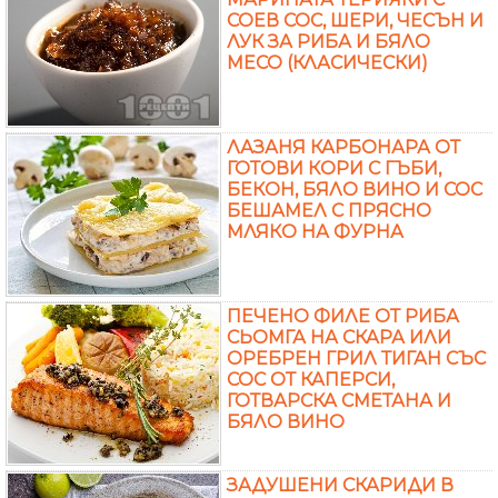
СОЕВ СОС, ШЕРИ, ЧЕСЪН И
ЛУК ЗА РИБА И БЯЛО
МЕСО (КЛАСИЧЕСКИ)
ЛАЗАНЯ КАРБОНАРА ОТ
ГОТОВИ КОРИ С ГЪБИ,
БЕКОН, БЯЛО ВИНО И СОС
БЕШАМЕЛ С ПРЯСНО
МЛЯКО НА ФУРНА
ПЕЧЕНО ФИЛЕ ОТ РИБА
СЬОМГА НА СКАРА ИЛИ
ОРЕБРЕН ГРИЛ ТИГАН СЪС
СОС ОТ КАПЕРСИ,
ГОТВАРСКА СМЕТАНА И
БЯЛО ВИНО
ЗАДУШЕНИ СКАРИДИ В