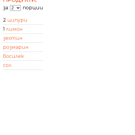
за
порции
2
ципури
1
лимон
зехтин
розмарин
босилек
сол