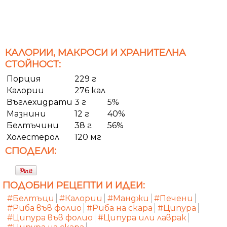
КАЛОРИИ, МАКРОСИ И ХРАНИТЕЛНА
СТОЙНОСТ:
Порция
229 г
Калории
276 кал
Въглехидрати
3 г
5%
Мазнини
12 г
40%
Белтъчини
38 г
56%
Холестерол
120 мг
СПОДЕЛИ:
ПОДОБНИ РЕЦЕПТИ И ИДЕИ:
#Белтъци
#Калории
#Манджи
#Печени
#Риба във фолио
#Риба на скара
#Ципура
#Ципура във фолио
#Ципура или лаврак