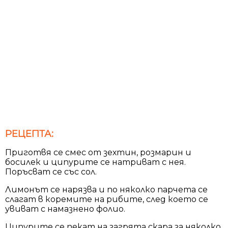
РЕЦЕПТА:
Приготвя се смес от зехтин, розмарин и
босилек и ципурите се натриват с нея.
Поръсват се със сол.
Лимонът се нарязва и по няколко парчета се
слагат в коремите на рибите, след което се
увиват с намазнено фолио.
Ципурите се пекат на загрята скара за няколко