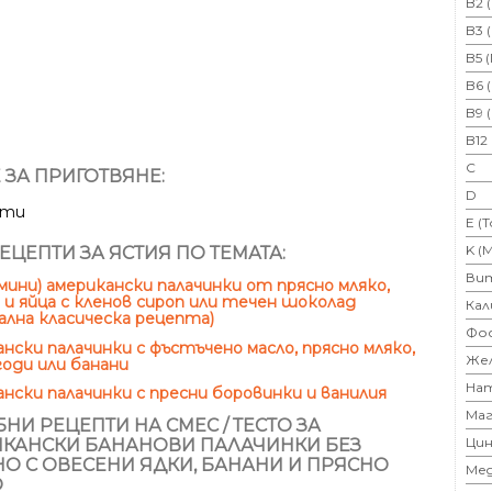
B2 
B3 
B5 
B6 
B9 
B12
C
 ЗА ПРИГОТВЯНЕ:
D
ути
E (
K (
ЕЦЕПТИ ЗА ЯСТИЯ ПО ТЕМАТА:
Ви
мини) американски палачинки от прясно мляко,
и яйца с кленов сироп или течен шоколад
Кал
ална класическа рецепта)
Фо
нски палачинки с фъстъчено масло, прясно мляко,
Же
годи или банани
На
нски палачинки с пресни боровинки и ванилия
Маг
НИ РЕЦЕПТИ НА СМЕС / ТЕСТО ЗА
Цин
КАНСКИ БАНАНОВИ ПАЛАЧИНКИ БЕЗ
О С ОВЕСЕНИ ЯДКИ, БАНАНИ И ПРЯСНО
Ме
О