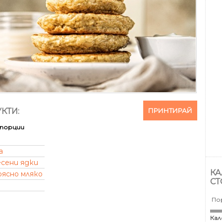
ПРИНТИРАЙ
КТИ:
порции
а
есени ядки
КА
рясно мляко
СТ
По
Кал