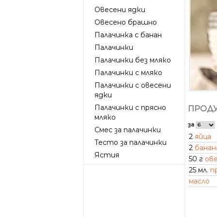
Овесени ядки
Овесено брашно
Палачинка с банан
Палачинки
Палачинки без мляко
Палачинки с мляко
Палачинки с овесени
ядки
Палачинки с прясно
ПРОДУ
мляко
за
Смес за палачинки
2
яйца
Тесто за палачинки
2
банан
Ястия
50 г
ов
25 мл.
п
масло