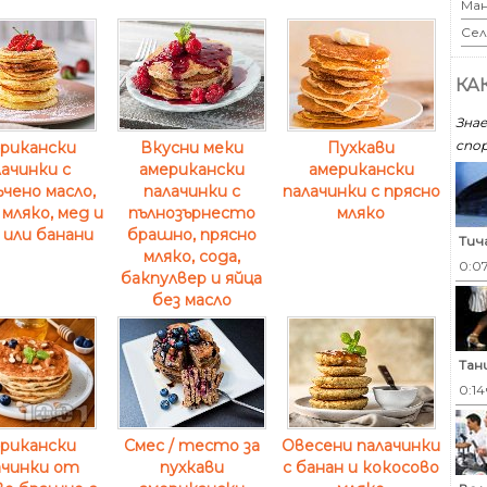
Ман
Сел
КА
Знае
спор
рикански
Вкусни меки
Пухкави
ачинки с
американски
американски
чено масло,
палачинки с
палачинки с прясно
 мляко, мед и
пълнозърнесто
мляко
 или банани
брашно, прясно
Тич
мляко, сода,
0:0
бакпулвер и яйца
без масло
Тан
0:14
рикански
Смес / тесто за
Овесени палачинки
ачинки от
пухкави
с банан и кокосово