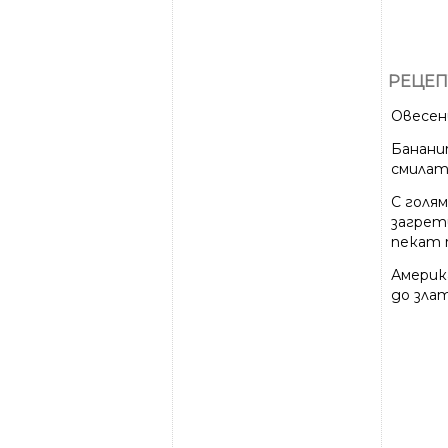
РЕЦЕП
Овесен
Банани
смилат 
С голям
загрет
пекат п
Америк
до зла