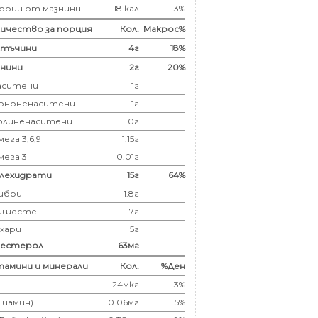
ории от мазнини
18 кал
3%
ичество за порция
Кол.
Макрос%
лтъчини
4
г
18%
нини
2
г
20%
аситени
1
г
ононенаситени
1г
олиненаситени
0г
ега 3,6,9
1.15г
мега 3
0.01г
глехидрати
15
г
64%
ибри
1.8
г
ишесте
7г
ахари
5г
лестерол
63
мг
амини и минерали
Кол.
%Ден
24мкг
3%
(Тиамин)
0.06мг
5%