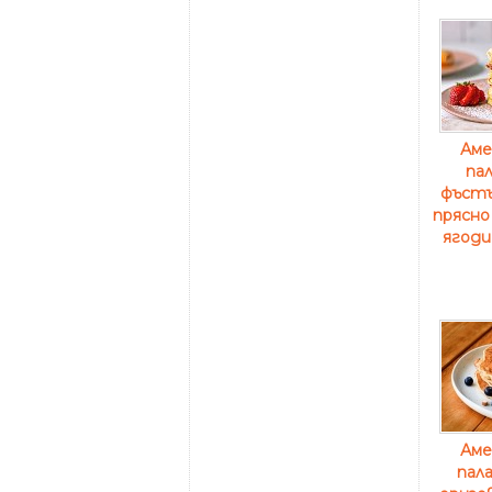
Аме
пал
фъстъ
прясно
ягоди
Аме
пал