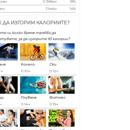
ган
0.366мг
16%
ен
7.9мкг
14%
К ДА ИЗГОРИМ КАЛОРИИТЕ?
те ли колко време трябва да
тувате, за да изгорите 93 калoрии?
ане
Колело
Ски
7ч
0:10ч
0:12ч
ци
Плуване
Фитнес
ч
0:14ч
0:15ч