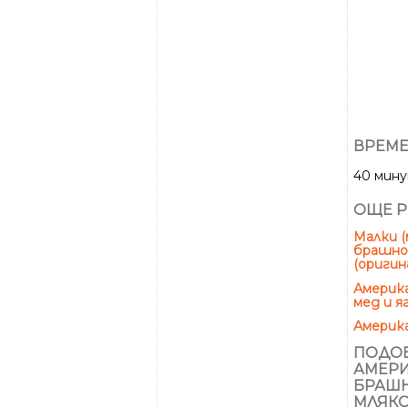
ВРЕМЕ
40 мин
ОЩЕ Р
Малки (
брашно 
(оригин
Америка
мед и я
Америка
ПОДОБ
АМЕРИ
БРАШН
МЛЯК