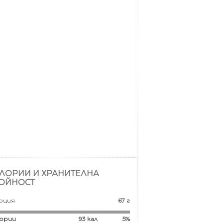
ЛОРИИ И ХРАНИТЕЛНА
ОЙНОСТ
рция
67 г
ории
93
кал
5%