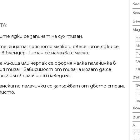
Кал
Кол
Бе
ТА:
Маз
ите ядки се запичат на сух тиган.
Н
М
те, яйцата, прясното мляко и овесените ядки се
в блендер. Титан се намазва с масло.
П
Ом
а лъжица или черпак се оформя малка палачинка в
О
ия тиган. Зависимост от тигана могат да се
о 2 или 3 палачинки наведнъж.
Въ
Ф
анските палачинки се запържват от двете страни
тисто.
Н
З
Хо
Вит
А
B1 