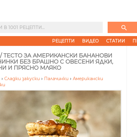
search
РЕЦЕПТИ
ВИДЕО
СТАТИИ
П
/ ТЕСТО ЗА АМЕРИКАНСКИ БАНАНОВИ
ИНКИ БЕЗ БРАШНО С ОВЕСЕНИ ЯДКИ,
НИ И ПРЯСНО МЛЯКО
и
›
Сладки закуски
›
Палачинки
›
Американски
ки