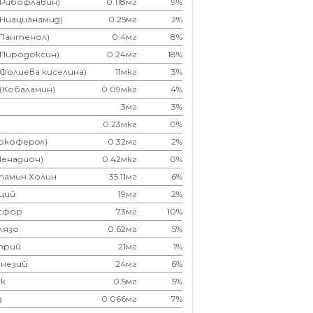
(Рибофлавин)
0.118мг
9%
(Ниацианамид)
0.25мг
2%
(Пантенол)
0.4мг
8%
(Пиродоксин)
0.24мг
18%
(Фолиева киселина)
11мкг
3%
 (Кобаламин)
0.09мкг
4%
3мг
3%
0.23мкг
0%
Токоферoл)
0.32мг
2%
Менадион)
0.42мкг
0%
тамин Холин
35.11мг
6%
ций
19мг
2%
сфор
73мг
10%
лязо
0.62мг
5%
трий
21мг
1%
незий
24мг
6%
к
0.5мг
5%
д
0.066мг
7%