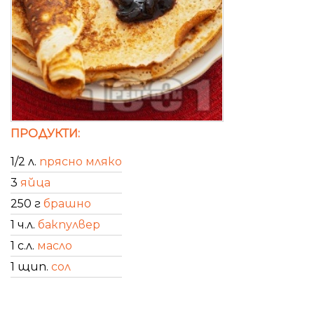
ПРОДУКТИ:
1/2 л.
прясно мляко
3
яйца
250 г
брашно
1 ч.л.
бакпулвер
1 с.л.
масло
1 щип.
сол