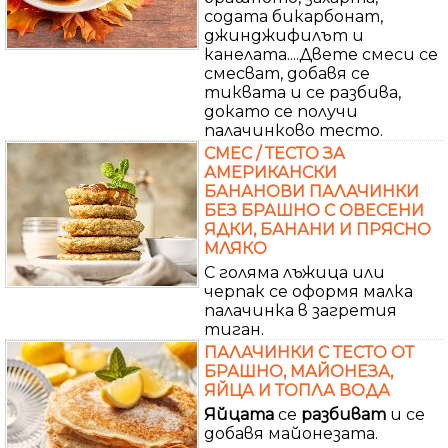
содата бикарбонат,
джинджифилът и
канелата....Двете смеси се
смесват, добавя се
тиквата и се разбива,
докато се получи
палачинково тесто.
СМЕС / ТЕСТО ЗА
АМЕРИКАНСКИ
БАНАНОВИ ПАЛАЧИНКИ
БЕЗ БРАШНО С ОВЕСЕНИ
ЯДКИ, БАНАНИ И ПРЯСНО
МЛЯКО
С голяма лъжица или
черпак се оформя малка
палачинка в загретия
тиган.
ПАЛАЧИНКИ С ТЕСТО ОТ
БРАШНО, МАЙОНЕЗА,
ЯЙЦА И ТОПЛА ВОДА
Яйцата
се
разбиват
и се
добавя майонезата.