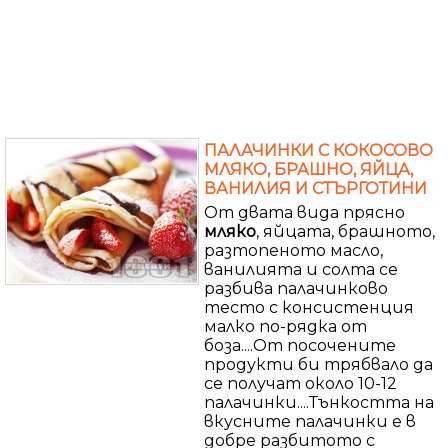
ПАЛАЧИНКИ С КОКОСОВО
МЛЯКО, БРАШНО, ЯЙЦА,
ВАНИЛИЯ И СТЪРГОТИНИ
От двата вида прясно
мляко
, яйцата, брашното,
разтопеното масло,
ванилията и солта се
разбива палачинково
тесто с консистенция
малко по-рядка от
боза....От посочените
продукти би трябвало да
се получат около 10-12
палачинки....Тънкостта на
вкусните палачинки е в
добре разбитото с