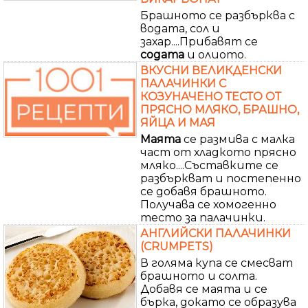
Брашното се разбърква с
водата, сол и
захар....Прибавят се
содата
и олиото.
ВКУСНИ ВЕЛИКДЕНСКИ
ПАЛАЧИНКИ С
КОЗУНАЧЕНО ТЕСТО ОТ
ПРЯСНО МЛЯКО, БРАШНО,
ЯЙЦА И МАЯ
Маята
се размива с малка
част от хладкото прясно
мляко....Съставките се
разбъркват и постепенно
се добавя брашното.
Получава се хомогенно
тесто за палачинки.
АНГЛИЙСКИ ПАЛАЧИНКИ
(CRUMPETS)
В голяма купа се смесват
брашното и солта.
Добавя се маята и се
бърка, докато се образува