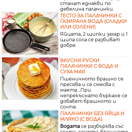
станат еднакви по
дебелина палачинки.
ТЕСТО ЗА ПАЛАЧИНКИ С
ГАЗИРАНА ВОДА (СЛАДКИ
ИЛИ СОЛЕНИ)
Яйцата, 2 щипки захар и 1
щипа сола се разбиват
добре.
ВКУСНИ РУСКИ
ПАЛАЧИНКИ С ВОДА И
СУХА МАЯ
Пшеничното брашно се
пресява и се смесва с
маята....При
непрекъснато бъркане се
добавят брашното и
солта.
ПАЛАЧИНКИ БЕЗ ЯЙЦА И
МЛЯКО (С ВОДА)
Водата
се разбърква със
солта, захарта, брашното,