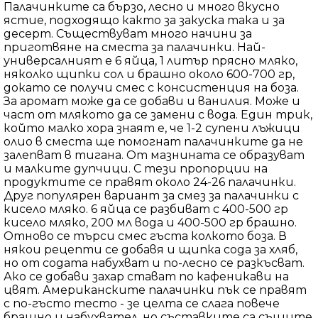
Палачинките са бързо, лесно и много вкусно
ястие, подходящо както за закуска така и за
десерт. Съществуват много начини за
приготвяне на сместа за палачинки. Най-
универсалният е 6 яйца, 1 литър прясно мляко,
няколко щипки сол и брашно около 600-700 гр,
докато се получи смес с консистенция на боза.
За аромат може да се добави и ванилия. Може и
част от млякото да се замени с вода. Един трик,
който малко хора знаят е, че 1-2 супени лъжици
олио в сместа ще помогнат палачинките да не
залепват в тигана. От мазнината се образуват
и малките дупчици. С тези пропорции на
продуктите се правят около 24-26 палачинки.
Друг популярен вариант за смез за палачинки с
кисело мляко. 6 яйца се разбиват с 400-500 гр
кисело мляко, 200 мл вода и 400-500 гр брашно.
Отново се търси смес гъста колкото боза. В
някои рецепти се добавя и щипка сода за хляб,
но от содата набухват и по-лесно се разкъсват.
Ако се добави захар стават по кафеникави на
цвят. Американските палачинки пък се правят
с по-гъсто тесто - зе целта се слага повече
брашно и набухвател, но съставките са същите.