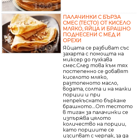
ПАЛАЧИНКИ С БЪРЗА
СМЕС (ТЕСТО) ОТ КИСЕЛО
МЛЯКО, ЯЙЦА И БРАШНО
ПОДНЕСЕНИ С МЕД И
ОРЕХИ
Яйцата се разбиват със
захарта с помощта на
миксер до пухкава
смес.След това към тях
постепенно се добавят
киселото мляко,
разтопеното масло,
водата, солта и на малки
порции и при
непрекъснато бъркане
брашното....От тестото
в тиган за палачинки се
изпържва цялото
количество на порции,
като порциите се
изсипват с черпак, за да