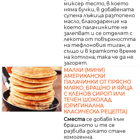
миксер тесто, в което
няма бучки, в добавената
супена лъжица разтопено
масло, благодарение на
което палачинките не
залепват и се отделят с
лекота от повърхността
на тефлоновия тиган, а
също и в краткото време
на котлона, така че да не
загорят.
МАЛКИ (МИНИ)
АМЕРИКАНСКИ
ПАЛАЧИНКИ ОТ ПРЯСНО
МЛЯКО, БРАШНО И ЯЙЦА
С КЛЕНОВ СИРОП ИЛИ
ТЕЧЕН ШОКОЛАД
(ОРИГИНАЛНА
КЛАСИЧЕСКА РЕЦЕПТА)
Сместа
се добавя към
брашното и тя се
разбива докато стане
хомогенна.