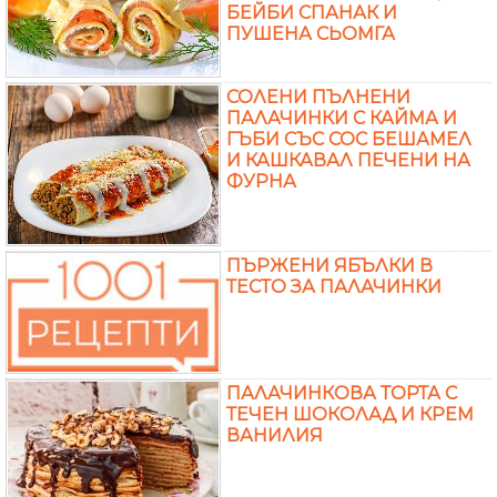
БЕЙБИ СПАНАК И
ПУШЕНА СЬОМГА
СОЛЕНИ ПЪЛНЕНИ
ПАЛАЧИНКИ С КАЙМА И
ГЪБИ СЪС СОС БЕШАМЕЛ
И КАШКАВАЛ ПЕЧЕНИ НА
ФУРНА
ПЪРЖЕНИ ЯБЪЛКИ В
ТЕСТО ЗА ПАЛАЧИНКИ
ПАЛАЧИНКОВА ТОРТА С
ТЕЧЕН ШОКОЛАД И КРЕМ
ВАНИЛИЯ