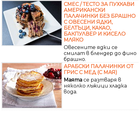
СМЕС / ТЕСТО ЗА ПУХКАВИ
АМЕРИКАНСКИ
ПАЛАЧИНКИ БЕЗ БРАШНО
С ОВЕСЕНИ ЯДКИ,
БЕЛТЪЦИ, КАКАО,
БАКПУЛВЕР И КИСЕЛО
МЛЯКО
Овесените ядки се
смилат в блендер до фино
брашно.
АРАБСКИ ПАЛАЧИНКИ ОТ
ГРИС С МЕД (С МАЯ)
Маята
се разтваря в
няколко лъжици хладка
вода.