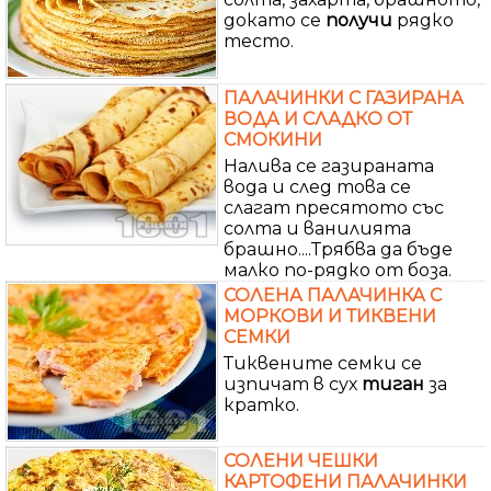
докато се
получи
рядко
тесто.
ПАЛАЧИНКИ С ГАЗИРАНА
ВОДА И СЛАДКО ОТ
СМОКИНИ
Налива се газираната
вода и след това се
слагат пресятото със
солта и ванилията
брашно....Трябва да бъде
малко по-рядко от боза.
СОЛЕНА ПАЛАЧИНКА С
МОРКОВИ И ТИКВЕНИ
СЕМКИ
Тиквените семки се
изпичат в сух
тиган
за
кратко.
СОЛЕНИ ЧЕШКИ
КАРТОФЕНИ ПАЛАЧИНКИ