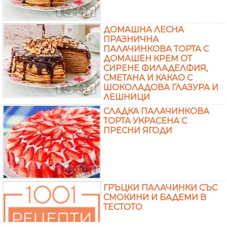
ДОМАШНА ЛЕСНА
ПРАЗНИЧНА
ПАЛАЧИНКОВА ТОРТА С
ДОМАШЕН КРЕМ ОТ
СИРЕНЕ ФИЛАДЕЛФИЯ,
СМЕТАНА И КАКАО С
ШОКОЛАДОВА ГЛАЗУРА И
ЛЕШНИЦИ
СЛАДКА ПАЛАЧИНКОВА
ТОРТА УКРАСЕНА С
ПРЕСНИ ЯГОДИ
ГРЪЦКИ ПАЛАЧИНКИ СЪС
СМОКИНИ И БАДЕМИ В
ТЕСТОТО