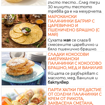
гъсто тесто....След тези
30 минути тестото
трябва да е на мехурчета.
МАРОКАНСКИ
ПАЛАЧИНКИ БАГРИР С
ЦАРЕВИЧНО И
ПШЕНИЧЕНО БРАШНО (С
МАЯ)
Сухата
мая
се слага в
смесените царевично и
бяло пшенично брашно.
СЛАДКИ КОКОСОВИ
АМЕРИКАНСКИ
ПАЛАЧИНКИ С КОКОСОВО
БРАШНО, МЕД И ВАНИЛИЯ
Яйцата се разбъркват с
маслото, мед, ванилия и
бакпулвер
.
ПАРТИ ХАПКИ ПРЕДЯСТИЕ
ОТ СОЛЕНИ ПАЛАЧИНКИ С
КРЕМ ОТ РИКОТА,
ЗАКВАСЕНА СМЕТАНА,