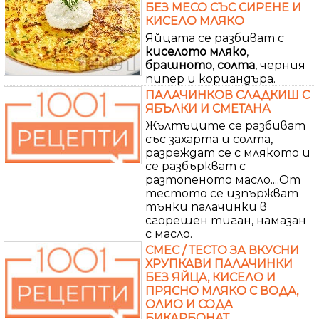
БЕЗ МЕСО СЪС СИРЕНЕ И
КИСЕЛО МЛЯКО
Яйцата се разбиват с
киселото
мляко
,
брашното
,
солта
, черния
пипер и кориандъра.
ПАЛАЧИНКОВ СЛАДКИШ С
ЯБЪЛКИ И СМЕТАНА
Жълтъците се разбиват
със захарта и солта,
разреждат се с млякото и
се разбъркват с
разтопеното масло....От
тестото се изпържват
тънки палачинки в
сгорещен тиган, намазан
с масло.
СМЕС / ТЕСТО ЗА ВКУСНИ
ХРУПКАВИ ПАЛАЧИНКИ
БЕЗ ЯЙЦА, КИСЕЛО И
ПРЯСНО МЛЯКО С ВОДА,
ОЛИО И СОДА
БИКАРБОНАТ