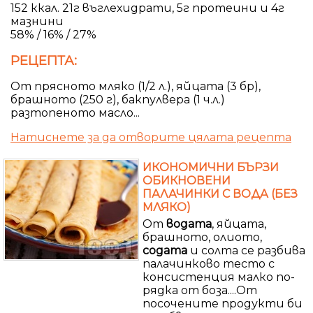
152 ккал. 21г въглехидрати, 5г протеини и 4г
мазнини
58% / 16% / 27%
РЕЦЕПТА:
От прясното мляко (1/2 л.), яйцата (3 бр),
брашното (250 г), бакпулвера (1 ч.л.)
разтопеното масло...
Натиснете за да отворите цялата рецепта
ИКОНОМИЧНИ БЪРЗИ
ОБИКНОВЕНИ
ПАЛАЧИНКИ С ВОДА (БЕЗ
МЛЯКО)
От
водата
, яйцата,
брашното, олиото,
содата
и солта се разбива
палачинково тесто с
консистенция малко по-
рядка от боза....От
посочените продукти би