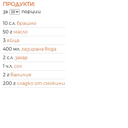
ПРОДУКТИ:
за
порции
10 с.л.
брашно
50 г
масло
3
яйца
400 мл.
газирана вода
2 с.л.
захар
1 ч.л.
сол
2 г
ванилия
200 г
сладко от смокини