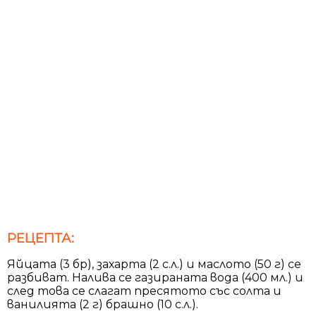
РЕЦЕПТА:
Яйцата (3 бр), захарта (2 с.л.) и маслото (50 г) се
разбиват. Налива се газираната вода (400 мл.) и
след това се слагат пресятото със солта и
ванилията (2 г) брашно (10 с.л.).