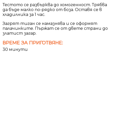
Тестото се разбърква до хомогенност. Трябва
да бъде малко по-рядко от боза. Оставя се в
хладилника за 1 час.
Загрят тиган се намазнява и се оформят
палачинките. Пържат се от двете страни до
златист загар.
ВРЕМЕ ЗА ПРИГОТВЯНЕ:
30 минути