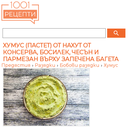
search
ХУМУС (ПАСТЕТ) ОТ НАХУТ ОТ
КОНСЕРВА, БОСИЛЕК, ЧЕСЪН И
ПАРМЕЗАН ВЪРХУ ЗАПЕЧЕНА БАГЕТА
Предястия
›
Разядки
›
Бобови разядки
›
Хумус