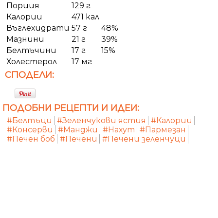
Порция
129 г
Калории
471 кал
Въглехидрати
57 г
48%
Мазнини
21 г
39%
Белтъчини
17 г
15%
Холестерол
17 мг
СПОДЕЛИ:
ПОДОБНИ РЕЦЕПТИ И ИДЕИ:
#Белтъци
#Зеленчукови ястия
#Калории
#Консерви
#Манджи
#Нахут
#Пармезан
#Печен боб
#Печени
#Печени зеленчуци