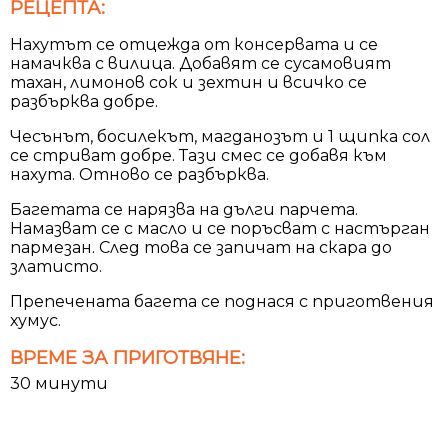
РЕЦЕПТА:
Нахутът се отцежда от консервата и се
намачква с вилица. Добавят се сусамовият
тахан, лимонов сок и зехтин и всичко се
разбърква добре.
Чесънът, босилекът, магданозът и 1 щипка сол
се стриват добре. Тази смес се добавя към
нахута. Отново се разбърква.
Багетата се нарязва на дълги парчета.
Намазват се с масло и се поръсват с настърган
пармезан. След това се запичат на скара до
златисто.
Препечената багета се поднася с приготвения
хумус.
ВРЕМЕ ЗА ПРИГОТВЯНЕ:
30 минути