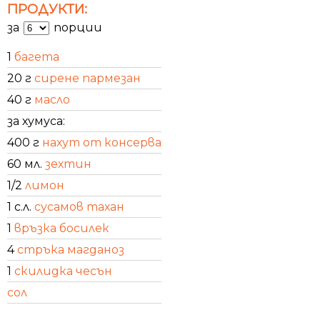
ПРОДУКТИ:
за
порции
1
багета
20 г
сирене пармезан
40 г
масло
за хумуса:
400 г
нахут от консерва
60 мл.
зехтин
1/2
лимон
1 с.л.
сусамов тахан
1
връзка босилек
4
стръка магданоз
1
скилидка чесън
сол