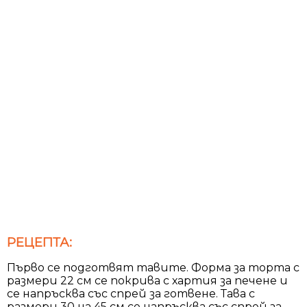
РЕЦЕПТА:
Първо се подготвят тавите. Форма за торта с
размери 22 см се покрива с хартия за печене и
се напръсква със спрей за готвене. Тава с
размери 30 на 45 см се напръсква със спрей за