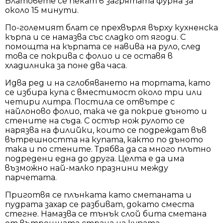
Блатовете се пекат в загрятата фурна за
около 15 минути.
По-големият блат се прехвърля върху кухненска
кърпа и се намазва със сладко от ягоди. С
помощта на кърпата се навива на руло, след
това се покрива с фолио и се оставя в
хладилника за поне два часа.
Идва ред и на сглобяването на тортата, като
се избира купа с вместимост около три или
четири литра. Постила се отвътре с
найлоново фолио, така че да покрие дъното и
стените на съда. С остър нож рулото се
нарязва на филийки, които се подреждат във
вътрешността на купата, както по дъното
така и по стените. Трябва да са много плътно
подредени една до друга. Целта е да има
възможно най-малко празнини между
парчетата.
Приготвя се плънката като сметаната и
пудрата захар се разбиват, докато сместа
стегне. Намазва се тънък слой бита сметана