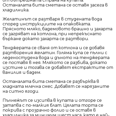
от вътрешната страна на купата.
Останалата бита сметана се оставя засега в
хладилника.
Желатинът се разтваря в студената вода
според инструкциите на опаковката.
Прясното мляко, бадемовото брашно и захарта
се загряват на котлона, при непрекъснато
бъркане докато захарта се разтвори.
Тенджерата се сваля от котлона и се добавя
разтворения желатин. Голяма купа се пълни с
леденостудена вода и дъното на тенджерата
се поставя в нея. Млякото се разбива, докато
изстине и тогава се добавят екстрактите от
ванилия и бадем.
Останалата бита сметана се разбърква в
хладната млечна смес. Добавят се нарязаните
на ситно ягоди.
Пълнежът се изсипва в купата и отгоре се
затапва с по-малкия блат. Цялата торта се
покрива с прозрачно фолио и се оставя в
хладилника за минимум шест часа, като е най-