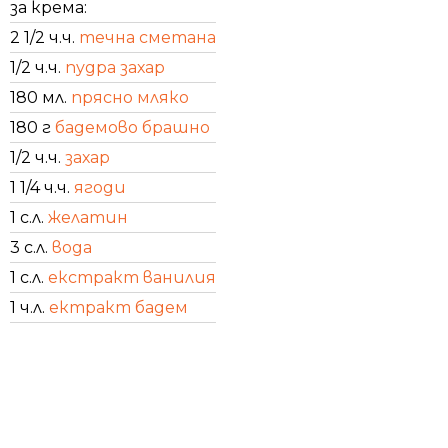
за крема:
2 1/2 ч.ч.
течна сметана
1/2 ч.ч.
пудра захар
180 мл.
прясно мляко
180 г
бадемово брашно
1/2 ч.ч.
захар
1 1/4 ч.ч.
ягоди
1 с.л.
желатин
3 с.л.
вода
1 с.л.
екстракт ванилия
1 ч.л.
ектракт бадем