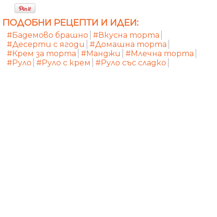
ПОДОБНИ РЕЦЕПТИ И ИДЕИ:
#Бадемово брашно
#Вкусна торта
#Десерти с ягоди
#Домашна торта
#Крем за торта
#Манджи
#Млечна торта
#Руло
#Руло с крем
#Руло със сладко