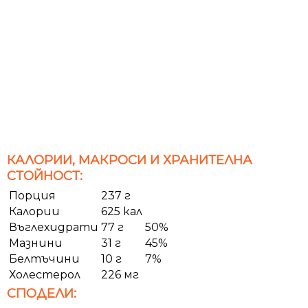
КАЛОРИИ, МАКРОСИ И ХРАНИТЕЛНА
СТОЙНОСТ:
Порция
237 г
Калории
625 кал
Въглехидрати
77 г
50%
Мазнини
31 г
45%
Белтъчини
10 г
7%
Холестерол
226 мг
СПОДЕЛИ: