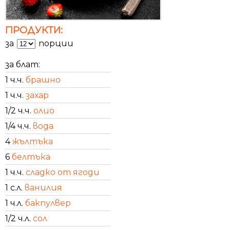
ПРОДУКТИ:
за
порции
за блат:
1 ч.ч.
брашно
1 ч.ч.
захар
1/2 ч.ч.
олио
1/4 ч.ч.
вода
4
жълтъка
6
белтъка
1 ч.ч.
сладко от ягоди
1 с.л.
ванилия
1 ч.л.
бакпулвер
1/2 ч.л.
сол