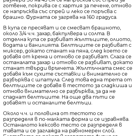
готвене, покрива се с хартия за печене, отново
се напръсква със спрей и леко се поръсва с
брашно. Фурната се загрява на 160 градуса.
В купа се пресяват и се смесват брашното,
около 3/4 ч.ч. захар, бакпулвера и солта. В
отделна купа се разбиват жълтъците, олиото,
водата и ванилията. Белтъците се разбиват с
миксер, докато станат на пяна, след което се
добавя от крема и отново се разбиват. Слага се
останалата захар и отново се разбиват, докато
станат твърди връхчета. Жълтъчната смес се
добавя към сухите съставки и внимателно се
разбърква с шпатула. След това една трета от
белтъците се добавя в тестото за сладкиша и
отново внимателно се разбърква, за да не
спаднат белтъците. На още два пъти се
добавят и останалите белтъци.
Около ч.ч. и половина от тестото се
разпределя в по-малката форма и се изравнява.
Останалото кексово тесто се разпределя в
тавата и се заглажда на равномерен слой.