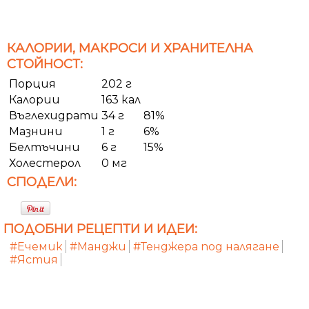
КАЛОРИИ, МАКРОСИ И ХРАНИТЕЛНА
СТОЙНОСТ:
Порция
202 г
Калории
163 кал
Въглехидрати
34 г
81%
Мазнини
1 г
6%
Белтъчини
6 г
15%
Холестерол
0 мг
СПОДЕЛИ:
ПОДОБНИ РЕЦЕПТИ И ИДЕИ:
#Ечемик
#Манджи
#Тенджера под налягане
#Ястия