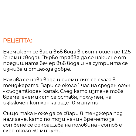
РЕЦЕПТА:
Ечемикът се вари във вода в съотношение 1:2.5
(ечемик:вода). Първо трябвя да се накисне от
предишната вечер във вода и на сутринта се
измива и отцежда добре.
Налива се нова вода и ечемикът се слага в
тенджерата. Вари се около 1 час на среден огън
- със затворен капак. След като изтече това
време, ечемикът се оставя, похлупен, на
изключен котлон за още 10 минути.
Също така може да се свари в тенджера под
налягане, като по този начин времето за
готвене се съкращава на половина - готов е
след около 30 минути.