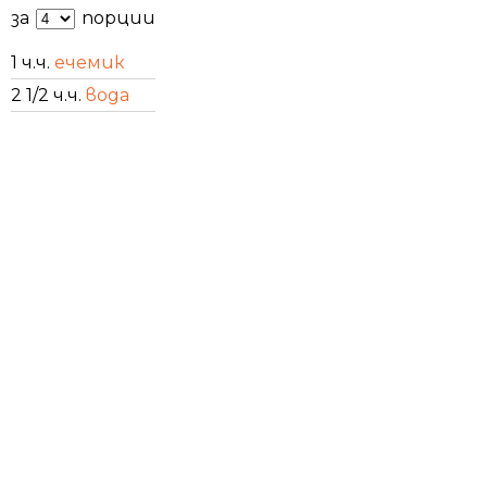
за
порции
1 ч.ч.
ечемик
2 1/2 ч.ч.
вода