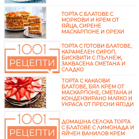
ТОРТА С БЛАТОВЕ С
МОРКОВИ И КРЕМ ОТ
ЯЙЦА, СИРЕНЕ
МАСКАРПОНЕ И ОРЕХИ
ТОРТА С ГОТОВИ БЛАТОВЕ,
КАРАМЕЛЕН СИРОП,
БИСКВИТИ С ПЪЛНЕЖ,
ЗАКВАСЕНА СМЕТАНА И
СЛАДКО
TОРТА С КАКАОВИ
БЛАТОВЕ, БЯЛ КРЕМ ОТ
МАСКАРПОНЕ, СМЕТАНА И
КОНДЕНЗИРАНО МЛЯКО И
УКРАСА ОТ ПРЕСНИ ЯГОДИ
ДОМАШНА СЕЛСКА ТОРТА
С БЛАТОВЕ С ЛИМОНАДА И
ЯЙЧЕН ВАНИЛОВ КРЕМ