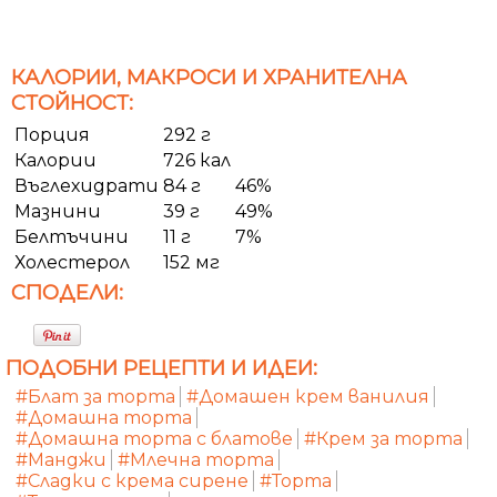
КАЛОРИИ, МАКРОСИ И ХРАНИТЕЛНА
СТОЙНОСТ:
Порция
292 г
Калории
726 кал
Въглехидрати
84 г
46%
Мазнини
39 г
49%
Белтъчини
11 г
7%
Холестерол
152 мг
СПОДЕЛИ:
ПОДОБНИ РЕЦЕПТИ И ИДЕИ:
#Блат за торта
#Домашен крем ванилия
#Домашна торта
#Домашна торта с блатове
#Крем за торта
#Манджи
#Млечна торта
#Сладки с крема сирене
#Торта