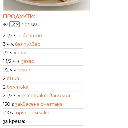
ПРОДУКТИ:
за
порции
2 1/2 ч.ч.
брашно
3 ч.л.
бакпулвер
1/2 ч.л.
сол
1 1/2 ч.ч.
захар
1/2 ч.ч.
олио
2
яйца
2
белтъка
2 1/2 ч.л.
екстракт ванилия
150 г
заквасена сметана
100 г
прясно мляко
за крема: