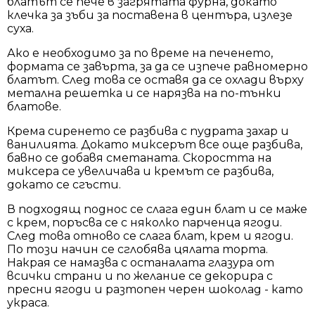
блатът се пече в загрятата фурна, докато
клечка за зъби за поставена в центъра, излезе
суха.
Ако е необходимо за по време на печенето,
формата се завърта, за да се изпече равномерно
блатът. След това се оставя да се охлади върху
метална решетка и се нарязва на по-тънки
блатове.
Крема сиренето се разбива с пудрата захар и
ванилията. Докато миксерът все още разбива,
бавно се добавя сметаната. Скоростта на
миксера се увеличава и кремът се разбива,
докато се сгъсти.
В подходящ поднос се слага един блат и се маже
с крем, поръсва се с няколко парченца ягоди.
След това отново се слага блат, крем и ягоди.
По този начин се сглобява цялата торта.
Накрая се намазва с останалата глазура от
всички страни и по желание се декорира с
пресни ягоди и разтопен черен шоколад - като
украса.