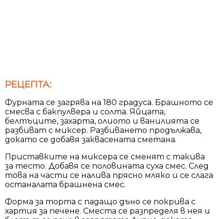
РЕЦЕПТА:
Фурната се загрява на 180 градуса. Брашното се
смесва с бакпулвера и солта. Яйцата,
белтъците, захарта, олиото и ванилията се
разбиват с миксер. Разбиването продължава,
докато се добавя заквасената сметана.
Приставките на миксера се сменят с такива
за тесто. Добавя се половината суха смес. След
това на части се налива прясно мляко и се слага
останалата брашнена смес.
Форма за торта с падащо дъно се покрива с
хартия за печене. Сместа се разпределя в нея и