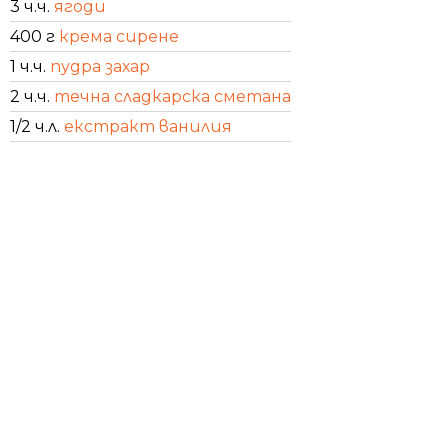
3 ч.ч.
ягоди
400 г
крема сирене
1 ч.ч.
пудра захар
2 ч.ч.
течна сладкарска сметана
1/2 ч.л.
екстракт ванилия