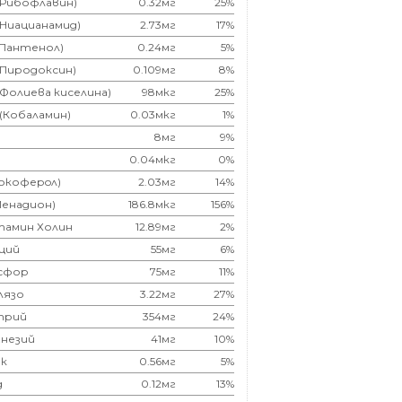
(Рибофлавин)
0.32мг
25%
(Ниацианамид)
2.73мг
17%
(Пантенол)
0.24мг
5%
(Пиродоксин)
0.109мг
8%
(Фолиева киселина)
98мкг
25%
 (Кобаламин)
0.03мкг
1%
8мг
9%
0.04мкг
0%
Токоферoл)
2.03мг
14%
Менадион)
186.8мкг
156%
тамин Холин
12.89мг
2%
ций
55мг
6%
сфор
75мг
11%
лязо
3.22мг
27%
трий
354мг
24%
незий
41мг
10%
к
0.56мг
5%
д
0.12мг
13%