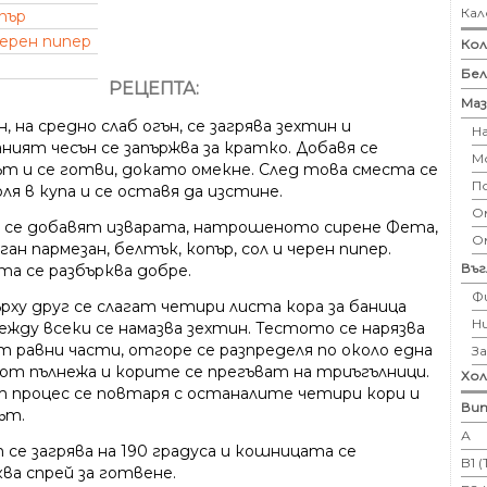
Кал
пър
ерен пипер
Кол
Бе
РЕЦЕПТА:
Маз
, на средно слаб огън, се загрява зехтин и
Н
ният чесън се запържва за кратко. Добавя се
М
ът и се готви, докато омекне. След това сместа се
П
ля в купа и се оставя да изстине.
Ом
я се добавят изварата, натрошеното сирене Фета,
О
ан пармезан, белтък, копър, сол и черен пипер.
Въ
та се разбърква добре.
Ф
рху друг се слагат четири листа кора за баница
Н
ежду всеки се намазва зехтин. Тестото се нарязва
т равни части, отгоре се разпределя по около една
З
 от пълнежа и корите се прегъват на триъгълници.
Хо
 процес се повтаря с останалите четири кори и
Вит
ът.
А
 се загрява на 190 градуса и кошницата се
B1 
ва спрей за готвене.