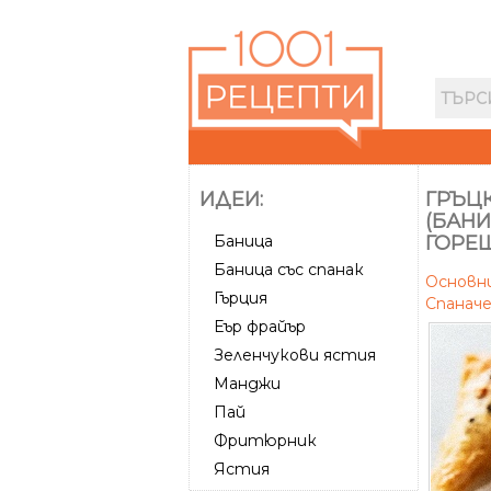
ИДЕИ:
ГРЪЦК
(БАНИ
Баница
ГОРЕЩ
Баница със спанак
Основн
Гърция
Спаначе
Еър фрайър
Зеленчукови ястия
Манджи
Пай
Фритюрник
Ястия