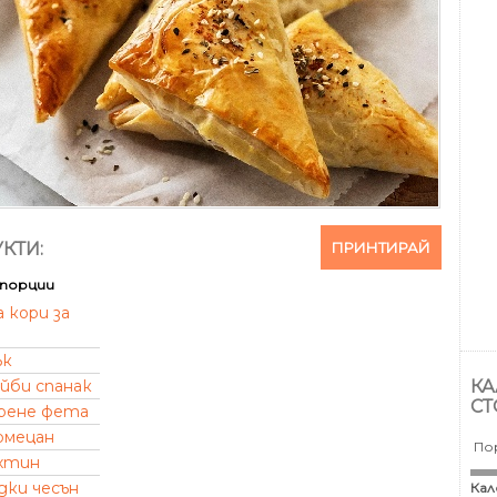
ПРИНТИРАЙ
КТИ:
порции
 кори за
ък
КА
йби спанак
СТ
рене фета
рмецан
По
хтин
дки чесън
Кал