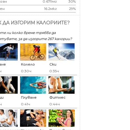
ган
0.679мг
30%
ен
16.2мкг
29%
К ДА ИЗГОРИМ КАЛОРИИТЕ?
те ли колко време трябва да
тувате, за да изгорите 267 калoрии?
ане
Колело
Ски
ч
0:30ч
0:35ч
ци
Плуване
Фитнес
ч
0:41ч
0:44ч