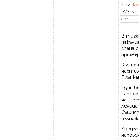
2 ч.л.
ко
1/2 ч.л.
ч
сол
В тиган
накълца
спанак
прехвър
Към не
настърг
Плънка
Един въ
като м
на шес
лъжица
Същият
пълнеж
Уредът
напръск