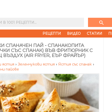
search
РЕЦЕПТИ
ВИДЕО
СТАТИИ
П
И СПАНАЧЕН ПАЙ - СПАНАКОПИТА
ЧКИ СЪС СПАНАК) ВЪВ ФРИТЮРНИК С
 ВЪЗДУХ (AIR FRYER, ЕЪР ФРАЙЪР)
и ястия
›
Зеленчукови ястия
›
Ястия със спанак
›
ни пайове