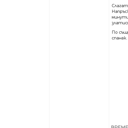
Слагат
Напръс
минути
златис
По същ
спанак.
ВРЕМЕ