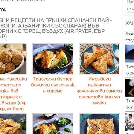
Ман
Сел
ути
НИ РЕЦЕПТИ НА ГРЪЦКИ СПАНАЧЕН ПАЙ -
КА
КОПИТА (БАНИЧКИ СЪС СПАНАК) ВЪВ
РНИК С ГОРЕЩ ВЪЗДУХ (AIR FRYER, ЕЪР
Знае
Р)
спор
Тич
0:21
ни пилешки
Триъгълни бутер
Индийски
тета по
банички със спанак
пикантни
ъцки във
и сирене
зеленчукови самоси
тюрник с
с ментово кисело
Тан
въздух (еър
мляко
0:41
р, air fryer)