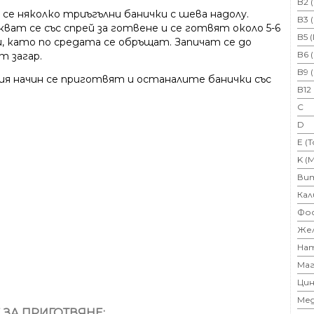
B2 
 се няколко триъгълни банички с шева надолу.
B3 
кват се със спрей за готвене и се готвят около 5-6
B5 
, като по средата се обръщат. Запичат се до
B6 
т загар.
B9 
ия начин се приготвят и останалите банички със
B12
C
D
E (
K (
Ви
Кал
Фо
Же
На
Маг
Цин
Ме
 ЗА ПРИГОТВЯНЕ: