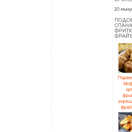
20 мин
ПОДОБ
СПАНА
ФРИТЮ
ФРАЙЪ
Пърже
кюф
гр
фри
горещ 
фрайъ