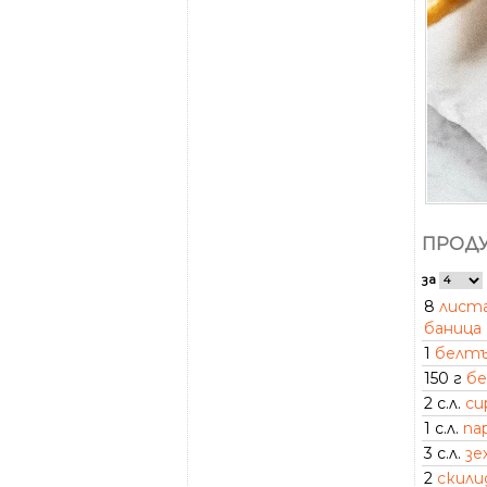
ПРОДУ
за
8
листа
баница
1
белт
150 г
бе
2 с.л.
си
1 с.л.
па
3 с.л.
зе
2
скили