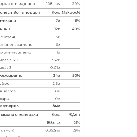
ории от мазнини
108 кал
20%
ичество за порция
Кол.
Макрос%
лтъчини
7
г
11%
нини
12
г
40%
аситени
3
г
ононенаситени
6г
олиненаситени
1г
ега 3,6,9
7.52г
мега 3
0.01г
глехидрати
34
г
50%
ибри
2.3
г
ишесте
0г
ахари
0г
лестерол
8
мг
амини и минерали
Кол.
%Ден
188мкг
21%
(Тиамин)
0.352мг
29%