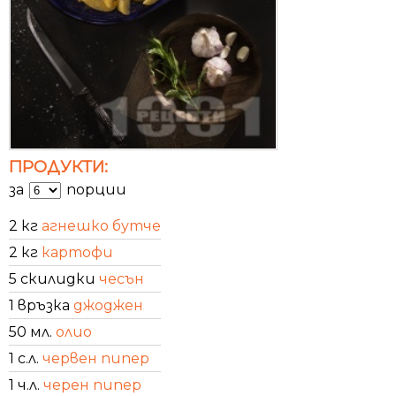
ПРОДУКТИ:
за
порции
2 кг
агнешко бутче
2 кг
картофи
5 скилидки
чесън
1 връзка
джоджен
50 мл.
олио
1 с.л.
червен пипер
1 ч.л.
черен пипер