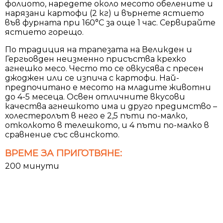
фолиото, наредете около месото обелените и
нарязани картофи (2 кг) и върнете ястието
във фурната при 160°С за още 1 час. Сервирайте
ястието горещо.
По традиция на трапезата на Великден и
Гергьовден неизменно присъства крехко
агнешко месо. Често то се овкусява с пресен
джоджен или се изпича с картофи. Най-
предпочитано е месото на младите животни
до 4-5 месеца. Освен отличните вкусови
качества агнешкото има и друго предимство –
холестеролът в него е 2,5 пъти по-малко,
отколкото в телешкото, и 4 пъти по-малко в
сравнение със свинското.
ВРЕМЕ ЗА ПРИГОТВЯНЕ:
200 минути