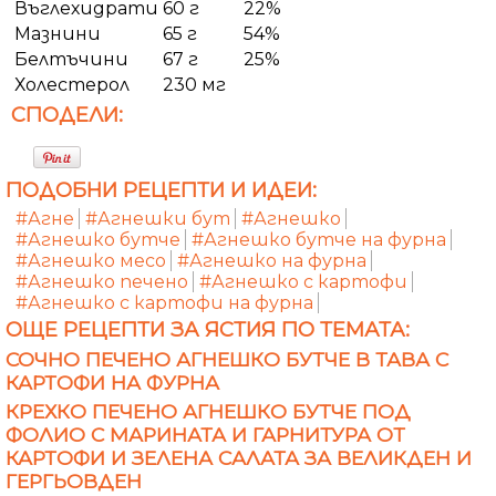
Въглехидрати
60 г
22%
Мазнини
65 г
54%
Белтъчини
67 г
25%
Холестерол
230 мг
СПОДЕЛИ:
ПОДОБНИ РЕЦЕПТИ И ИДЕИ:
#Агне
#Агнешки бут
#Агнешко
#Агнешко бутче
#Агнешко бутче на фурна
#Агнешко месо
#Агнешко на фурна
#Агнешко печено
#Агнешко с картофи
#Агнешко с картофи на фурна
ОЩЕ РЕЦЕПТИ ЗА ЯСТИЯ ПО ТЕМАТА:
СОЧНО ПЕЧЕНО АГНЕШКО БУТЧЕ В ТАВА С
КАРТОФИ НА ФУРНА
КРЕХКО ПЕЧЕНО АГНЕШКО БУТЧЕ ПОД
ФОЛИО С МАРИНАТА И ГАРНИТУРА ОТ
КАРТОФИ И ЗЕЛЕНА САЛАТА ЗА ВЕЛИКДЕН И
ГЕРГЬОВДЕН