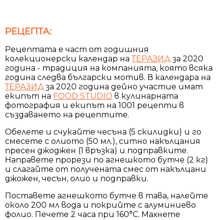
РЕЦЕПТА:
Рецептата е част от годишния
колекционерски календар на
ТЕРАЗИД
за 2020
година - традиция на компанията, която всяка
година следва български мотив. В календара на
ТЕРАЗИД
за 2020 година дейно участие имат
екипът на
FOOD STUDIO
в кулинарната
фотография и екипът на 1001 рецепти в
създаването на рецептите.
Обелете и счукайте чесъна (5 скилидки) и го
смесете с олиото (50 мл.), ситно накълцания
пресен джоджен (1 връзка) и подправките.
Направете прорези по агнешкото бутче (2 кг)
и слагайте от получената смес от накълцани
джожен, чесън, олио и подправки.
Поставете агнешкото бутче в тава, налейте
около 200 мл вода и покрийте с алуминиево
фолио. Печете 2 часа при 160°С. Махнете