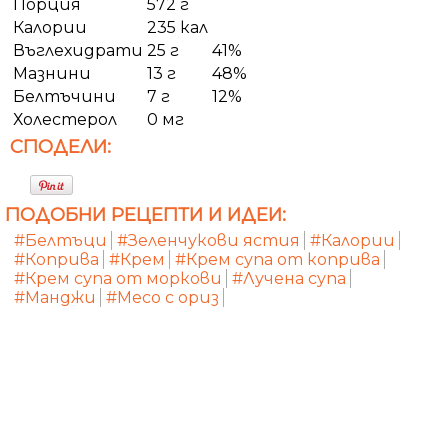
Порция
572 г
Калории
235 кал
Въглехидрати
25 г
41%
Мазнини
13 г
48%
Белтъчини
7 г
12%
Холестерол
0 мг
СПОДЕЛИ:
ПОДОБНИ РЕЦЕПТИ И ИДЕИ:
#Белтъци
#Зеленчукови ястия
#Калории
#Коприва
#Крем
#Крем супа от коприва
#Крем супа от моркови
#Лучена супа
#Манджи
#Месо с ориз