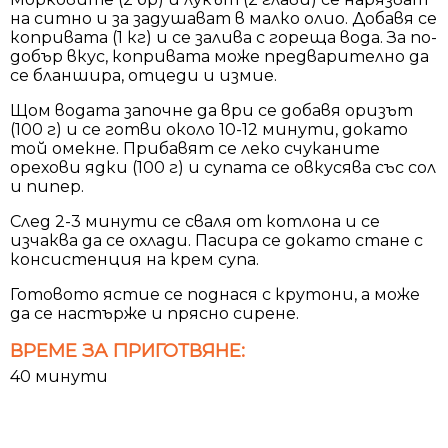
на ситно и за задушават в малко олио. Добавя се
копривата (1 кг) и се залива с гореща вода. За по-
добър вкус, копривата може предварително да
се бланшира, отцеди и измие.
Щом водата започне да ври се добавя оризът
(100 г) и се готви около 10-12 минути, докато
той омекне. Прибавят се леко счуканите
орехови ядки (100 г) и супата се овкусява със сол
и пипер.
След 2-3 минути се сваля от котлона и се
изчаква да се охлади. Пасира се докато стане с
консистенция на крем супа.
Готовото ястие се поднася с крутони, а може
да се настърже и прясно сирене.
ВРЕМЕ ЗА ПРИГОТВЯНЕ:
40 минути