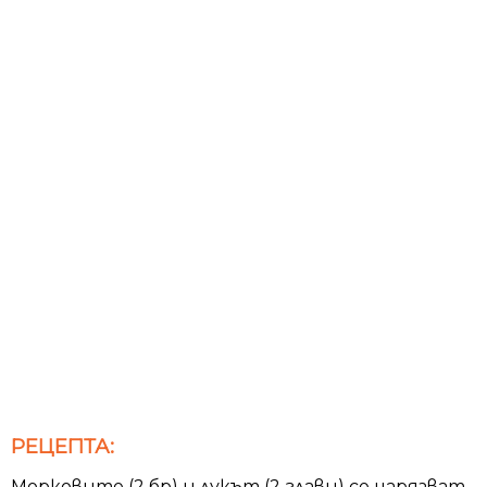
РЕЦЕПТА:
Морковите (2 бр) и лукът (2 глави) се нарязват