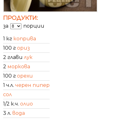
ПРОДУКТИ:
за
порции
1 кг
коприва
100 г
ориз
2 глави
лук
2
моркова
100 г
орехи
1 ч.л.
черен пипер
сол
1/2 к.ч.
олио
3 л.
вода