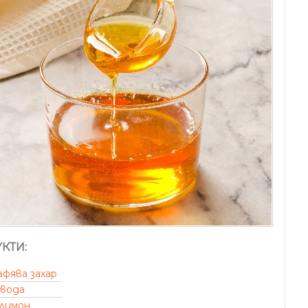
КТИ:
афява захар
вода
 лимон