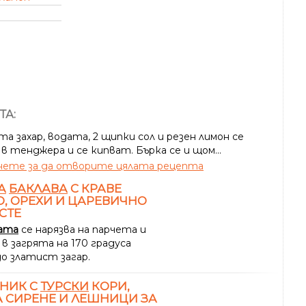
ТА:
а захар, водата, 2 щипки сол и резен лимон се
в тенджера и се кипват. Бърка се и щом...
ете за да отворите цялата рецепта
А
БАКЛАВА
С КРАВЕ
, ОРЕХИ И ЦАРЕВИЧНО
СТЕ
ата
се нарязва на парчета и
 в загрята на 170 градуса
до златист загар.
НИК С
ТУРСКИ
КОРИ,
 СИРЕНЕ И ЛЕШНИЦИ ЗА