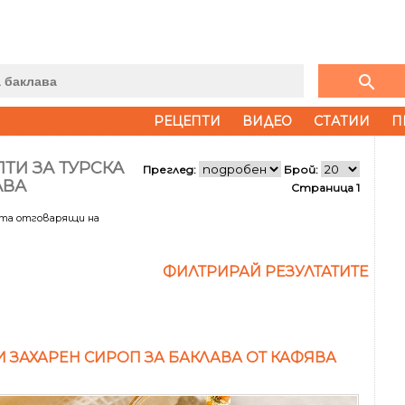
search
РЕЦЕПТИ
ВИДЕО
СТАТИИ
П
ТИ ЗА ТУРСКА
Преглед:
Брой:
АВА
Страница 1
ата отговарящи на
ФИЛТРИРАЙ РЕЗУЛТАТИТЕ
И ЗАХАРЕН СИРОП ЗА БАКЛАВА ОТ КАФЯВА