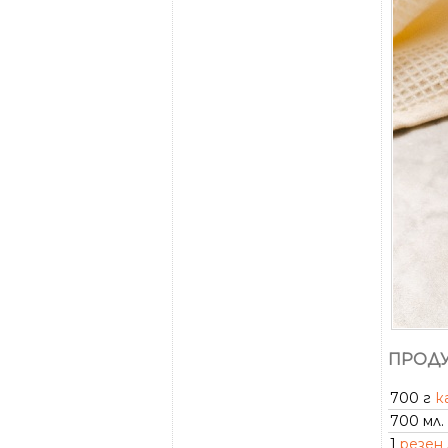
ПРОДУ
700 г
к
700 мл.
1
резен