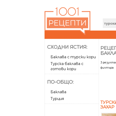
СХОДНИ ЯСТИЯ:
РЕЦЕП
БАКЛ
Баклава с турски кори
3 резулт
Турска баклава с
филтъра
готови кори
ПО-ОБЩО:
Баклава
Турция
ТУРСК
ЗАХАР