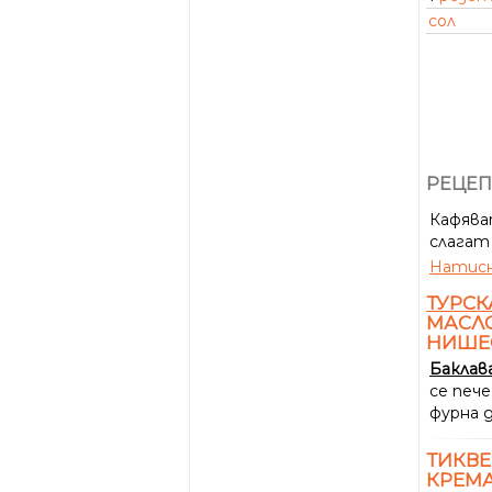
сол
РЕЦЕП
Кафяват
слагат 
Натисн
ТУРСК
МАСЛО
НИШЕ
Баклав
се пече
фурна 
ТИКВЕ
КРЕМА