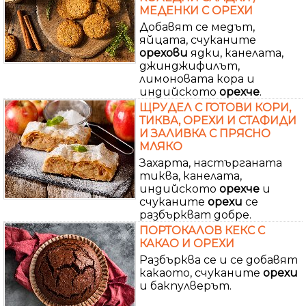
МЕДЕНКИ С ОРЕХИ
Добавят се медът,
яйцата, счуканите
орехови
ядки, канелата,
джинджифилът,
лимоновата кора и
индийското
орехче
.
ЩРУДЕЛ С ГОТОВИ КОРИ,
ТИКВА, ОРЕХИ И СТАФИДИ
И ЗАЛИВКА С ПРЯСНО
МЛЯКО
Захарта, настърганата
тиква, канелата,
индийското
орехче
и
счуканите
орехи
се
разбъркват добре.
ПОРТОКАЛОВ КЕКС С
КАКАО И ОРЕХИ
Разбърква се и се добавят
какаото, счуканите
орехи
и бакпулверът.