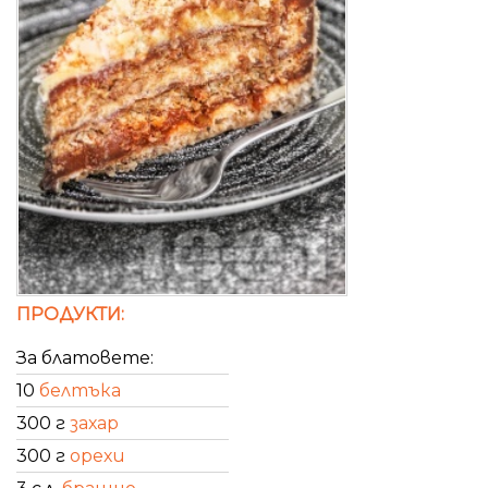
ПРОДУКТИ:
За блатовете:
10
белтъка
300 г
захар
300 г
орехи