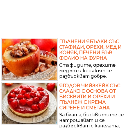
ПЪЛНЕНИ ЯБЪЛКИ СЪС
СТАФИДИ, ОРЕХИ, МЕД И
КОНЯК, ПЕЧЕНИ ВЪВ
ФОЛИО НА ФУРНА
Стафидите,
орехите
,
медът и конякът се
разбъркват добре.
ЯГОДОВ ЧИЙЗКЕЙК СЪС
СЛАДКО С ОСНОВА ОТ
БИСКВИТИ И ОРЕХИ И
ПЪЛНЕЖ С КРЕМА
СИРЕНЕ И СМЕТАНА
За блата, бисквитите се
натрошават и се
разбъркват с канелата,