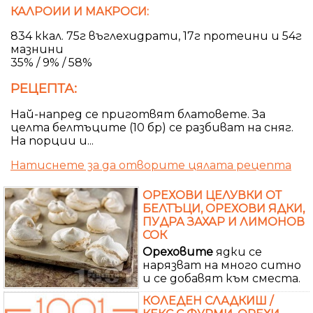
КАЛРОИИ И МАКРОСИ:
834 ккал. 75г въглехидрати, 17г протеини и 54г
мазнини
35% / 9% / 58%
РЕЦЕПТА:
Най-напред се приготвят блатовете. За
целта белтъците (10 бр) се разбиват на сняг.
На порции и...
Натиснете за да отворите цялата рецепта
ОРЕХОВИ ЦЕЛУВКИ ОТ
БЕЛТЪЦИ, ОРЕХОВИ ЯДКИ,
ПУДРА ЗАХАР И ЛИМОНОВ
СОК
Ореховите
ядки се
нарязват на много ситно
и се добавят към сместа.
КОЛЕДЕН СЛАДКИШ /