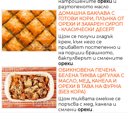
натрошените
орехи
и
разтопеното масло .
ДОМАШНА БАКЛАВА С
ГОТОВИ КОРИ, ПЛЪНКА ОТ
ОРЕХИ И ЗАХАРЕН СИРОП
- КЛАСИЧЕСКИ ДЕСЕРТ
Щом се получи гладък
крем, към него се
прибавят постепенно и
на порции брашното,
бакпулверът и смлените
орехи
.
ОБИКНОВЕНА ПЕЧЕНА
БЕЛЕНА ТИКВА ЦИГУЛКА С
МАСЛО, МЕД, КАНЕЛА И
ОРЕХИ В ТАВА НА ФУРНА
(БЕЗ КОРА)
Щом тиквата омекне се
поръсва с мед, канела и
смлени
орехи
.