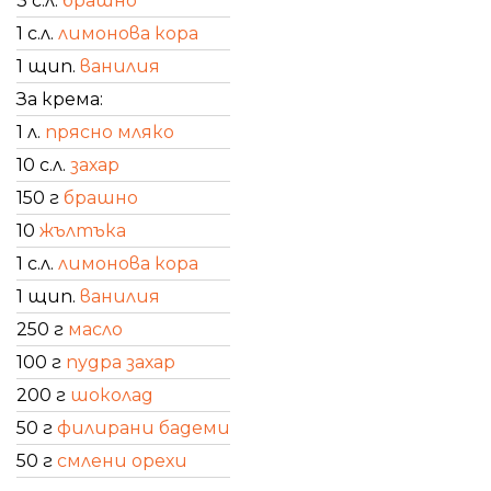
3 с.л.
брашно
1 с.л.
лимонова кора
1 щип.
ванилия
За крема:
1 л.
прясно мляко
10 с.л.
захар
150 г
брашно
10
жълтъка
1 с.л.
лимонова кора
1 щип.
ванилия
250 г
масло
100 г
пудра захар
200 г
шоколад
50 г
филирани бадеми
50 г
смлени орехи