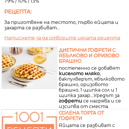
79% / 10% / 13%
РЕЦЕПТА:
За приготвяне на тестото, първо яйцата и
захарта се разбиват...
Натиснете за да отворите цялата рецепта
ДИЕТИЧНИ ГОФРЕТИ С
ЯБЪЛКОВО И ОРИЗОВО
БРАШНО
постепенно се добавят
киселото
мляко
,
бакпулверът, ябълковото
брашно, оризовото
брашно, 1 щипка сол и 1
щипка захар....Уредът за
гофрети
се нагрява и се
изсипва от сместа.
СОЛЕНА ТОРТА ОТ
ГОФРЕТИ
Яйцата се разбиват с