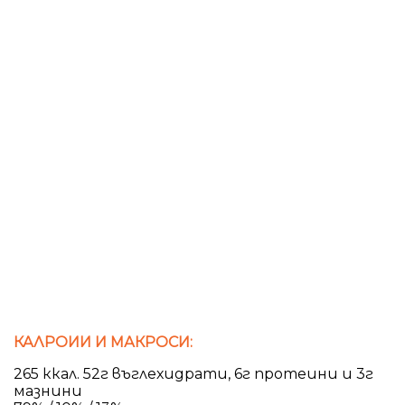
КАЛРОИИ И МАКРОСИ:
265 ккал. 52г въглехидрати, 6г протеини и 3г
мазнини