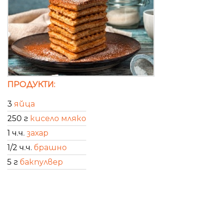
ПРОДУКТИ:
3
яйца
250 г
кисело мляко
1 ч.ч.
захар
1/2 ч.ч.
брашно
5 г
бакпулвер