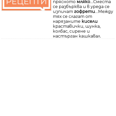
прясното
мляко
....Сместа
се разбърква и в уреда се
изпичат
гофрети
....Между
тях се слагат от
нарязаните
кисели
краставички, шунка,
колбас, сирене и
настърган кашкавал.