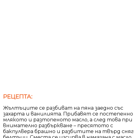
РЕЦЕПТА:
Жълтъците се разбиват на пяна заедно със
захарта и ванилията. Прибавят се постепенно
млякото и разтопеното масло, а след това при
внимателно разбъркване – пресятото с
бакпулвера брашно и разбитите на твърд сняг
белтъци. Сместа се изсипва в намазана с масло