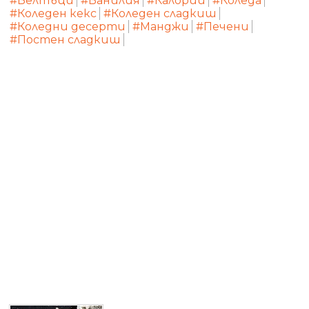
#Белтъци
#Ванилия
#Калории
#Коледа
#Коледен кекс
#Коледен сладкиш
#Коледни десерти
#Манджи
#Печени
#Постен сладкиш